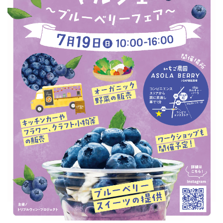
フィットネス・や
和食
温泉
鍼灸・整体・リラ
わんぱく
体験
福島ローカルグル
まつ毛サロン
名所
趣味・スキルアッ
インテリア
せたい
保育園・こども園
クゼーション
食品・酒
子どもの習い事・
生活を彩るモノ
メ
プ
塾
レジャー・スポー
非日常
イベントレポート
ツ施設
その他
パン
脱毛
アジア・エスニッ
温活・サウナ
歯列矯正・審美歯
テイクアウト
幼稚園
教育
ク
ライフイベント
科
その他
ランチ
その他
その他
その他