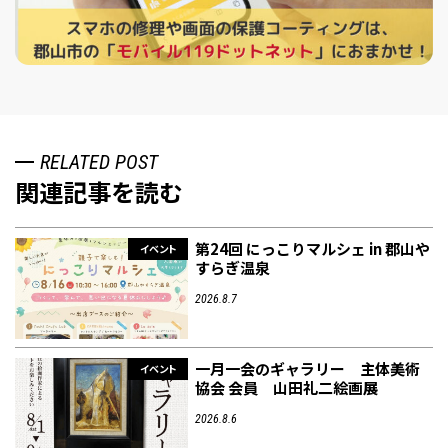
RELATED POST
関連記事を読む
第24回 にっこりマルシェ in 郡山や
イベント
すらぎ温泉
2026.8.7
一月一会のギャラリー 主体美術
イベント
協会 会員 山田礼二絵画展
2026.8.6