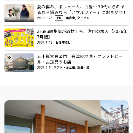
髪の傷み、ボリューム、白髪… 30代からのあ
るある悩みなら「アマルフィー」におまかせ！
美容室, クーポン
2019.3.25
PR
aruku編集部が取材！今、注目の求人【2026年
7月版】
お仕事探し
2026.3.24
五十嵐太右ヱ門 会津の地酒・クラフトビー
ル・古道具のお店
ギフト・お土産, 食品・酒
2026.6.5