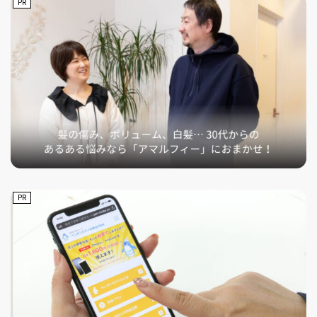
PR
PR