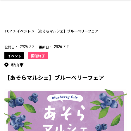
TOP
イベント
【あそらマルシェ】ブルーベリーフェア
2026.7.2
2026.7.2
公開日：
更新日：
ファッション
開成山公園
お仕事探し
家づくり
カフェ
美容室
ネイルサロン
お金のこと
新築体験談
スイーツ
泊まる
雑貨
ウェディング・婚
住宅イベント
かわいい
ラーメン
家族で
エステ
イベント
開催終了
活
郡山市
【あそらマルシェ】ブルーベリーフェア
スポーツ・アウト
リフォーム・リノ
デート・友達と
美容アイテム
お酒
エイジングケア
ギフト・お土産
自治体インフォ
ひとりで
洋食
アウトドア
メンズ
キッズ
その他
中華
ベーション
ドア
保険
病院・クリニック
ペット