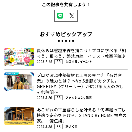
この記事を共有しよう！
おすすめピックアップ
夏休みは磐越東線を描こう！プロに学べる「知
ろう、乗ろう、磐越東線」イラスト教室開催♪
生活する, イベント
2026.7.14
PR
プロが選ぶ建築資材と工具の専門店「石井産
業」の魅力とは？ ～Vol6念願がカタチに。
GREELEY（グリーリー）が広げる大人のおし
ゃれ時間～
ファッション, 雑貨
2026.3.26
PR
あこがれの平屋暮らしを叶える！何年経っても
快適で安心を届ける、STAND BY HOME 福島の
家。「渡伝組」
家づくり
2025.3.25
PR