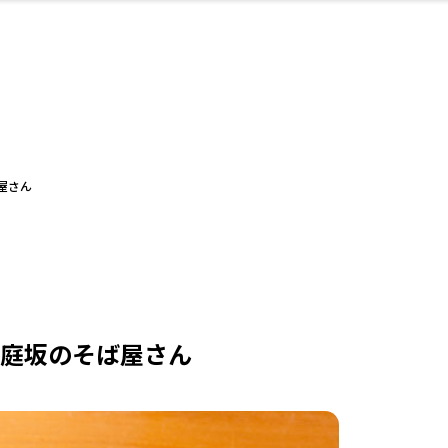
・婚
ト
スポーツ・アウト
リフォーム・リノ
デート・友達と
美容アイテム
お酒
保険
病院・クリニック
エイジングケア
ギフト・お土産
自治体インフォ
ひとりで
洋食
アウトドア
メンズ
キッズ
ペット
その他
中華
フィット
趣味・ス
イン
和
温
ベーション
ドア
せ
屋さん
ート
その他
美歯
ント
ト
ランチ
その他
その他
その他
在庭坂のそば屋さん