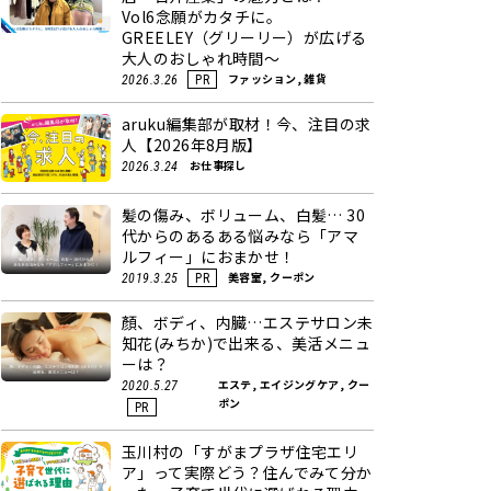
Vol6念願がカタチに。
GREELEY（グリーリー）が広げる
大人のおしゃれ時間～
ファッション, 雑貨
2026.3.26
PR
aruku編集部が取材！今、注目の求
人【2026年8月版】
お仕事探し
2026.3.24
髪の傷み、ボリューム、白髪… 30
代からのあるある悩みなら「アマ
ルフィー」におまかせ！
美容室, クーポン
2019.3.25
PR
顏、ボディ、内臓…エステサロン未
知花(みちか)で出来る、美活メニュ
ーは？
エステ, エイジングケア, クー
2020.5.27
ポン
PR
玉川村の「すがまプラザ住宅エリ
ア」って実際どう？住んでみて分か