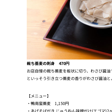
裁ち蕎麦の刺身 470円
お店自慢の裁ち蕎麦を板状に切り、わさび醤油
といっそう引き立つ蕎麦の香りがわさび醤油と
【メニュー】
・鴨南蛮蕎麦 1,150円
・あげそばがき じゅうねん味噌がけ(エゴマ)2ヶ