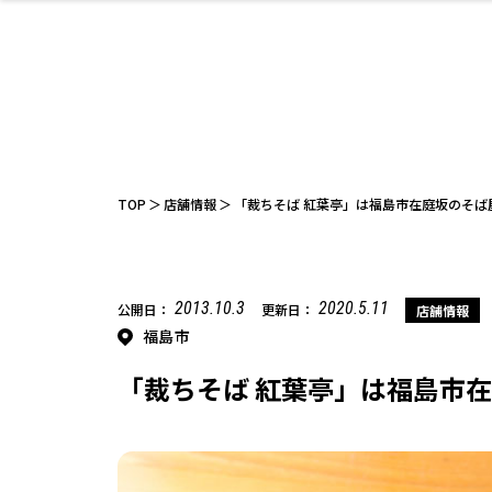
ファッション
開成山公園
お仕事探し
家づくり
カフェ
美容室
ネイルサロン
お金のこと
新築体験談
スイーツ
泊まる
雑貨
ウェディング
住宅イベン
かわいい
ラーメン
家族で
エステ
活
TOP
店舗情報
「裁ちそば 紅葉亭」は福島市在庭坂のそば
2013.10.3
2020.5.11
公開日：
更新日：
店舗情報
福島市
レジャー・スポー
非日常
イベントレポ
ツ施設
その他
幼稚園
パン
脱毛
アジア・エスニッ
温活・サウナ
教育
歯列矯正・審
ライフイベ
テイクアウ
ク
科
「裁ちそば 紅葉亭」は福島市