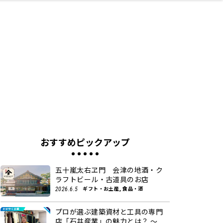
ネス・や
キルアッ
テリア
食
泉
鍼灸・整体・リラ
保育園・こども園
わんぱく
食品・酒
体験
福島ローカルグル
子どもの習い事・
生活を彩るモノ
まつ毛サロン
名所
たい
プ
クゼーション
メ
塾
おすすめピックアップ
五十嵐太右ヱ門 会津の地酒・ク
ラフトビール・古道具のお店
ギフト・お土産, 食品・酒
2026.6.5
プロが選ぶ建築資材と工具の専門
店「石井産業」の魅力とは？ ～