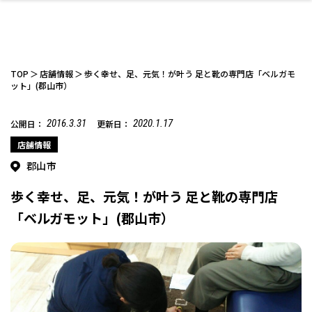
TOP
店舗情報
歩く幸せ、足、元気！が叶う 足と靴の専門店「ベルガモ
ット」(郡山市）
2016.3.31
2020.1.17
公開日：
更新日：
ファッション
開成山公園
お仕事探し
家づくり
カフェ
美容室
ネイルサロン
お金のこと
新築体験談
スイーツ
泊まる
雑貨
ウェディング・婚
住宅イベント
かわいい
ラーメン
家族で
エステ
活
店舗情報
郡山市
歩く幸せ、足、元気！が叶う 足と靴の専門店
「ベルガモット」(郡山市）
スポーツ・アウト
リフォーム・リノ
デート・友達と
美容アイテム
お酒
エイジングケア
ギフト・お土産
自治体インフォ
ひとりで
洋食
アウトドア
メンズ
キッズ
その他
中華
ベーション
ドア
保険
病院・クリニック
ペット