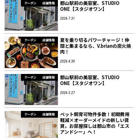
郡山駅前の美容室、STUDIO
クーポン
店舗情報
ONE【スタジオワン】
2026.7.31
夏を乗り切るパワーチャージ！仲
クーポン
店舗情報
間と集まるなら、V.brianの炭火焼
肉！
2026.4.30
郡山駅前の美容室、STUDIO
クーポン
店舗情報
ONE【スタジオワン】
2026.3.27
ペット飼育可物件多数！初期費用
クーポン
店舗情報
軽減×オーダーメイドの新しい賃
貸。お部屋探しは郡山市の「エス
アンドシー」へ！