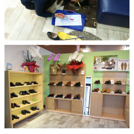
フィットネス・や
和食
温泉
鍼灸・整体・リラ
わんぱく
体験
福島ローカルグル
まつ毛サロン
名所
趣味・スキルアッ
インテリア
せたい
保育園・こども園
クゼーション
食品・酒
子どもの習い事・
生活を彩るモノ
メ
プ
塾
レジャー・スポー
非日常
イベントレポート
ツ施設
その他
パン
脱毛
アジア・エスニッ
温活・サウナ
歯列矯正・審美歯
テイクアウト
幼稚園
教育
ク
ライフイベント
科
その他
ランチ
その他
その他
その他