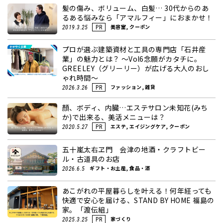
髪の傷み、ボリューム、白髪… 30代からのあ
るある悩みなら「アマルフィー」におまかせ！
美容室, クーポン
2019.3.25
PR
プロが選ぶ建築資材と工具の専門店「石井産
業」の魅力とは？ ～Vol6念願がカタチに。
GREELEY（グリーリー）が広げる大人のおし
ゃれ時間～
ファッション, 雑貨
2026.3.26
PR
顏、ボディ、内臓…エステサロン未知花(みち
か)で出来る、美活メニューは？
エステ, エイジングケア, クーポン
2020.5.27
PR
五十嵐太右ヱ門 会津の地酒・クラフトビー
ル・古道具のお店
ギフト・お土産, 食品・酒
2026.6.5
あこがれの平屋暮らしを叶える！何年経っても
快適で安心を届ける、STAND BY HOME 福島の
家。「渡伝組」
家づくり
2025.3.25
PR