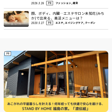
ファッション, 雑貨
2026.3.26
PR
顏、ボディ、内臓…エステサロン未知花(みち
か)で出来る、美活メニューは？
エステ, エイジングケア, クーポン
2020.5.27
PR
PR