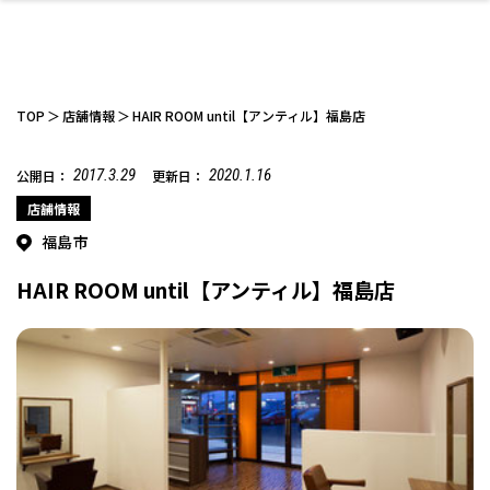
TOP
店舗情報
HAIR ROOM until【アンティル】福島店
2017.3.29
2020.1.16
公開日：
更新日：
ファッション
開成山公園
お仕事探し
家づくり
カフェ
美容室
ネイルサロン
お金のこと
新築体験談
スイーツ
泊まる
雑貨
ウェディング・婚
住宅イベント
かわいい
ラーメン
家族で
エステ
店舗情報
活
福島市
HAIR ROOM until【アンティル】福島店
スポーツ・アウト
リフォーム・リノ
デート・友達と
美容アイテム
お酒
エイジングケア
ギフト・お土産
自治体インフォ
ひとりで
洋食
アウトドア
メンズ
キッズ
その他
中華
ベーション
ドア
保険
病院・クリニック
ペット