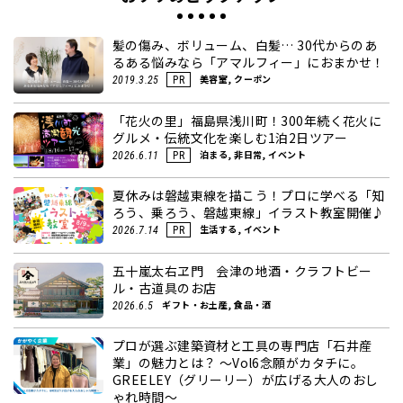
髪の傷み、ボリューム、白髪… 30代からのあ
るある悩みなら「アマルフィー」におまかせ！
美容室, クーポン
2019.3.25
PR
「花火の里」福島県浅川町！300年続く花火に
グルメ・伝統文化を楽しむ1泊2日ツアー
泊まる, 非日常, イベント
2026.6.11
PR
夏休みは磐越東線を描こう！プロに学べる「知
ろう、乗ろう、磐越東線」イラスト教室開催♪
生活する, イベント
2026.7.14
PR
五十嵐太右ヱ門 会津の地酒・クラフトビー
ル・古道具のお店
ギフト・お土産, 食品・酒
2026.6.5
プロが選ぶ建築資材と工具の専門店「石井産
業」の魅力とは？ ～Vol6念願がカタチに。
GREELEY（グリーリー）が広げる大人のおし
ゃれ時間～