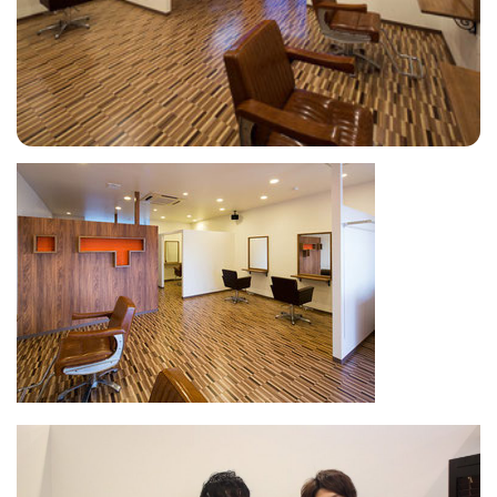
フィットネス・や
和食
温泉
鍼灸・整体・リラ
わんぱく
体験
福島ローカルグル
まつ毛サロン
名所
趣味・スキルアッ
インテリア
せたい
保育園・こども園
クゼーション
食品・酒
子どもの習い事・
生活を彩るモノ
メ
プ
塾
レジャー・スポー
非日常
イベントレポート
ツ施設
その他
パン
脱毛
アジア・エスニッ
温活・サウナ
歯列矯正・審美歯
テイクアウト
幼稚園
教育
ク
ライフイベント
科
その他
ランチ
その他
その他
その他