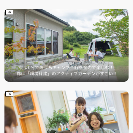
PR
PR