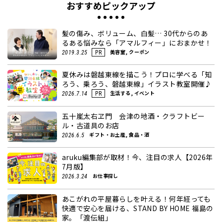
おすすめピックアップ
髪の傷み、ボリューム、白髪… 30代からのあ
るある悩みなら「アマルフィー」におまかせ！
美容室, クーポン
2019.3.25
PR
夏休みは磐越東線を描こう！プロに学べる「知
ろう、乗ろう、磐越東線」イラスト教室開催♪
生活する, イベント
2026.7.14
PR
五十嵐太右ヱ門 会津の地酒・クラフトビー
ル・古道具のお店
ギフト・お土産, 食品・酒
2026.6.5
aruku編集部が取材！今、注目の求人【2026年
7月版】
お仕事探し
2026.3.24
あこがれの平屋暮らしを叶える！何年経っても
快適で安心を届ける、STAND BY HOME 福島の
家。「渡伝組」