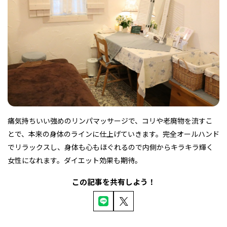
フィットネス・や
和食
温泉
鍼灸・整体・リラ
わんぱく
体験
福島ローカルグル
まつ毛サロン
名所
趣味・スキルアッ
インテリア
せたい
保育園・こども園
クゼーション
食品・酒
子どもの習い事・
生活を彩るモノ
メ
プ
塾
痛気持ちいい強めのリンパマッサージで、コリや老廃物を流すこ
レジャー・スポー
非日常
イベントレポート
ツ施設
その他
パン
脱毛
アジア・エスニッ
温活・サウナ
歯列矯正・審美歯
テイクアウト
とで、本来の身体のラインに仕上げていきます。完全オールハンド
幼稚園
教育
ク
ライフイベント
科
でリラックスし、身体も心もほぐれるので内側からキラキラ輝く
女性になれます。ダイエット効果も期待。
この記事を共有しよう！
その他
ランチ
その他
その他
その他