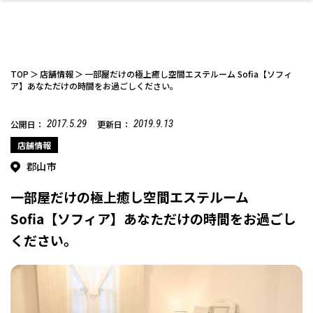
TOP
店舗情報
一部屋だけの極上癒し空間エステルーム Sofia【ソフィ
ア】あなただけの時間をお過ごしください。
2017.5.29
2019.9.13
公開日：
更新日：
ファッション
開成山公園
お仕事探し
家づくり
カフェ
美容室
ネイルサロン
お金のこと
新築体験談
スイーツ
泊まる
雑貨
ウェディング・婚
住宅イベント
かわいい
ラーメン
家族で
エステ
活
店舗情報
郡山市
一部屋だけの極上癒し空間エステルーム
Sofia【ソフィア】あなただけの時間をお過ごし
ください。
スポーツ・アウト
リフォーム・リノ
デート・友達と
美容アイテム
お酒
エイジングケア
ギフト・お土産
自治体インフォ
ひとりで
洋食
アウトドア
メンズ
キッズ
その他
中華
ベーション
ドア
保険
病院・クリニック
ペット