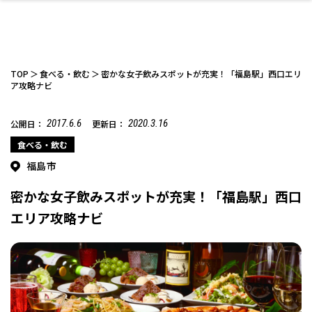
TOP
食べる・飲む
密かな女子飲みスポットが充実！「福島駅」西口エリ
ア攻略ナビ
2017.6.6
2020.3.16
公開日：
更新日：
ファッション
開成山公園
お仕事探し
家づくり
カフェ
美容室
ネイルサロン
お金のこと
新築体験談
スイーツ
泊まる
雑貨
ウェディング・婚
住宅イベント
かわいい
ラーメン
家族で
エステ
活
食べる・飲む
福島市
密かな女子飲みスポットが充実！「福島駅」西口
エリア攻略ナビ
スポーツ・アウト
リフォーム・リノ
デート・友達と
美容アイテム
お酒
エイジングケア
ギフト・お土産
自治体インフォ
ひとりで
洋食
アウトドア
メンズ
キッズ
その他
中華
ベーション
ドア
保険
病院・クリニック
ペット