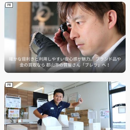
PR
PR