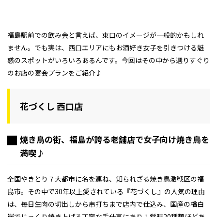
福島駅前での飲み会と言えば、東口のイメージが一般的かもしれ
ません。でも実は、西口エリアにもお酒好き女子を引きつける魅
惑のスポットがいろいろあるんです。今回はその中から選りすぐり
のお店の宴会プランをご紹介♪
花づくし 西口店
焼き鳥の街、福島が誇る老舗店で女子向け焼き鳥を
満喫♪
全国やきとり７大都市に名を連ね、知られざる焼き鳥激戦区の福
島市。その中で30年以上愛されている『花づくし』の人気の理由
は、毎日生肉の切出しから串打ちまで店内で仕込み、国産の楢白
炭でじっくり焼き上げる丁寧な手仕事にあり！常時20種類ほどあ