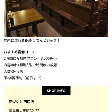
店内に流れるBGMはなんとジャズ！
おすすめ宴会コース
2時間飲み放題プラン 3,500円～
内容/8串+料理5品+2時間飲み放題
人数/3～8名
予約/要予約（前日まで）
SHOP INFO
花づくし 西口店
福島市太田町30-22