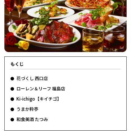
フィットネス・や
和食
温泉
鍼灸・整体・リラ
わんぱく
体験
福島ローカルグル
まつ毛サロン
名所
趣味・スキルアッ
インテリア
せたい
保育園・こども園
クゼーション
食品・酒
子どもの習い事・
生活を彩るモノ
メ
プ
塾
もくじ
レジャー・スポー
非日常
イベントレポート
ツ施設
その他
パン
脱毛
アジア・エスニッ
温活・サウナ
歯列矯正・審美歯
テイクアウト
幼稚園
教育
ク
ライフイベント
科
花づくし 西口店
ローレン＆リーフ 福島店
Ki-ichigo【キイチゴ】
うまか粋亭
和食美酒 たつみ
その他
ランチ
その他
その他
その他