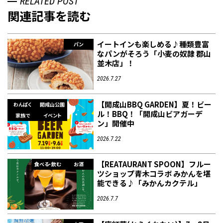
RELATED POST
関連記事を読む
イートインも楽しめる♪種類豊富
パン
なパンがそろう「小麦の奴隷 郡山
並木店」！
2026.7.27
【開成山BBQ GARDEN】夏！ビー
わんぱく
開成山公園
ル！BBQ！「開成山ビアガーデ
家族で
イベント
ン」開催中
2026.7.22
【REATAURANT SPOON】フルー
食べる・飲む
お酒
ツショップ青木コラボ みかんを堪
能できる♪「みかんカクテル」
2026.7.7