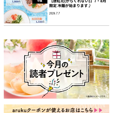
【唐紅花(からくれない)】7・8月
中華
限定 冷麺が始まります♪
2026.7.7