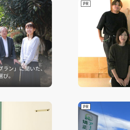
PR
PR