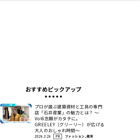
ネス・や
キルアッ
テリア
食
泉
鍼灸・整体・リラ
保育園・こども園
わんぱく
食品・酒
体験
福島ローカルグル
子どもの習い事・
生活を彩るモノ
まつ毛サロン
名所
たい
プ
クゼーション
メ
塾
おすすめピックアップ
プロが選ぶ建築資材と工具の専門
店「石井産業」の魅力とは？ ～
Vol6念願がカタチに。
GREELEY（グリーリー）が広げる
大人のおしゃれ時間～
ファッション, 雑貨
2026.3.26
PR