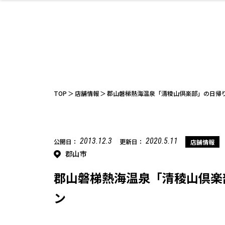
ファッション
開成山公園
お仕事探し
家づくり
カフェ
美容室
ネイルサロン
お金のこと
新築体験談
スイーツ
泊まる
雑貨
ウェディング
住宅イベン
かわいい
ラーメン
家族で
エステ
活
TOP
店舗情報
郡山磐梯熱海温泉「清稜山倶楽部」の日
2013.12.3
2020.5.11
公開日：
更新日：
店舗情報
郡山市
レジャー・スポー
非日常
イベントレポ
ツ施設
その他
幼稚園
パン
脱毛
アジア・エスニッ
温活・サウナ
教育
歯列矯正・審
ライフイベ
テイクアウ
ク
科
郡山磐梯熱海温泉「清稜山倶楽
ン