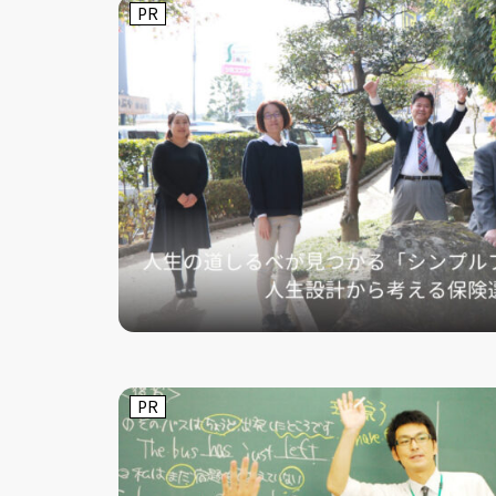
PR
PR