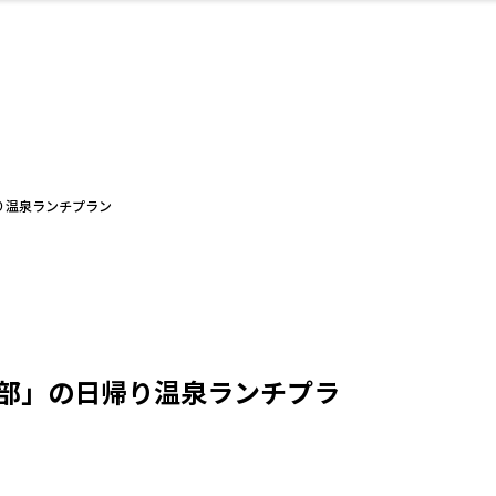
・婚
ト
スポーツ・アウト
リフォーム・リノ
デート・友達と
美容アイテム
お酒
保険
病院・クリニック
エイジングケア
ギフト・お土産
自治体インフォ
ひとりで
洋食
アウトドア
メンズ
キッズ
ペット
その他
中華
フィット
趣味・ス
イン
和
温
ベーション
ドア
せ
帰り温泉ランチプラン
ート
その他
美歯
ント
ト
ランチ
その他
その他
その他
部」の日帰り温泉ランチプラ