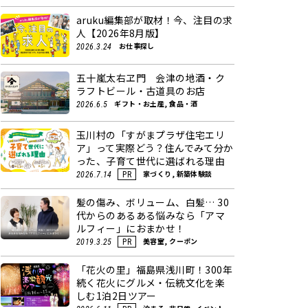
aruku編集部が取材！今、注目の求
人【2026年8月版】
お仕事探し
2026.3.24
五十嵐太右ヱ門 会津の地酒・ク
ラフトビール・古道具のお店
ギフト・お土産, 食品・酒
2026.6.5
玉川村の「すがまプラザ住宅エリ
ア」って実際どう？住んでみて分か
った、子育て世代に選ばれる理由
家づくり, 新築体験談
2026.7.14
PR
髪の傷み、ボリューム、白髪… 30
代からのあるある悩みなら「アマ
ルフィー」におまかせ！
美容室, クーポン
2019.3.25
PR
「花火の里」福島県浅川町！300年
続く花火にグルメ・伝統文化を楽
しむ1泊2日ツアー