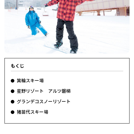
フィットネス・や
和食
温泉
鍼灸・整体・リラ
わんぱく
体験
福島ローカルグル
まつ毛サロン
名所
趣味・スキルアッ
インテリア
せたい
保育園・こども園
クゼーション
食品・酒
子どもの習い事・
生活を彩るモノ
メ
プ
塾
もくじ
レジャー・スポー
非日常
イベントレポート
ツ施設
その他
パン
脱毛
アジア・エスニッ
温活・サウナ
歯列矯正・審美歯
テイクアウト
幼稚園
教育
ク
ライフイベント
科
箕輪スキー場
星野リゾート アルツ磐梯
グランデコスノーリゾート
猪苗代スキー場
その他
ランチ
その他
その他
その他