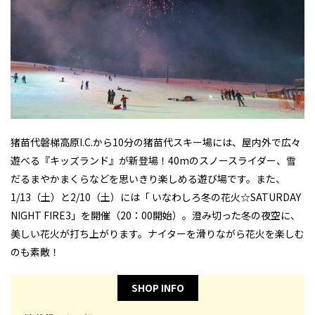
猪苗代磐梯高原I.C.から10分の猪苗代スキー場には、屋内外で広々
遊べる『キッズランド』が新登場！40mのスノースライダー、雪
だるまやかまくらなどを思いきり楽しめる遊び場です。また、
1/13（土）と2/10（土）には「 いなわしろ冬の花火☆SATURDAY
NIGHT FIRE3」を開催（20：00開始）。澄み切った冬の夜空に、
美しい花火が打ち上がります。ナイターを滑りながら花火を楽しむ
のも素敵！
SHOP INFO