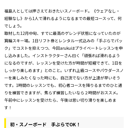
福島人としては押さえておきたいスノーボード。《ウェアなし・
経験なし》から1人で滑れるようになるまでの最短コースって、何
でしょう。
取材した12月中旬、すでに最高のゲレンデ状態になっていたのが
箕輪スキー場。1日リフト券とレンタル一式込みの「手ぶらでパッ
ク」でコストを抑えつつ、今回arukuはプライべートレッスンを申
し込みました。インストラクターさん曰く「頑張れば滑れるよう
になるのですが、レッスンを受けた方が時間が短縮できて、1日を
しっかり楽しめます」とのこと。いずれ上級コースやパウダースノ
ーを楽しみたくなった時にも、自己流でない方が上達が早いそう
です。1時間のレッスンでも、初心者コースを降りるまでのひと通
りを練習できますが、焦らず練習したいなら２時間がおススメ。
午前中にレッスンを受けたら、午後は思い切り滑りを楽しめま
す！
初・スノーボード 手ぶらでOK！