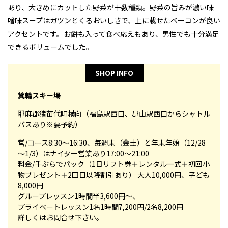
あり、大きめにカットした野菜が十数種類。野菜の旨みが濃い味
噌味スープはガツンとくるおいしさで、上に載せたベーコンが良い
アクセントです。お餅も入って食べ応えもあり、男性でも十分満足
できるボリュームでした。
SHOP INFO
箕輪スキー場
耶麻郡猪苗代町横向（福島駅西口、郡山駅西口からシャトル
バスあり※要予約）
営/コース8:30～16:30、毎週末（金土）と年末年始（12/28
～1/3）はナイター営業あり17:00～21:00
料金/手ぶらでパック（1日リフト券＋レンタル一式＋初回小
物プレゼント＋2回目以降割引あり） 大人10,000円、子ども
8,000円
グループレッスン1時間半3,600円～、
プライベートレッスン1名1時間7,200円/2名8,200円
詳しくはお問合せ下さい。