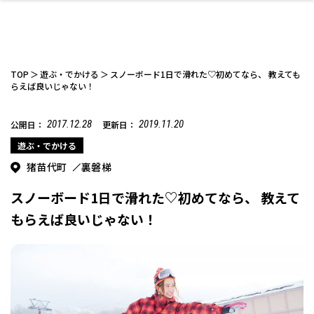
TOP
遊ぶ・でかける
スノーボード1日で滑れた♡初めてなら、 教えても
らえば良いじゃない！
2017.12.28
2019.11.20
公開日：
更新日：
ファッション
開成山公園
お仕事探し
家づくり
カフェ
美容室
ネイルサロン
お金のこと
新築体験談
スイーツ
泊まる
雑貨
ウェディング・婚
住宅イベント
かわいい
ラーメン
家族で
エステ
活
遊ぶ・でかける
猪苗代町
裏磐梯
スノーボード1日で滑れた♡初めてなら、 教えて
もらえば良いじゃない！
スポーツ・アウト
リフォーム・リノ
デート・友達と
美容アイテム
お酒
エイジングケア
ギフト・お土産
自治体インフォ
ひとりで
洋食
アウトドア
メンズ
キッズ
その他
中華
ベーション
ドア
保険
病院・クリニック
ペット