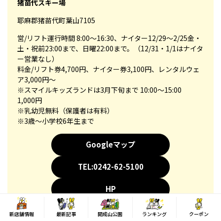
猪苗代スキー場
耶麻郡猪苗代町葉山7105
営/リフト運行時間 8:00～16:30、ナイター12/29～2/25金・
土・祝前23:00まで、日曜22:00まで。（12/31・1/1はナイタ
ー営業なし）
料金/リフト券4,700円、ナイター券3,100円、レンタルウェ
ア3,000円～
※スマイルキッズランドは3月下旬まで 10:00～15:00
1,000円
※乳幼児無料（保護者は有料）
※3歳～小学校6年生まで
Googleマップ
TEL:0242-62-5100
HP
新店舗情報
最新記事
開成山公園
ランキング
クーポン