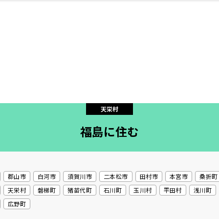
・婚
ト
スポーツ・アウト
リフォーム・リノ
デート・友達と
美容アイテム
お酒
保険
病院・クリニック
エイジングケア
ギフト・お土産
自治体インフォ
ひとりで
洋食
アウトドア
メンズ
キッズ
ペット
その他
中華
フィット
趣味・ス
イン
和
温
ベーション
ドア
せ
天栄村
福島に住む
ート
その他
美歯
ント
ト
ランチ
その他
その他
その他
郡山市
白河市
須賀川市
二本松市
田村市
本宮市
桑折町
天栄村
磐梯町
猪苗代町
石川町
玉川村
平田村
浅川町
広野町