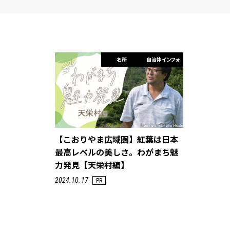
名所
自治体インフォ
【こおりやま広域圏】紅葉は日本
最高レベルの美しさ。わがまち魅
力発見【天栄村編】
2024.10.17
PR