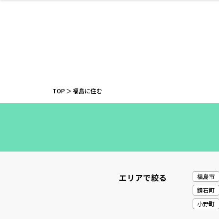
ファッション
開成山公園
お仕事探し
家づくり
カフェ
美容室
ネイルサロン
お金のこと
新築体験談
スイーツ
泊まる
雑貨
ウェディング
住宅イベン
かわいい
ラーメン
家族で
エステ
活
TOP
福島に住む
レジャー・スポー
非日常
イベントレポ
ツ施設
その他
幼稚園
パン
脱毛
アジア・エスニッ
温活・サウナ
教育
歯列矯正・審
ライフイベ
テイクアウ
ク
科
エリアで絞る
福島市
鏡石町
小野町