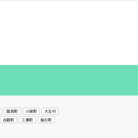
ネス・や
キルアッ
テリア
食
泉
鍼灸・整体・リラ
保育園・こども園
わんぱく
食品・酒
体験
福島ローカルグル
子どもの習い事・
生活を彩るモノ
まつ毛サロン
名所
たい
プ
クゼーション
メ
塾
国見町
川俣町
大玉村
古殿町
三春町
船引町