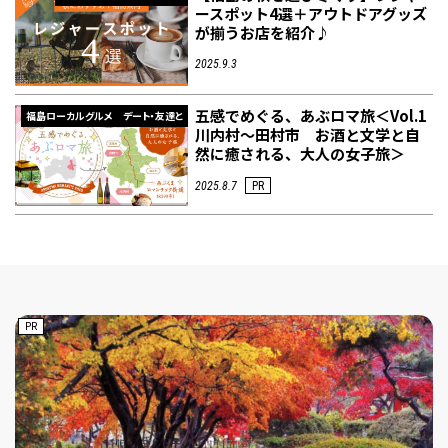
ースポット4選＋アウトドアグッズ
が揃うお店を紹介♪
2025.9.3
五感でめぐる、あぶロマ旅＜Vol.1
福島ローカルグルメ
デート・友達と
川内村〜田村市 お酒と文学と自
然に癒される、大人の女子旅＞
2025.8.7
PR
PR