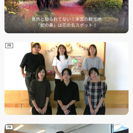
PR
PR