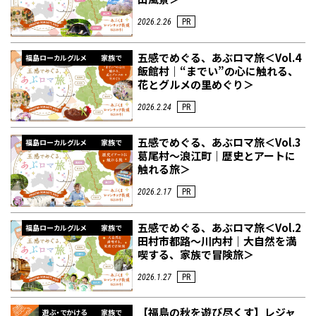
2026.2.26
PR
フィットネス・や
和食
温泉
鍼灸・整体・リラ
わんぱく
体験
福島ローカルグル
まつ毛サロン
名所
五感でめぐる、あぶロマ旅＜Vol.4
福島ローカルグルメ
家族で
趣味・スキルアッ
インテリア
せたい
保育園・こども園
クゼーション
食品・酒
子どもの習い事・
生活を彩るモノ
メ
飯館村｜“までい”の心に触れる、
プ
塾
花とグルメの里めぐり＞
2026.2.24
PR
五感でめぐる、あぶロマ旅＜Vol.3
福島ローカルグルメ
家族で
葛尾村～浪江町｜歴史とアートに
レジャー・スポー
非日常
イベントレポート
触れる旅＞
ツ施設
その他
パン
脱毛
アジア・エスニッ
温活・サウナ
歯列矯正・審美歯
テイクアウト
幼稚園
教育
ク
ライフイベント
科
2026.2.17
PR
五感でめぐる、あぶロマ旅＜Vol.2
福島ローカルグルメ
家族で
田村市都路～川内村｜大自然を満
喫する、家族で冒険旅＞
2026.1.27
PR
その他
ランチ
その他
その他
その他
【福島の秋を遊び尽くす】レジャ
遊ぶ・でかける
家族で