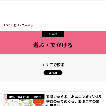
TOP
遊ぶ・でかける
川内村
遊ぶ・でかける
ファッション
開成山公園
お仕事探し
家づくり
カフェ
美容室
ネイルサロン
お金のこと
新築体験談
スイーツ
泊まる
雑貨
ウェディング・婚
住宅イベント
かわいい
ラーメン
家族で
エステ
活
エリアで絞る
スポーツ・アウト
リフォーム・リノ
デート・友達と
美容アイテム
お酒
エイジングケア
ギフト・お土産
自治体インフォ
ひとりで
洋食
アウトドア
メンズ
キッズ
その他
中華
ベーション
ドア
保険
病院・クリニック
ペット
五感でめぐる、あぶロマ旅＜Vol.5
福島ローカルグルメ
家族で
季節の花でめぐる、あぶロマの里
山風景＞