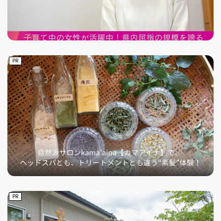
PR
PR