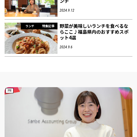
ンチ
2024.9.12
フィットネス・や
和食
温泉
鍼灸・整体・リラ
わんぱく
体験
福島ローカルグル
まつ毛サロン
名所
野菜が美味しいランチを食べるな
趣味・スキルアッ
インテリア
せたい
保育園・こども園
クゼーション
食品・酒
子どもの習い事・
生活を彩るモノ
メ
ランチ
特集記事
プ
塾
らここ♪福島県内のおすすめスポ
ット4選
2024.9.6
レジャー・スポー
非日常
イベントレポート
ツ施設
その他
パン
脱毛
アジア・エスニッ
温活・サウナ
歯列矯正・審美歯
テイクアウト
幼稚園
教育
ク
ライフイベント
科
PR
その他
ランチ
その他
その他
その他