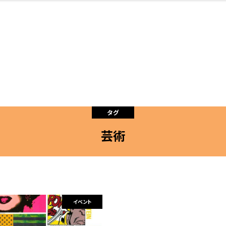
・婚
ト
スポーツ・アウト
リフォーム・リノ
デート・友達と
美容アイテム
お酒
保険
病院・クリニック
エイジングケア
ギフト・お土産
自治体インフォ
ひとりで
洋食
アウトドア
メンズ
キッズ
ペット
その他
中華
フィット
趣味・ス
イン
和
温
ベーション
ドア
せ
タグ
芸術
ート
その他
美歯
ント
ト
ランチ
その他
その他
その他
イベント