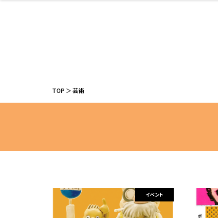
ファッション
開成山公園
お仕事探し
家づくり
カフェ
美容室
ネイルサロン
お金のこと
新築体験談
スイーツ
泊まる
雑貨
ウェディング
住宅イベン
かわいい
ラーメン
家族で
エステ
活
TOP
芸術
レジャー・スポー
非日常
イベントレポ
ツ施設
その他
幼稚園
パン
脱毛
アジア・エスニッ
温活・サウナ
教育
歯列矯正・審
ライフイベ
テイクアウ
ク
科
イベント