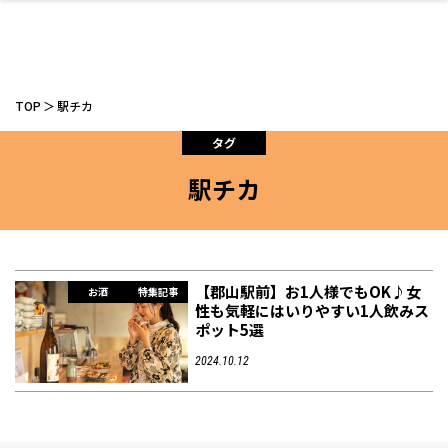
TOP
駅チカ
タグ
駅チカ
ファッション
開成山公園
お仕事探し
家づくり
カフェ
美容室
ネイルサロン
お金のこと
新築体験談
スイーツ
泊まる
雑貨
ウェディング・婚
住宅イベント
かわいい
ラーメン
家族で
エステ
活
【郡山駅前】お1人様でもOK♪女
お酒
特集記事
性も気軽にはいりやすい1人飲みス
ポット5選
スポーツ・アウト
リフォーム・リノ
デート・友達と
美容アイテム
お酒
エイジングケア
ギフト・お土産
自治体インフォ
ひとりで
洋食
アウトドア
メンズ
キッズ
その他
中華
2024.10.12
ベーション
ドア
保険
病院・クリニック
ペット