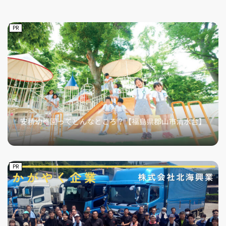
PR
フィットネス・や
和食
温泉
鍼灸・整体・リラ
わんぱく
体験
福島ローカルグル
まつ毛サロン
名所
趣味・スキルアッ
インテリア
せたい
保育園・こども園
クゼーション
食品・酒
子どもの習い事・
生活を彩るモノ
メ
プ
塾
レジャー・スポー
非日常
イベントレポート
ツ施設
その他
パン
脱毛
アジア・エスニッ
温活・サウナ
歯列矯正・審美歯
テイクアウト
幼稚園
教育
ク
ライフイベント
科
PR
その他
ランチ
その他
その他
その他