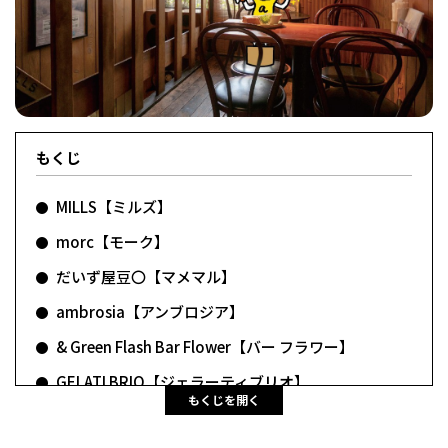
フィットネス・や
和食
温泉
鍼灸・整体・リラ
わんぱく
体験
福島ローカルグル
まつ毛サロン
名所
趣味・スキルアッ
インテリア
せたい
保育園・こども園
クゼーション
食品・酒
子どもの習い事・
生活を彩るモノ
メ
プ
塾
もくじ
MILLS【ミルズ】
レジャー・スポー
非日常
イベントレポート
morc【モーク】
ツ施設
その他
パン
脱毛
アジア・エスニッ
温活・サウナ
歯列矯正・審美歯
テイクアウト
幼稚園
教育
ク
ライフイベント
科
だいず屋豆〇【マメマル】
ambrosia【アンブロジア】
& Green Flash Bar Flower【バー フラワー】
GELATI BRIO【ジェラーティブリオ】
もくじを開く
その他
ランチ
その他
その他
その他