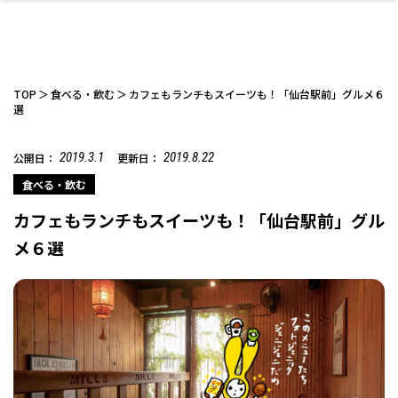
TOP
食べる・飲む
カフェもランチもスイーツも！「仙台駅前」グルメ６
選
2019.3.1
2019.8.22
公開日：
更新日：
ファッション
開成山公園
お仕事探し
家づくり
カフェ
美容室
ネイルサロン
お金のこと
新築体験談
スイーツ
泊まる
雑貨
ウェディング・婚
住宅イベント
かわいい
ラーメン
家族で
エステ
活
食べる・飲む
カフェもランチもスイーツも！「仙台駅前」グル
メ６選
スポーツ・アウト
リフォーム・リノ
デート・友達と
美容アイテム
お酒
エイジングケア
ギフト・お土産
自治体インフォ
ひとりで
洋食
アウトドア
メンズ
キッズ
その他
中華
ベーション
ドア
保険
病院・クリニック
ペット