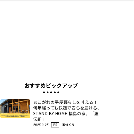
ネス・や
キルアッ
テリア
食
泉
鍼灸・整体・リラ
保育園・こども園
わんぱく
食品・酒
体験
福島ローカルグル
子どもの習い事・
生活を彩るモノ
まつ毛サロン
名所
たい
プ
クゼーション
メ
塾
おすすめピックアップ
あこがれの平屋暮らしを叶える！
何年経っても快適で安心を届ける、
STAND BY HOME 福島の家。「渡
伝組」
家づくり
2025.3.25
PR