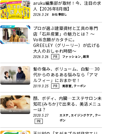
aruku編集部が取材！今、注目の求
人【2026年8月版】
お仕事探し
2026.3.24
プロが選ぶ建築資材と工具の専門
店「石井産業」の魅力とは？ ～
Vol6念願がカタチに。
GREELEY（グリーリー）が広げる
大人のおしゃれ時間～
ファッション, 雑貨
2026.3.26
PR
髪の傷み、ボリューム、白髪… 30
代からのあるある悩みなら「アマ
ルフィー」におまかせ！
美容室, クーポン
2019.3.25
PR
顏、ボディ、内臓…エステサロン未
知花(みちか)で出来る、美活メニュ
ーは？
エステ, エイジングケア, クー
2020.5.27
ポン
PR
玉川村の「すがまプラザ住宅エリ