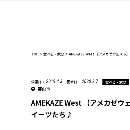
ファッション
開成山公園
お仕事探し
家づくり
カフェ
美容室
ネイルサロン
お金のこと
新築体験談
スイーツ
泊まる
雑貨
ウェディング
住宅イベン
かわいい
ラーメン
家族で
エステ
活
TOP
食べる・飲む
AMEKAZE West 【アメカゼウェ
2019.4.3
2020.2.7
公開日：
更新日：
食べる・飲む
郡山市
レジャー・スポー
非日常
イベントレポ
ツ施設
その他
幼稚園
パン
脱毛
アジア・エスニッ
温活・サウナ
教育
歯列矯正・審
ライフイベ
テイクアウ
ク
科
AMEKAZE West 【アメカ
イーツたち♪