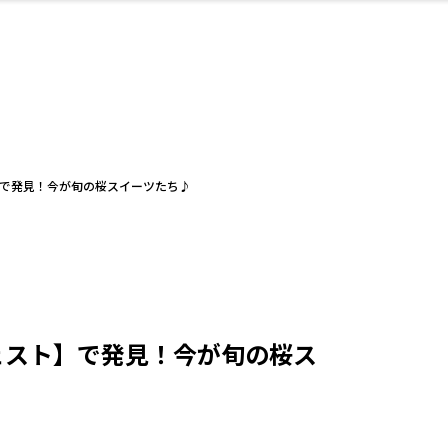
・婚
ト
スポーツ・アウト
リフォーム・リノ
デート・友達と
美容アイテム
お酒
保険
病院・クリニック
エイジングケア
ギフト・お土産
自治体インフォ
ひとりで
洋食
アウトドア
メンズ
キッズ
ペット
その他
中華
フィット
趣味・ス
イン
和
温
ベーション
ドア
せ
スト】で発見！今が旬の桜スイーツたち♪
ート
その他
美歯
ント
ト
ランチ
その他
その他
その他
ゼウェスト】で発見！今が旬の桜ス