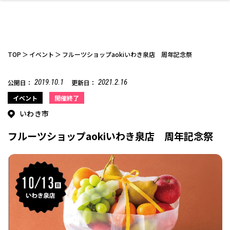
TOP
イベント
フルーツショップaokiいわき泉店 周年記念祭
2019.10.1
2021.2.16
公開日：
更新日：
ファッション
開成山公園
お仕事探し
家づくり
カフェ
美容室
ネイルサロン
お金のこと
新築体験談
スイーツ
泊まる
雑貨
ウェディング・婚
住宅イベント
かわいい
ラーメン
家族で
エステ
イベント
開催終了
活
いわき市
フルーツショップaokiいわき泉店 周年記念祭
スポーツ・アウト
リフォーム・リノ
デート・友達と
美容アイテム
お酒
エイジングケア
ギフト・お土産
自治体インフォ
ひとりで
洋食
アウトドア
メンズ
キッズ
その他
中華
ベーション
ドア
保険
病院・クリニック
ペット