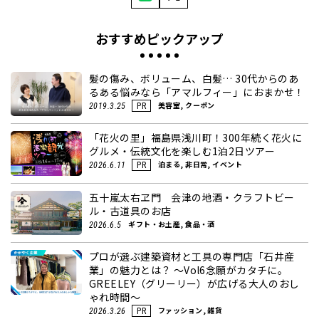
おすすめピックアップ
髪の傷み、ボリューム、白髪… 30代からのあ
るある悩みなら「アマルフィー」におまかせ！
美容室, クーポン
2019.3.25
PR
「花火の里」福島県浅川町！300年続く花火に
グルメ・伝統文化を楽しむ1泊2日ツアー
泊まる, 非日常, イベント
2026.6.11
PR
五十嵐太右ヱ門 会津の地酒・クラフトビー
ル・古道具のお店
ギフト・お土産, 食品・酒
2026.6.5
プロが選ぶ建築資材と工具の専門店「石井産
業」の魅力とは？ ～Vol6念願がカタチに。
GREELEY（グリーリー）が広げる大人のおし
ゃれ時間～
ファッション, 雑貨
2026.3.26
PR