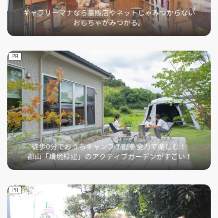
PR
PR