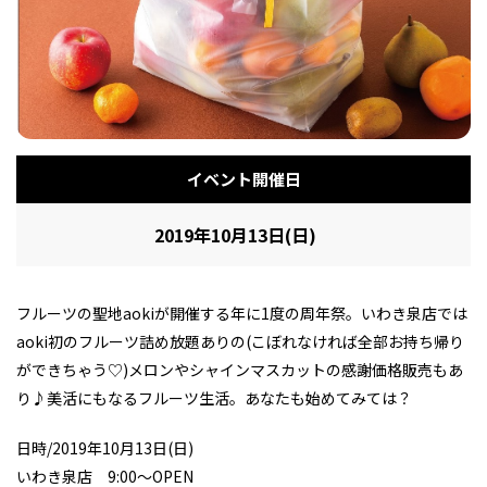
フィットネス・や
和食
温泉
鍼灸・整体・リラ
わんぱく
体験
福島ローカルグル
まつ毛サロン
名所
趣味・スキルアッ
インテリア
せたい
保育園・こども園
クゼーション
食品・酒
子どもの習い事・
生活を彩るモノ
メ
プ
塾
イベント開催日
2019年10月13日(日)
レジャー・スポー
非日常
イベントレポート
ツ施設
その他
パン
脱毛
アジア・エスニッ
温活・サウナ
歯列矯正・審美歯
テイクアウト
幼稚園
教育
ク
ライフイベント
科
フルーツの聖地aokiが開催する年に1度の周年祭。いわき泉店では
aoki初のフルーツ詰め放題ありの(こぼれなければ全部お持ち帰り
ができちゃう♡)メロンやシャインマスカットの感謝価格販売もあ
り♪美活にもなるフルーツ生活。あなたも始めてみては？
日時/2019年10月13日(日)
その他
ランチ
その他
その他
その他
いわき泉店 9:00～OPEN