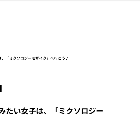
・婚
ト
スポーツ・アウト
リフォーム・リノ
デート・友達と
美容アイテム
お酒
保険
病院・クリニック
エイジングケア
ギフト・お土産
自治体インフォ
ひとりで
洋食
アウトドア
メンズ
キッズ
ペット
その他
中華
フィット
趣味・ス
イン
和
温
ベーション
ドア
せ
は、「ミクソロジーモザイク」へ行こう♪
ート
その他
美歯
ント
ト
ランチ
その他
その他
その他
みたい女子は、「ミクソロジー