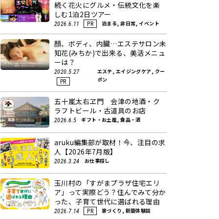
続く花火にグルメ・伝統文化を楽
しむ1泊2日ツアー
泊まる, 非日常, イベント
2026.6.11
PR
顏、ボディ、内臓…エステサロン未
知花(みちか)で出来る、美活メニュ
ーは？
エステ, エイジングケア, クー
2020.5.27
ポン
PR
五十嵐太右ヱ門 会津の地酒・ク
ラフトビール・古道具のお店
ギフト・お土産, 食品・酒
2026.6.5
aruku編集部が取材！今、注目の求
人【2026年7月版】
お仕事探し
2026.3.24
玉川村の「すがまプラザ住宅エリ
ア」って実際どう？住んでみて分か
った、子育て世代に選ばれる理由
家づくり, 新築体験談
2026.7.14
PR