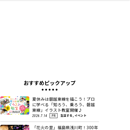
ネス・や
キルアッ
テリア
食
泉
鍼灸・整体・リラ
保育園・こども園
わんぱく
食品・酒
体験
福島ローカルグル
子どもの習い事・
生活を彩るモノ
まつ毛サロン
名所
たい
プ
クゼーション
メ
塾
おすすめピックアップ
夏休みは磐越東線を描こう！プロ
に学べる「知ろう、乗ろう、磐越
東線」イラスト教室開催♪
生活する, イベント
2026.7.14
PR
「花火の里」福島県浅川町！300年