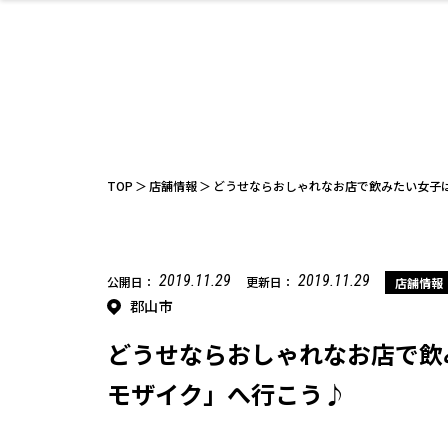
ファッション
開成山公園
お仕事探し
家づくり
カフェ
美容室
ネイルサロン
お金のこと
新築体験談
スイーツ
泊まる
雑貨
ウェディング
住宅イベン
かわいい
ラーメン
家族で
エステ
活
TOP
店舗情報
どうせならおしゃれなお店で飲みたい女子
2019.11.29
2019.11.29
公開日：
更新日：
店舗情報
郡山市
レジャー・スポー
非日常
イベントレポ
ツ施設
その他
幼稚園
パン
脱毛
アジア・エスニッ
温活・サウナ
教育
歯列矯正・審
ライフイベ
テイクアウ
ク
科
どうせならおしゃれなお店で飲
モザイク」へ行こう♪