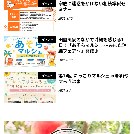
家族に迷惑をかけない相続準備セ
イベント
ミナー
2026.8.10
田園風景のなかで沖縄を感じる1
イベント
日！「あそらマルシェ ～みほた沖
縄フェア～」開催♪
2026.8.10
第24回 にっこりマルシェ in 郡山や
イベント
すらぎ温泉
2026.8.7