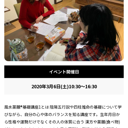
フィットネス・や
和食
温泉
鍼灸・整体・リラ
わんぱく
体験
福島ローカルグル
まつ毛サロン
名所
趣味・スキルアッ
インテリア
せたい
保育園・こども園
クゼーション
食品・酒
子どもの習い事・
生活を彩るモノ
メ
プ
塾
レジャー・スポー
非日常
イベントレポート
イベント開催日
ツ施設
その他
パン
脱毛
アジア・エスニッ
温活・サウナ
歯列矯正・審美歯
テイクアウト
幼稚園
教育
ク
ライフイベント
科
2020年3月6日(土)10:30～16:30
風水薬膳®基礎講座1とは 陰陽五行説や四柱推命の基礎について学
びながら、自分の心や体のバランスを知る講座です。生年月日か
その他
ら性格や運勢だけでなくその人の体質に合う 漢方や薬膳(食べ物)
ランチ
その他
その他
その他