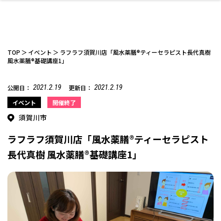
TOP
イベント
ラフラフ須賀川店「風水薬膳®ティーセラピスト長代真樹
風水薬膳®︎基礎講座1」
2021.2.19
2021.2.19
公開日：
更新日：
ファッション
開成山公園
お仕事探し
家づくり
カフェ
美容室
ネイルサロン
お金のこと
新築体験談
スイーツ
泊まる
雑貨
ウェディング・婚
住宅イベント
かわいい
ラーメン
家族で
エステ
活
イベント
開催終了
須賀川市
ラフラフ須賀川店「風水薬膳®ティーセラピスト
長代真樹 風水薬膳®︎基礎講座1」
スポーツ・アウト
リフォーム・リノ
デート・友達と
美容アイテム
お酒
エイジングケア
ギフト・お土産
自治体インフォ
ひとりで
洋食
アウトドア
メンズ
キッズ
その他
中華
ベーション
ドア
保険
病院・クリニック
ペット