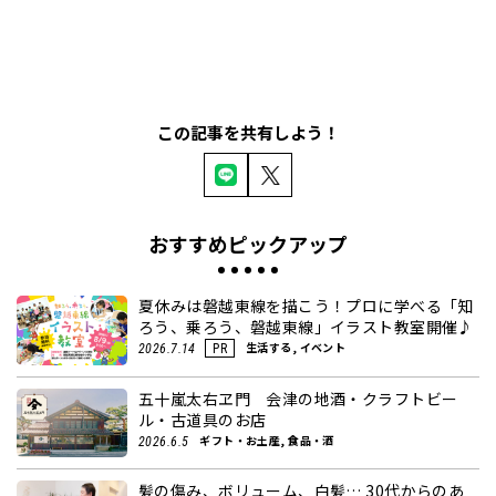
この記事を共有しよう！
おすすめピックアップ
夏休みは磐越東線を描こう！プロに学べる「知
ろう、乗ろう、磐越東線」イラスト教室開催♪
生活する, イベント
2026.7.14
PR
五十嵐太右ヱ門 会津の地酒・クラフトビー
ル・古道具のお店
ギフト・お土産, 食品・酒
2026.6.5
髪の傷み、ボリューム、白髪… 30代からのあ