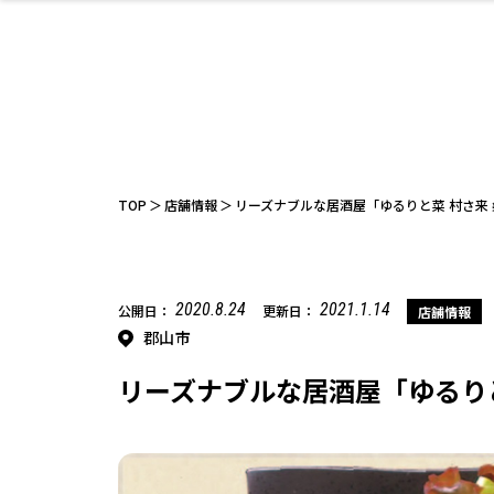
ファッション
開成山公園
お仕事探し
家づくり
カフェ
美容室
ネイルサロン
お金のこと
新築体験談
スイーツ
泊まる
雑貨
ウェディング
住宅イベン
かわいい
ラーメン
家族で
エステ
活
TOP
店舗情報
リーズナブルな居酒屋「ゆるりと菜 村さ来
2020.8.24
2021.1.14
公開日：
更新日：
店舗情報
郡山市
レジャー・スポー
非日常
イベントレポ
ツ施設
その他
幼稚園
パン
脱毛
アジア・エスニッ
温活・サウナ
教育
歯列矯正・審
ライフイベ
テイクアウ
ク
科
リーズナブルな居酒屋「ゆるりと