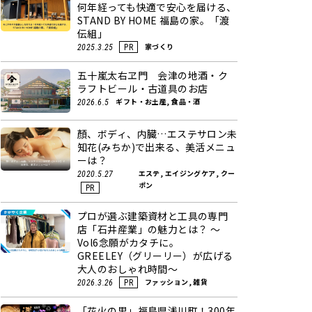
何年経っても快適で安心を届ける、
STAND BY HOME 福島の家。「渡
伝組」
家づくり
2025.3.25
PR
五十嵐太右ヱ門 会津の地酒・ク
ラフトビール・古道具のお店
ギフト・お土産, 食品・酒
2026.6.5
顏、ボディ、内臓…エステサロン未
知花(みちか)で出来る、美活メニュ
ーは？
エステ, エイジングケア, クー
2020.5.27
ポン
PR
プロが選ぶ建築資材と工具の専門
店「石井産業」の魅力とは？ ～
Vol6念願がカタチに。
GREELEY（グリーリー）が広げる
大人のおしゃれ時間～
ファッション, 雑貨
2026.3.26
PR
「花火の里」福島県浅川町！300年