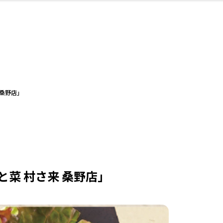
・婚
ト
スポーツ・アウト
リフォーム・リノ
デート・友達と
美容アイテム
お酒
保険
病院・クリニック
エイジングケア
ギフト・お土産
自治体インフォ
ひとりで
洋食
アウトドア
メンズ
キッズ
ペット
その他
中華
フィット
趣味・ス
イン
和
温
ベーション
ドア
せ
 桑野店」
ート
その他
美歯
ント
ト
ランチ
その他
その他
その他
菜 村さ来 桑野店」