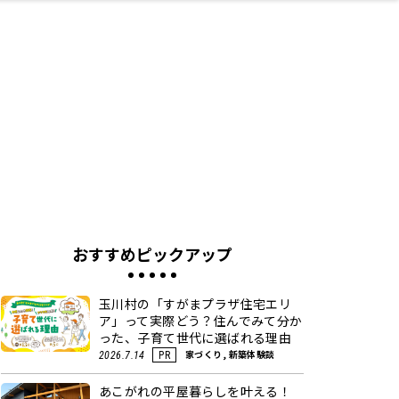
ネス・や
キルアッ
テリア
食
泉
鍼灸・整体・リラ
保育園・こども園
わんぱく
食品・酒
体験
福島ローカルグル
子どもの習い事・
生活を彩るモノ
まつ毛サロン
名所
たい
プ
クゼーション
メ
塾
おすすめピックアップ
玉川村の「すがまプラザ住宅エリ
ア」って実際どう？住んでみて分か
った、子育て世代に選ばれる理由
家づくり, 新築体験談
2026.7.14
PR
あこがれの平屋暮らしを叶える！