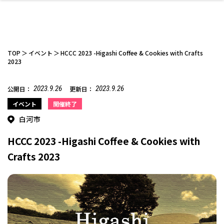
TOP
イベント
HCCC 2023 -Higashi Coffee & Cookies with Crafts
2023
2023.9.26
2023.9.26
公開日：
更新日：
ファッション
開成山公園
お仕事探し
家づくり
カフェ
美容室
ネイルサロン
お金のこと
新築体験談
スイーツ
泊まる
雑貨
ウェディング・婚
住宅イベント
かわいい
ラーメン
家族で
エステ
活
イベント
開催終了
白河市
HCCC 2023 -Higashi Coffee & Cookies with
Crafts 2023
スポーツ・アウト
リフォーム・リノ
デート・友達と
美容アイテム
お酒
エイジングケア
ギフト・お土産
自治体インフォ
ひとりで
洋食
アウトドア
メンズ
キッズ
その他
中華
ベーション
ドア
保険
病院・クリニック
ペット