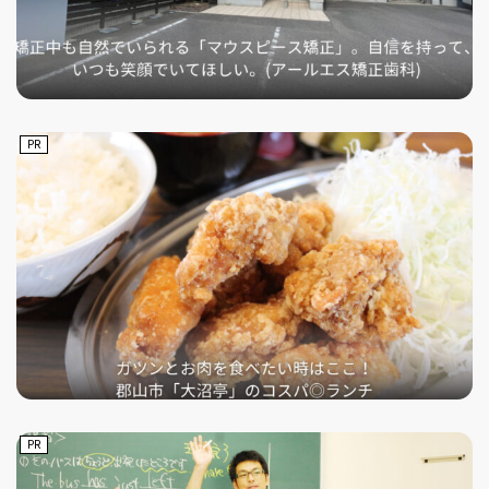
PR
PR