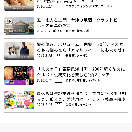
か)で出来る、美活メニューは？
エステ, エイジングケア, クーポン
2020.5.27
PR
五十嵐太右ヱ門 会津の地酒・クラフトビー
ル・古道具のお店
ギフト・お土産, 食品・酒
2026.6.5
髪の傷み、ボリューム、白髪… 30代からのあ
るある悩みなら「アマルフィー」におまかせ！
美容室, クーポン
2019.3.25
PR
「花火の里」福島県浅川町！300年続く花火に
グルメ・伝統文化を楽しむ1泊2日ツアー
泊まる, 非日常, イベント
2026.6.11
PR
夏休みは磐越東線を描こう！プロに学べる「知
ろう、乗ろう、磐越東線」イラスト教室開催♪
生活する, イベント
2026.7.14
PR