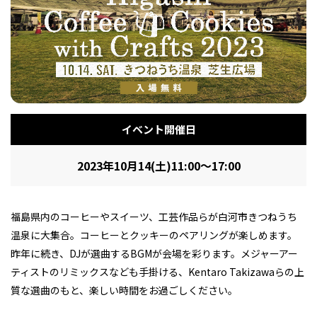
フィットネス・や
和食
温泉
鍼灸・整体・リラ
わんぱく
体験
福島ローカルグル
まつ毛サロン
名所
趣味・スキルアッ
インテリア
せたい
保育園・こども園
クゼーション
食品・酒
子どもの習い事・
生活を彩るモノ
メ
プ
塾
イベント開催日
2023年10月14(土)11:00～17:00
レジャー・スポー
非日常
イベントレポート
ツ施設
その他
パン
脱毛
アジア・エスニッ
温活・サウナ
歯列矯正・審美歯
テイクアウト
幼稚園
教育
ク
ライフイベント
科
福島県内のコーヒーやスイーツ、工芸作品らが白河市きつねうち
温泉に大集合。コーヒーとクッキーのペアリングが楽しめます。
昨年に続き、DJが選曲するBGMが会場を彩ります。メジャーアー
ティストのリミックスなども手掛ける、Kentaro Takizawaらの上
質な選曲のもと、楽しい時間をお過ごしください。
その他
ランチ
その他
その他
その他