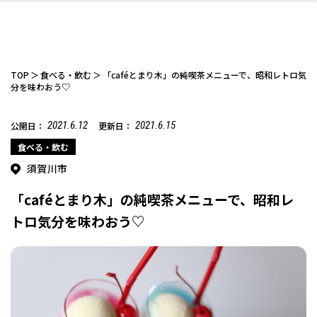
TOP
食べる・飲む
「caféとまり木」の純喫茶メニューで、昭和レトロ気
分を味わおう♡
2021.6.12
2021.6.15
公開日：
更新日：
ファッション
開成山公園
お仕事探し
家づくり
カフェ
美容室
ネイルサロン
お金のこと
新築体験談
スイーツ
泊まる
雑貨
ウェディング・婚
住宅イベント
かわいい
ラーメン
家族で
エステ
活
食べる・飲む
須賀川市
「caféとまり木」の純喫茶メニューで、昭和レ
トロ気分を味わおう♡
スポーツ・アウト
リフォーム・リノ
デート・友達と
美容アイテム
お酒
エイジングケア
ギフト・お土産
自治体インフォ
ひとりで
洋食
アウトドア
メンズ
キッズ
その他
中華
ベーション
ドア
保険
病院・クリニック
ペット