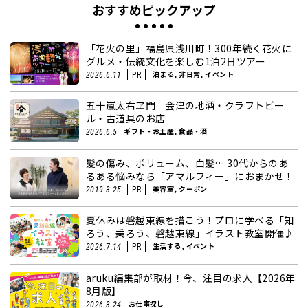
おすすめピックアップ
「花火の里」福島県浅川町！300年続く花火に
グルメ・伝統文化を楽しむ1泊2日ツアー
泊まる, 非日常, イベント
2026.6.11
PR
五十嵐太右ヱ門 会津の地酒・クラフトビー
ル・古道具のお店
ギフト・お土産, 食品・酒
2026.6.5
髪の傷み、ボリューム、白髪… 30代からのあ
るある悩みなら「アマルフィー」におまかせ！
美容室, クーポン
2019.3.25
PR
夏休みは磐越東線を描こう！プロに学べる「知
ろう、乗ろう、磐越東線」イラスト教室開催♪
生活する, イベント
2026.7.14
PR
aruku編集部が取材！今、注目の求人【2026年
8月版】
お仕事探し
2026.3.24