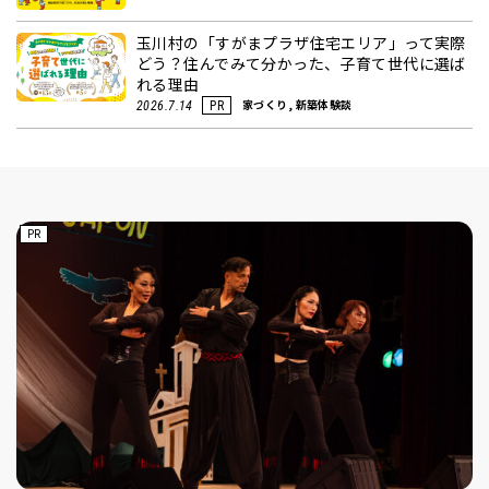
玉川村の「すがまプラザ住宅エリア」って実際
どう？住んでみて分かった、子育て世代に選ば
れる理由
家づくり, 新築体験談
2026.7.14
PR
PR