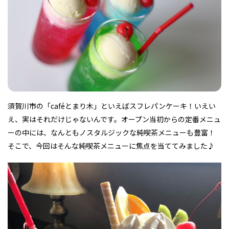
フィットネス・や
和食
温泉
鍼灸・整体・リラ
わんぱく
体験
福島ローカルグル
まつ毛サロン
名所
趣味・スキルアッ
インテリア
せたい
保育園・こども園
クゼーション
食品・酒
子どもの習い事・
生活を彩るモノ
メ
プ
塾
須賀川市の「caféとまり木」といえばスフレパンケーキ！いえい
え、実はそれだけじゃないんです。オープン当初からの定番メニュ
レジャー・スポー
非日常
イベントレポート
ツ施設
その他
パン
脱毛
アジア・エスニッ
温活・サウナ
歯列矯正・審美歯
テイクアウト
ーの中には、なんともノスタルジックな純喫茶メニューも豊富！
幼稚園
教育
ク
ライフイベント
科
そこで、今回はそんな純喫茶メニューに焦点を当ててみました♪
その他
ランチ
その他
その他
その他