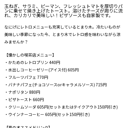
玉ねぎ、サラミ、ピーマン、フレッシュトマトを厚切りパ
ンに乗せて焼き上げたトースト。溶けたチーズが周りに流
れ、カリカリで美味しい！ピザソースも自家製です。
なにげにレトロメニューも充実しているとまり木。冷たいものが
美味しい季節になった今、とまり木でレトロ感を味わいながら涼
みませんか？
【懐かしの喫茶店メニュー】
・かためのレトロプリン 440円
・水出しコーヒーゼリー(アイス付) 605円
・フルーツパフェ 770円
・バナナパフェ(チョコソースorキャラメルソース) 715円
・ナポリタン 880円
・ピザトースト 660円
・クリームソーダ 605円(セットまたはテイクアウト150円引き)
・ウインナーコーヒー 605円(セット150円引き)
【夏のオススメドリンク】