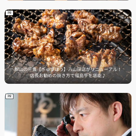
PR
PR