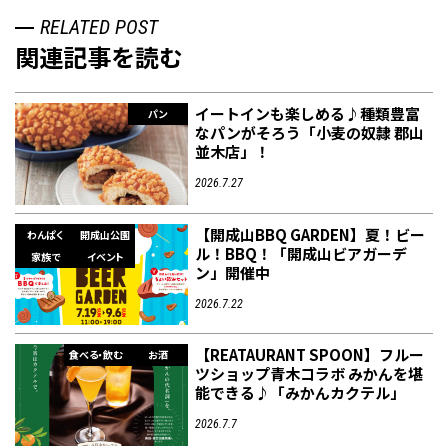
RELATED POST
関連記事を読む
イートインも楽しめる♪種類豊富
パン
なパンがそろう「小麦の奴隷 郡山
並木店」！
2026.7.27
【開成山BBQ GARDEN】夏！ビー
わんぱく
開成山公園
ル！BBQ！「開成山ビアガーデ
家族で
イベント
ン」開催中
2026.7.22
【REATAURANT SPOON】フルー
食べる・飲む
お酒
ツショップ青木コラボ みかんを堪
能できる♪「みかんカクテル」
2026.7.7