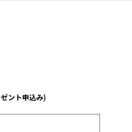
・婚
ト
スポーツ・アウト
リフォーム・リノ
デート・友達と
美容アイテム
お酒
保険
病院・クリニック
エイジングケア
ギフト・お土産
自治体インフォ
ひとりで
洋食
アウトドア
メンズ
キッズ
ペット
その他
中華
フィット
趣味・ス
イン
和
温
ベーション
ドア
せ
)
ート
その他
ゼント申込み)
美歯
ント
ト
ランチ
その他
その他
その他