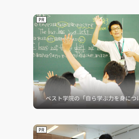
PR
PR