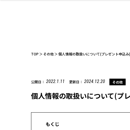
ファッション
開成山公園
お仕事探し
家づくり
カフェ
美容室
ネイルサロン
お金のこと
新築体験談
スイーツ
泊まる
雑貨
ウェディング
住宅イベン
かわいい
ラーメン
家族で
エステ
活
TOP
その他
個人情報の取扱いについて(プレゼント申込み
2022.1.11
2024.12.20
公開日：
更新日：
その他
レジャー・スポー
非日常
イベントレポ
個人情報の取扱いについて(プレ
ツ施設
その他
幼稚園
パン
脱毛
アジア・エスニッ
温活・サウナ
教育
歯列矯正・審
ライフイベ
テイクアウ
ク
科
もくじ