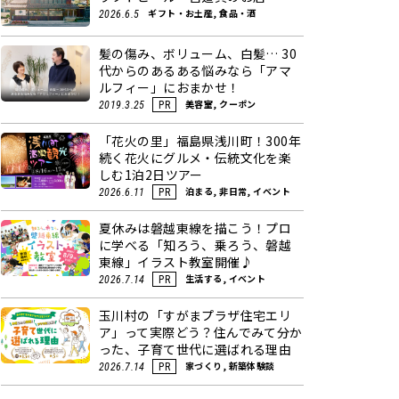
ギフト・お土産, 食品・酒
2026.6.5
髪の傷み、ボリューム、白髪… 30
代からのあるある悩みなら「アマ
ルフィー」におまかせ！
美容室, クーポン
2019.3.25
PR
「花火の里」福島県浅川町！300年
続く花火にグルメ・伝統文化を楽
しむ1泊2日ツアー
泊まる, 非日常, イベント
2026.6.11
PR
夏休みは磐越東線を描こう！プロ
に学べる「知ろう、乗ろう、磐越
東線」イラスト教室開催♪
生活する, イベント
2026.7.14
PR
玉川村の「すがまプラザ住宅エリ
ア」って実際どう？住んでみて分か
った、子育て世代に選ばれる理由
家づくり, 新築体験談
2026.7.14
PR