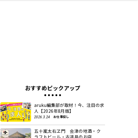
ネス・や
キルアッ
テリア
食
泉
鍼灸・整体・リラ
保育園・こども園
わんぱく
食品・酒
体験
福島ローカルグル
子どもの習い事・
生活を彩るモノ
まつ毛サロン
名所
たい
プ
クゼーション
メ
塾
おすすめピックアップ
aruku編集部が取材！今、注目の求
人【2026年8月版】
お仕事探し
2026.3.24
五十嵐太右ヱ門 会津の地酒・ク
ラフトビール・古道具のお店