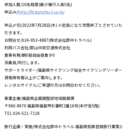
参加人数/10名程度(最少催行人員5名)
申込み/
http://fit.gunchu-t.co.jp/
申込〆切/2022年7月28日(木) ※定員になり次第終了とさせていた
だきます。
お問合せ/024-953-4887(株式会社郡中トラベル)
利用バス会社/郡山中央交通株式会社
食事有無/朝0昼自由昼食夕0
添乗員/同行します。
サポートライダー/福島県サイクリング協会サイクリングリーダー
資格保有者以上がご案内します。
レンタルサイクル/ご希望の方はお問合わせください。
事業主催/福島県企画調整部地域振興課
〒960-8670 福島県福島市杉妻町2番16号(本庁舎5階)
TEL.024-521-7118
旅行企画・実施/株式会社郡中トラベル 福島県知事登録旅行業第2-