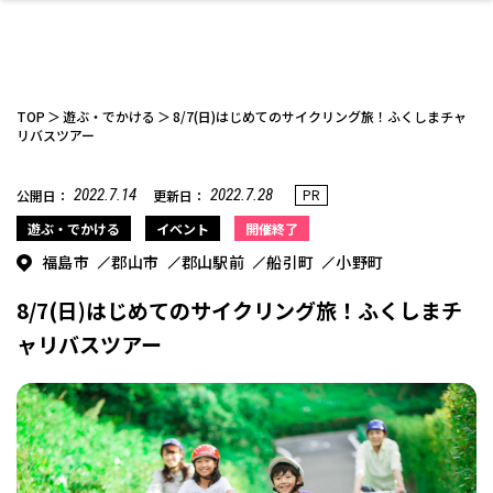
TOP
遊ぶ・でかける
8/7(日)はじめてのサイクリング旅！ふくしまチャ
リバスツアー
2022.7.14
2022.7.28
PR
公開日：
更新日：
ファッション
開成山公園
お仕事探し
家づくり
カフェ
美容室
ネイルサロン
お金のこと
新築体験談
スイーツ
泊まる
雑貨
ウェディング・婚
住宅イベント
かわいい
ラーメン
家族で
エステ
活
遊ぶ・でかける
イベント
開催終了
福島市
郡山市
郡山駅前
船引町
小野町
8/7(日)はじめてのサイクリング旅！ふくしまチ
ャリバスツアー
スポーツ・アウト
リフォーム・リノ
デート・友達と
美容アイテム
お酒
エイジングケア
ギフト・お土産
自治体インフォ
ひとりで
洋食
アウトドア
メンズ
キッズ
その他
中華
ベーション
ドア
保険
病院・クリニック
ペット