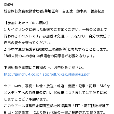
358号
総合旅行業務取扱管理者/菊地正利 吉田凌 鈴木泉 曽部紀彦
【参加にあたってのお願い】
1. サイクリングに適した服装でご参加ください。一般の公道上で
行われるイベントです。参加者は交通ルールを守り、自分の責任で
自己の安全を守ってください。
2. 小中学生は保護者(20歳以上の親族等)と参加することとします。
18歳未満のみの参加は保護者の同意書が必要となります。
下記約款を事前にご確認の上、お申込みください。
http://gunchu-t.co.jp/_stip/pdf/kikaku/kikaku2.pdf
ツアー中の、写真・映像・放送・報道・出版・記事・記録・SNSな
どメディアへの肖像権の使用、掲載権につきましては主催者に属
しますことご了承願います。
このツアーは福島県企画調整部地域振興課「FIT・阿武隈地域魅了
創出・発信事業」により旅行代金の一部が補助されております。