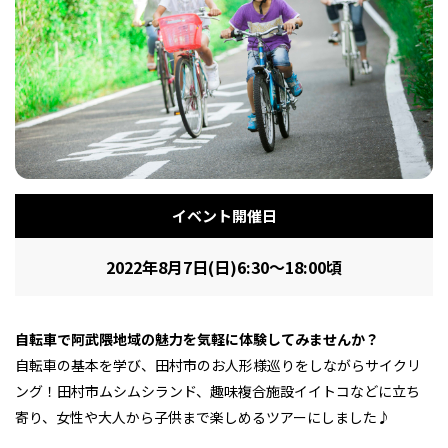
フィットネス・や
和食
温泉
鍼灸・整体・リラ
わんぱく
体験
福島ローカルグル
まつ毛サロン
名所
趣味・スキルアッ
インテリア
せたい
保育園・こども園
クゼーション
食品・酒
子どもの習い事・
生活を彩るモノ
メ
プ
塾
イベント開催日
レジャー・スポー
非日常
イベントレポート
ツ施設
その他
パン
脱毛
アジア・エスニッ
温活・サウナ
歯列矯正・審美歯
テイクアウト
2022年8月7日(日)6:30～18:00頃
幼稚園
教育
ク
ライフイベント
科
自転車で阿武隈地域の魅力を気軽に体験してみませんか？
自転車の基本を学び、田村市のお人形様巡りをしながらサイクリ
ング！田村市ムシムシランド、趣味複合施設イイトコなどに立ち
寄り、女性や大人から子供まで楽しめるツアーにしました♪
その他
ランチ
その他
その他
その他