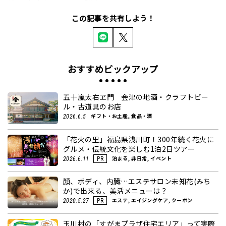
この記事を共有しよう！
おすすめピックアップ
五十嵐太右ヱ門 会津の地酒・クラフトビー
ル・古道具のお店
ギフト・お土産, 食品・酒
2026.6.5
「花火の里」福島県浅川町！300年続く花火に
グルメ・伝統文化を楽しむ1泊2日ツアー
泊まる, 非日常, イベント
2026.6.11
PR
顏、ボディ、内臓…エステサロン未知花(みち
か)で出来る、美活メニューは？
エステ, エイジングケア, クーポン
2020.5.27
PR
玉川村の「すがまプラザ住宅エリア」って実際