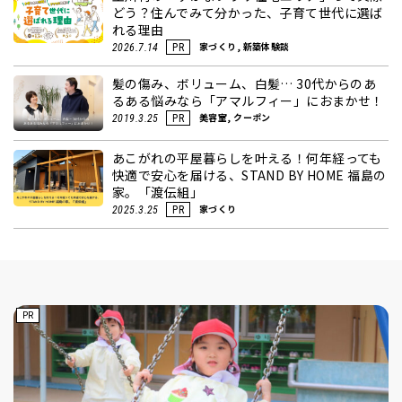
どう？住んでみて分かった、子育て世代に選ば
れる理由
家づくり, 新築体験談
2026.7.14
PR
髪の傷み、ボリューム、白髪… 30代からのあ
るある悩みなら「アマルフィー」におまかせ！
美容室, クーポン
2019.3.25
PR
あこがれの平屋暮らしを叶える！何年経っても
快適で安心を届ける、STAND BY HOME 福島の
家。「渡伝組」
家づくり
2025.3.25
PR
PR