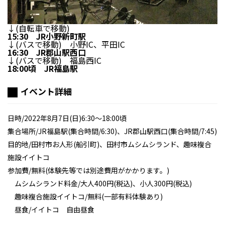
↓(自転車で移動)
15:30 JR小野新町駅
↓(バスで移動) 小野IC、平田IC
16:30 JR郡山駅西口
↓(バスで移動) 福島西IC
18:00頃 JR福島駅
イベント詳細
日時/2022年8月7日(日)6:30～18:00頃
集合場所/JR福島駅(集合時間/6:30)、JR郡山駅西口(集合時間/7:45)
目的地/田村市お人形(船引町)、田村市ムシムシランド、趣味複合
施設イイトコ
参加費/無料(体験先等では別途費用がかかります。)
ムシムシランド料金/大人400円(税込)、小人300円(税込)
趣味複合施設イイトコ/無料(一部有料体験あり)
昼食/イイトコ 自由昼食