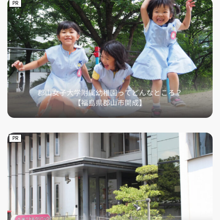
PR
PR