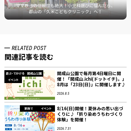
RELATED POST
関連記事を読む
開成山公園で毎月第4日曜日に開
遊ぶ・でかける
開成山公園
催！「開成山.ichi(ドットイチ)。」
イベント
8月は「23日(日)」に開催します♪
2026.8.5
8/16(日)開催！夏休みの思い出づ
家族で
イベント
くりに♪「折り染めうちわづくり
体験」を開催！
2026.7.31