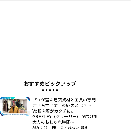
ネス・や
キルアッ
テリア
食
泉
鍼灸・整体・リラ
保育園・こども園
わんぱく
食品・酒
体験
福島ローカルグル
子どもの習い事・
生活を彩るモノ
まつ毛サロン
名所
たい
プ
クゼーション
メ
塾
おすすめピックアップ
プロが選ぶ建築資材と工具の専門
店「石井産業」の魅力とは？ ～
Vol6念願がカタチに。
GREELEY（グリーリー）が広げる
大人のおしゃれ時間～
ファッション, 雑貨
2026.3.26
PR