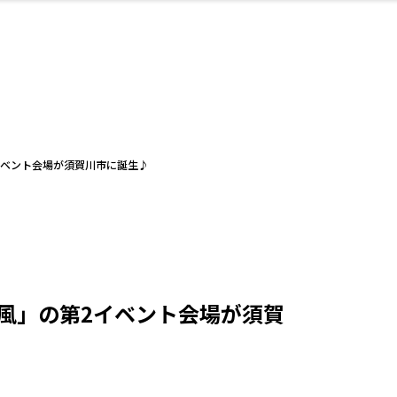
・婚
ト
スポーツ・アウト
リフォーム・リノ
デート・友達と
美容アイテム
お酒
保険
病院・クリニック
エイジングケア
ギフト・お土産
自治体インフォ
ひとりで
洋食
アウトドア
メンズ
キッズ
ペット
その他
中華
フィット
趣味・ス
イン
和
温
ベーション
ドア
せ
イベント会場が須賀川市に誕生♪
ート
その他
美歯
ント
ト
ランチ
その他
その他
その他
風」の第2イベント会場が須賀