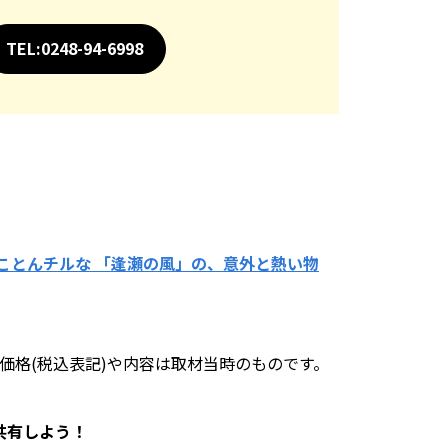
TEL:0248-94-6998
ことんチルな 「逢瀬の風」の、意外と熱い物
。価格(税込表記)や内容は取材当時のものです。
共有しよう！