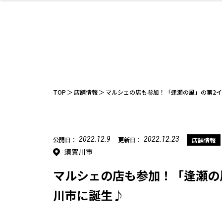
ファッション
開成山公園
お仕事探し
家づくり
カフェ
美容室
ネイルサロン
お金のこと
新築体験談
スイーツ
泊まる
雑貨
ウェディング
住宅イベン
かわいい
ラーメン
家族で
エステ
活
TOP
店舗情報
マルシェの店も参加！「逢瀬の風」の第2
2022.12.9
2022.12.23
公開日：
更新日：
店舗情報
須賀川市
レジャー・スポー
非日常
イベントレポ
ツ施設
その他
幼稚園
パン
脱毛
アジア・エスニッ
温活・サウナ
教育
歯列矯正・審
ライフイベ
テイクアウ
ク
科
マルシェの店も参加！「逢瀬の
川市に誕生♪