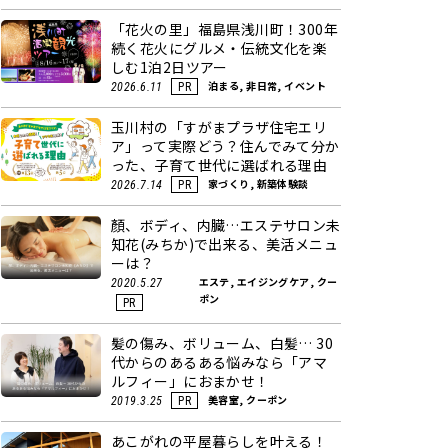
「花火の里」福島県浅川町！300年
続く花火にグルメ・伝統文化を楽
しむ1泊2日ツアー
泊まる, 非日常, イベント
2026.6.11
PR
玉川村の「すがまプラザ住宅エリ
ア」って実際どう？住んでみて分か
った、子育て世代に選ばれる理由
家づくり, 新築体験談
2026.7.14
PR
顏、ボディ、内臓…エステサロン未
知花(みちか)で出来る、美活メニュ
ーは？
エステ, エイジングケア, クー
2020.5.27
ポン
PR
髪の傷み、ボリューム、白髪… 30
代からのあるある悩みなら「アマ
ルフィー」におまかせ！
美容室, クーポン
2019.3.25
PR
あこがれの平屋暮らしを叶える！