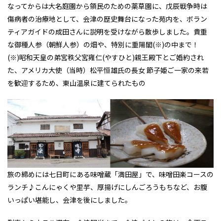
なってからは大名庭園から領民のための薬草園に、戊辰戦争時は
傷病者の治療地として、会津の歴史舞台になった苑内を、ボラン
ティアガイドの成田さんに説明を受けながら散歩しました。貴重
な御種人参（朝鮮人参）の畑や、特別に重陽閣(※)の中まで！
(※)昭和天皇の弟宮秩父宮雍仁(やすひと)親王殿下とご婚約され
た、アメリカ大使（当時）松平恒雄氏の長女 節子姫ご一家の来若
を歓迎するため、東山温泉に建てられたもの
旅の締めには七日町にある味噌蔵「満田屋」で、味噌田楽コースの
ランチ♪こんにゃくや里芋、厚揚げにしんごろうもちなど、お腹
いっぱい堪能し、会津を後にしました。