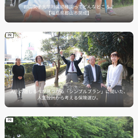
PR
PR