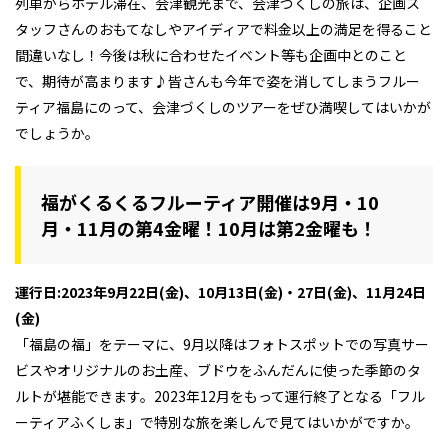
列車からホテル滞在、会津観光まで、会津づくしの旅は、企画ス
タッフさんのおもてなしやアイディアで料金以上の満足を得ること
間違いなし！今後は秋に合わせたイベント等も企画中とのこと
で、期待が高まります♪皆さんも今年で姿を消してしまうフルー
ティア福島にのって、会津づくしのツアーをぜひ満喫してはいかが
でしょうか。
福がくるくるフルーティア開催は9月・10
月・11月の第4金曜！10月は第2金曜も！
運行日:2023年9月22日(金)、10月13日(金)・27日(金)、11月24日
(金)
「福島の福」をテーマに、9月以降はフォトスポットでの写真サー
ビスやオリジナルのお土産、ブドウをふんだんに使った季節のタ
ルトが堪能できます。2023年12月をもって運行終了となる「フル
ーティアふくしま」で特別な旅を楽しんで見てはいかがですか。