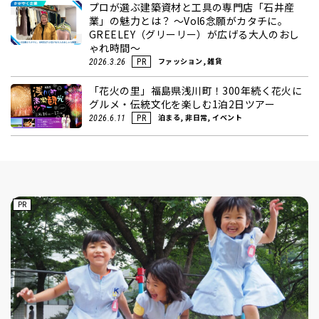
プロが選ぶ建築資材と工具の専門店「石井産
業」の魅力とは？ ～Vol6念願がカタチに。
GREELEY（グリーリー）が広げる大人のおし
ゃれ時間～
ファッション, 雑貨
2026.3.26
PR
「花火の里」福島県浅川町！300年続く花火に
グルメ・伝統文化を楽しむ1泊2日ツアー
泊まる, 非日常, イベント
2026.6.11
PR
PR