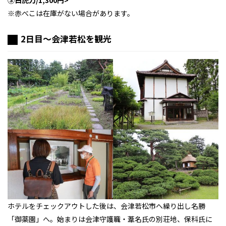
③白虎刀/1,300円>
※赤べこは在庫がない場合があります。
2日目～会津若松を観光
ホテルをチェックアウトした後は、会津若松市へ繰り出し名勝
「御薬園」へ。始まりは会津守護職・葦名氏の別荘地、保科氏に