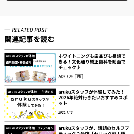
RELATED POST
関連記事を読む
ホワイトニングも歯並びも相談で
arukuスタッフが体験
きる！文化通り矯正歯科を動画で
歯列矯正・審美歯科
チェック♪
2026.1.29
PR
arukuスタッフが体験してみた！
arukuスタッフが体験
生活する
2026年絶対行きたいおすすめスポ
ット
2026.1.13
arukuスタッフが、話題のセルフブ
arukuスタッフが体験
ファッション
ティック２号店「セルック郡山駅