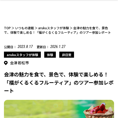
TOP
いつもの連載
arukuスタッフが体験
会津の魅力を食で、景色
で、体験で楽しめる！「福がくるくるフルーティア」のツアー参加レポート
2023.8.17
2026.1.27
公開日：
更新日：
ファッション
開成山公園
お仕事探し
家づくり
カフェ
美容室
ネイルサロン
お金のこと
新築体験談
スイーツ
泊まる
雑貨
ウェディング・婚
住宅イベント
かわいい
ラーメン
家族で
エステ
活
arukuスタッフが体験
体験
非日常
会津若松市
会津の魅力を食で、景色で、体験で楽しめる！
「福がくるくるフルーティア」のツアー参加レポ
ート
スポーツ・アウト
リフォーム・リノ
デート・友達と
美容アイテム
お酒
エイジングケア
ギフト・お土産
自治体インフォ
ひとりで
洋食
アウトドア
メンズ
キッズ
その他
中華
ベーション
ドア
保険
病院・クリニック
ペット