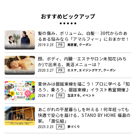
おすすめピックアップ
髪の傷み、ボリューム、白髪… 30代からのあ
るある悩みなら「アマルフィー」におまかせ！
美容室, クーポン
2019.3.25
PR
顏、ボディ、内臓…エステサロン未知花(みち
か)で出来る、美活メニューは？
エステ, エイジングケア, クーポン
2020.5.27
PR
夏休みは磐越東線を描こう！プロに学べる「知
ろう、乗ろう、磐越東線」イラスト教室開催♪
生活する, イベント
2026.7.14
PR
あこがれの平屋暮らしを叶える！何年経っても
快適で安心を届ける、STAND BY HOME 福島の
家。「渡伝組」
家づくり
2025.3.25
PR