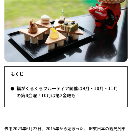
フィットネス・や
和食
温泉
鍼灸・整体・リラ
わんぱく
体験
福島ローカルグル
まつ毛サロン
名所
趣味・スキルアッ
インテリア
せたい
保育園・こども園
クゼーション
食品・酒
子どもの習い事・
生活を彩るモノ
メ
プ
塾
レジャー・スポー
非日常
イベントレポート
もくじ
ツ施設
その他
パン
脱毛
アジア・エスニッ
温活・サウナ
歯列矯正・審美歯
テイクアウト
幼稚園
教育
ク
ライフイベント
科
福がくるくるフルーティア開催は9月・10月・11月
の第4金曜！10月は第2金曜も！
その他
ランチ
その他
その他
その他
去る2023年6月23日、2015年から始まった、JR東日本の観光列車