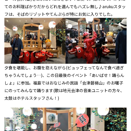
てのお料理ばかりだからどれを選んでもハズレ無し♪arukuスタッ
フは、そばのリゾットやてんぷらが特にお気に入りでした。
夕食を堪能し、お腹を抱えながら(ビュッフェってなんで食べ過ぎ
ちゃうんでしょう…)、この日最後のイベント「あいばせ！踊らん
しょ」に参加。福島ではおなじみの民謡「会津磐梯山」のお囃子
にのってみんなで踊ります(歌は地元会津の音楽ユニットの方々、
太鼓はホテルスタッフさん！)