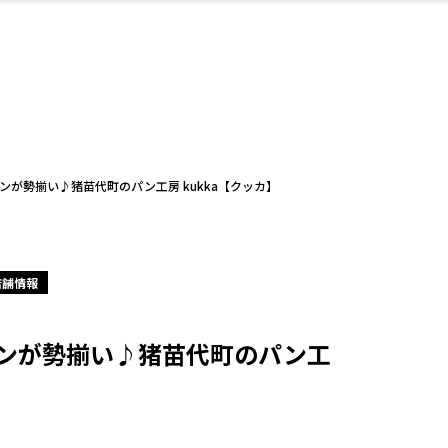
・婚
ト
スポーツ・アウト
リフォーム・リノ
デート・友達と
美容アイテム
お酒
保険
病院・クリニック
エイジングケア
ギフト・お土産
自治体インフォ
ひとりで
洋食
アウトドア
メンズ
キッズ
ペット
その他
中華
フィット
趣味・ス
イン
和
温
ベーション
ドア
せ
が勢揃い♪猪苗代町のパン工房 kukka【クッカ】
店舗情報
ート
その他
美歯
ント
ト
ランチ
その他
その他
その他
ンが勢揃い♪猪苗代町のパン工