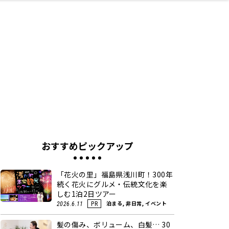
ネス・や
キルアッ
テリア
食
泉
鍼灸・整体・リラ
保育園・こども園
わんぱく
食品・酒
体験
福島ローカルグル
子どもの習い事・
生活を彩るモノ
まつ毛サロン
名所
たい
プ
クゼーション
メ
塾
おすすめピックアップ
「花火の里」福島県浅川町！300年
続く花火にグルメ・伝統文化を楽
しむ1泊2日ツアー
泊まる, 非日常, イベント
2026.6.11
PR
髪の傷み、ボリューム、白髪… 30