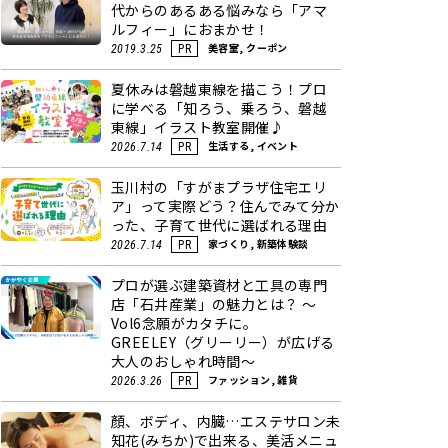
代からのあるある悩みなら「アマ
ルフィー」におまかせ！
美容室, クーポン
2019.3.25
PR
夏休みは磐越東線を描こう！プロ
に学べる「知ろう、乗ろう、磐越
東線」イラスト教室開催♪
生活する, イベント
2026.7.14
PR
玉川村の「すがまプラザ住宅エリ
ア」って実際どう？住んでみて分か
った、子育て世代に選ばれる理由
家づくり, 新築体験談
2026.7.14
PR
プロが選ぶ建築資材と工具の専門
店「石井産業」の魅力とは？ ～
Vol6念願がカタチに。
GREELEY（グリーリー）が広げる
大人のおしゃれ時間～
ファッション, 雑貨
2026.3.26
PR
顏、ボディ、内臓…エステサロン未
知花(みちか)で出来る、美活メニュ