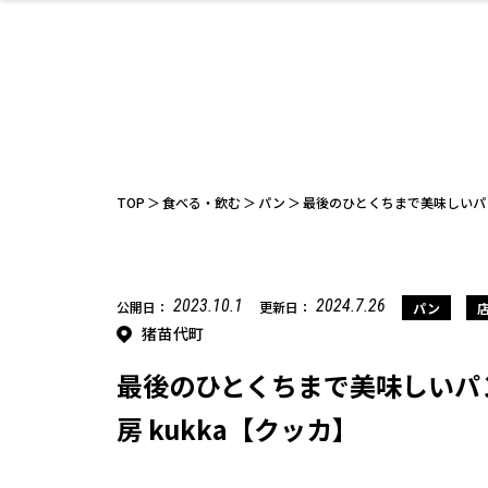
ファッション
開成山公園
お仕事探し
家づくり
カフェ
美容室
ネイルサロン
お金のこと
新築体験談
スイーツ
泊まる
雑貨
ウェディング
住宅イベン
かわいい
ラーメン
家族で
エステ
活
TOP
食べる・飲む
パン
最後のひとくちまで美味しいパン
2023.10.1
2024.7.26
公開日：
更新日：
パン
猪苗代町
レジャー・スポー
非日常
イベントレポ
ツ施設
その他
幼稚園
パン
脱毛
アジア・エスニッ
温活・サウナ
教育
歯列矯正・審
ライフイベ
テイクアウ
ク
科
最後のひとくちまで美味しいパ
房 kukka【クッカ】