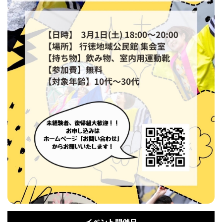
フィットネス・や
和食
温泉
鍼灸・整体・リラ
わんぱく
体験
福島ローカルグル
まつ毛サロン
名所
趣味・スキルアッ
インテリア
せたい
保育園・こども園
クゼーション
食品・酒
子どもの習い事・
生活を彩るモノ
メ
プ
塾
レジャー・スポー
非日常
イベントレポート
ツ施設
その他
パン
脱毛
アジア・エスニッ
温活・サウナ
歯列矯正・審美歯
テイクアウト
幼稚園
教育
ク
ライフイベント
科
その他
ランチ
その他
その他
その他
イベント開催日