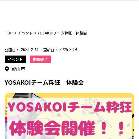
TOP
イベント
YOSAKOIチーム粋狂 体験会
2025.2.14
2025.2.14
公開日：
更新日：
ファッション
開成山公園
お仕事探し
家づくり
カフェ
美容室
ネイルサロン
お金のこと
新築体験談
スイーツ
泊まる
雑貨
ウェディング・婚
住宅イベント
かわいい
ラーメン
家族で
エステ
イベント
開催終了
活
郡山市
YOSAKOIチーム粋狂 体験会
スポーツ・アウト
リフォーム・リノ
デート・友達と
美容アイテム
お酒
エイジングケア
ギフト・お土産
自治体インフォ
ひとりで
洋食
アウトドア
メンズ
キッズ
その他
中華
ベーション
ドア
保険
病院・クリニック
ペット