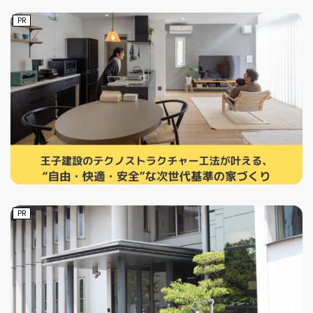
PR
PR