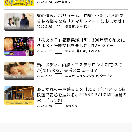
お仕事探し
2026.3.24
髪の傷み、ボリューム、白髪… 30代からのあ
るある悩みなら「アマルフィー」におまかせ！
美容室, クーポン
2019.3.25
PR
「花火の里」福島県浅川町！300年続く花火に
グルメ・伝統文化を楽しむ1泊2日ツアー
泊まる, 非日常, イベント
2026.6.11
PR
顏、ボディ、内臓…エステサロン未知花(みち
か)で出来る、美活メニューは？
エステ, エイジングケア, クーポン
2020.5.27
PR
あこがれの平屋暮らしを叶える！何年経っても
快適で安心を届ける、STAND BY HOME 福島の
家。「渡伝組」
家づくり
2025.3.25
PR