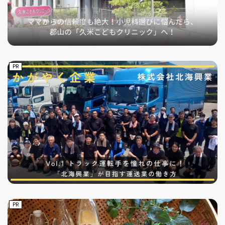
PR
PR