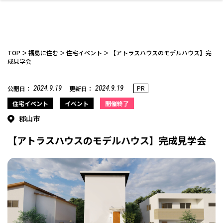
TOP
福島に住む
住宅イベント
【アトラスハウスのモデルハウス】完
成見学会
2024.9.19
2024.9.19
PR
公開日：
更新日：
ファッション
開成山公園
お仕事探し
家づくり
カフェ
美容室
ネイルサロン
お金のこと
新築体験談
スイーツ
泊まる
雑貨
ウェディング・婚
住宅イベント
かわいい
ラーメン
家族で
エステ
活
住宅イベント
イベント
開催終了
郡山市
【アトラスハウスのモデルハウス】完成見学会
スポーツ・アウト
リフォーム・リノ
デート・友達と
美容アイテム
お酒
エイジングケア
ギフト・お土産
自治体インフォ
ひとりで
洋食
アウトドア
メンズ
キッズ
その他
中華
ベーション
ドア
保険
病院・クリニック
ペット