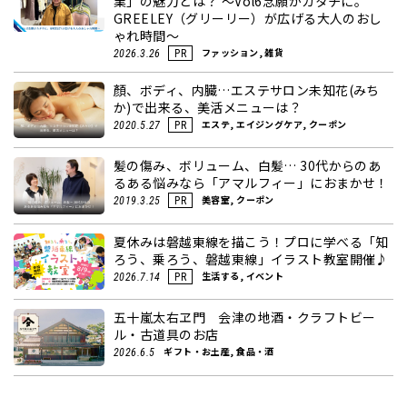
業」の魅力とは？ ～Vol6念願がカタチに。
GREELEY（グリーリー）が広げる大人のおし
ゃれ時間～
ファッション, 雑貨
2026.3.26
PR
顏、ボディ、内臓…エステサロン未知花(みち
か)で出来る、美活メニューは？
エステ, エイジングケア, クーポン
2020.5.27
PR
髪の傷み、ボリューム、白髪… 30代からのあ
るある悩みなら「アマルフィー」におまかせ！
美容室, クーポン
2019.3.25
PR
夏休みは磐越東線を描こう！プロに学べる「知
ろう、乗ろう、磐越東線」イラスト教室開催♪
生活する, イベント
2026.7.14
PR
五十嵐太右ヱ門 会津の地酒・クラフトビー
ル・古道具のお店
ギフト・お土産, 食品・酒
2026.6.5