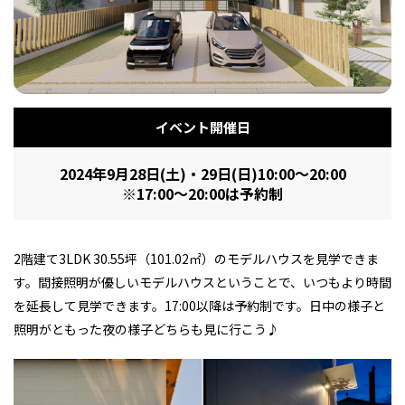
フィットネス・や
和食
温泉
鍼灸・整体・リラ
わんぱく
体験
福島ローカルグル
まつ毛サロン
名所
趣味・スキルアッ
インテリア
せたい
保育園・こども園
クゼーション
食品・酒
子どもの習い事・
生活を彩るモノ
メ
プ
塾
イベント開催日
2024年9月28日(土)・29日(日)10:00～20:00
※17:00～20:00は予約制
レジャー・スポー
非日常
イベントレポート
ツ施設
その他
パン
脱毛
アジア・エスニッ
温活・サウナ
歯列矯正・審美歯
テイクアウト
幼稚園
教育
ク
ライフイベント
科
2階建て3LDK 30.55坪（101.02㎡）のモデルハウスを見学できま
す。間接照明が優しいモデルハウスということで、いつもより時間
を延長して見学できます。17:00以降は予約制です。日中の様子と
照明がともった夜の様子どちらも見に行こう♪
その他
ランチ
その他
その他
その他