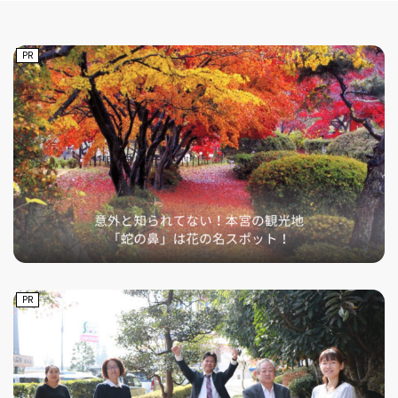
PR
PR