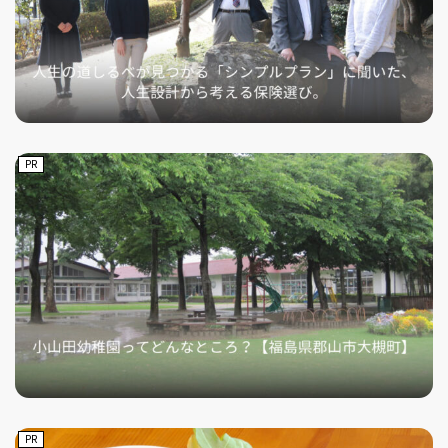
PR
PR