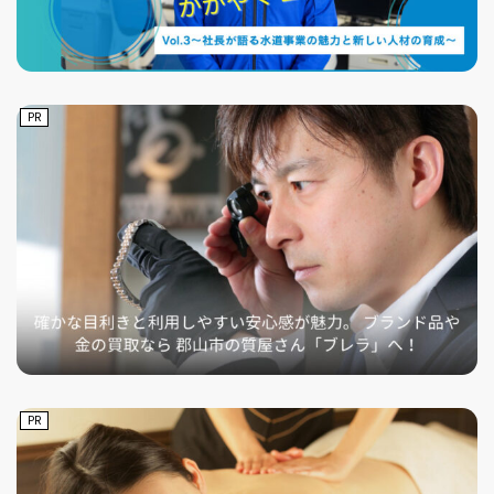
PR
PR