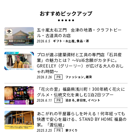
おすすめピックアップ
五十嵐太右ヱ門 会津の地酒・クラフトビー
ル・古道具のお店
ギフト・お土産, 食品・酒
2026.6.5
プロが選ぶ建築資材と工具の専門店「石井産
業」の魅力とは？ ～Vol6念願がカタチに。
GREELEY（グリーリー）が広げる大人のおし
ゃれ時間～
ファッション, 雑貨
2026.3.26
PR
「花火の里」福島県浅川町！300年続く花火に
グルメ・伝統文化を楽しむ1泊2日ツアー
泊まる, 非日常, イベント
2026.6.11
PR
あこがれの平屋暮らしを叶える！何年経っても
快適で安心を届ける、STAND BY HOME 福島の
家。「渡伝組」
家づくり
2025.3.25
PR