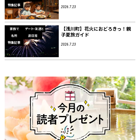
特集記事
2026.7.23
【浅川町】花火におどろきっ！親
家族で
デート・友達と
子夏旅ガイド
名所
非日常
特集記事
2026.7.23