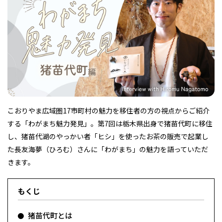
フィットネス・や
和食
温泉
鍼灸・整体・リラ
わんぱく
体験
福島ローカルグル
まつ毛サロン
名所
趣味・スキルアッ
インテリア
せたい
保育園・こども園
クゼーション
食品・酒
子どもの習い事・
生活を彩るモノ
メ
プ
塾
こおりやま広域圏17市町村の魅力を移住者の方の視点からご紹介
レジャー・スポー
非日常
イベントレポート
する「わがまち魅力発見」。第7回は栃木県出身で猪苗代町に移住
ツ施設
その他
パン
脱毛
アジア・エスニッ
温活・サウナ
歯列矯正・審美歯
テイクアウト
幼稚園
教育
ク
ライフイベント
科
し、猪苗代湖のやっかい者「ヒシ」を使ったお茶の販売で起業し
た長友海夢（ひろむ）さんに「わがまち」の魅力を語っていただ
きます。
もくじ
その他
ランチ
その他
その他
その他
猪苗代町とは