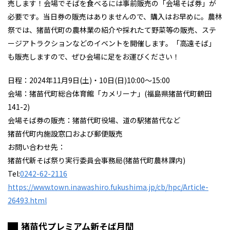
売します！会場でそばを食べるには事前販売の「会場そば券」が
必要です。当日券の販売はありませんので、購入はお早めに。農林
祭では、猪苗代町の農林業の紹介や採れたて野菜等の販売、ステ
ージアトラクションなどのイベントを開催します。「高遠そば」
も販売しますので、ぜひ会場に足をお運びください！
日程：2024年11月9日(土)・10日(日)10:00～15:00
会場：猪苗代町総合体育館「カメリーナ」(福島県猪苗代町鶴田
141-2)
会場そば券の販売：猪苗代町役場、道の駅猪苗代など
猪苗代町内施設窓口および郵便販売
お問い合わせ先：
猪苗代新そば祭り実行委員会事務局(猪苗代町農林課内)
Tel:
0242-62-2116
https://www.town.inawashiro.fukushima.jp/cb/hpc/Article-
26493.html
猪苗代プレミアム新そば月間