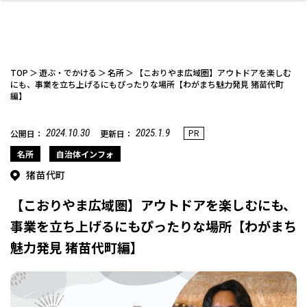
TOP
遊ぶ・でかける
名所
【こおりやま広域圏】アウトドアを楽しむ
にも、事業を立ち上げるにもぴったりな場所【わがまち魅力発見 猪苗代町
編】
ファッション
開成山公園
お仕事探し
家づくり
カフェ
美容室
ネイルサロン
お金のこと
新築体験談
スイーツ
泊まる
雑貨
ウェディング・婚
住宅イベント
かわいい
ラーメン
家族で
エステ
2024.10.30
2025.1.9
PR
公開日：
更新日：
活
名所
自治体インフォ
猪苗代町
【こおりやま広域圏】アウトドアを楽しむにも、
事業を立ち上げるにもぴったりな場所【わがまち
スポーツ・アウト
リフォーム・リノ
デート・友達と
美容アイテム
お酒
エイジングケア
ギフト・お土産
自治体インフォ
ひとりで
洋食
アウトドア
メンズ
キッズ
その他
中華
魅力発見 猪苗代町編】
ベーション
ドア
保険
病院・クリニック
ペット