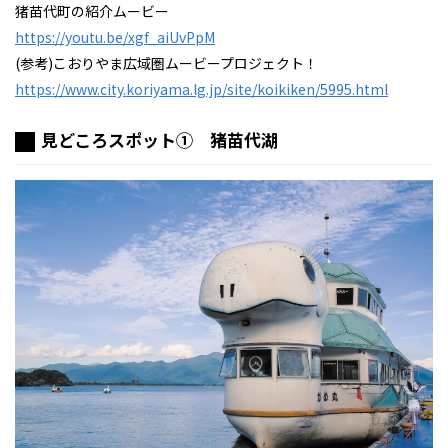
猪苗代町の紹介ムービー
https://youtu.be/xgf_aiUvPpM
(参考)こおりやま広域圏ムービープロジェクト！
https://www.city.koriyama.lg.jp/site/koikiken/5995.html
見どころスポット① 猪苗代湖