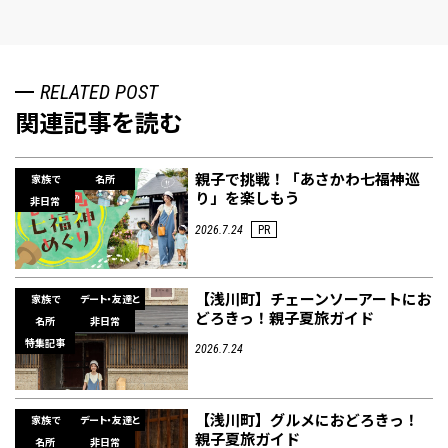
RELATED POST
関連記事を読む
親子で挑戦！「あさかわ七福神巡
家族で
名所
り」を楽しもう
非日常
2026.7.24
PR
【浅川町】チェーンソーアートにお
家族で
デート・友達と
どろきっ！親子夏旅ガイド
名所
非日常
特集記事
2026.7.24
【浅川町】グルメにおどろきっ！
家族で
デート・友達と
親子夏旅ガイド
名所
非日常