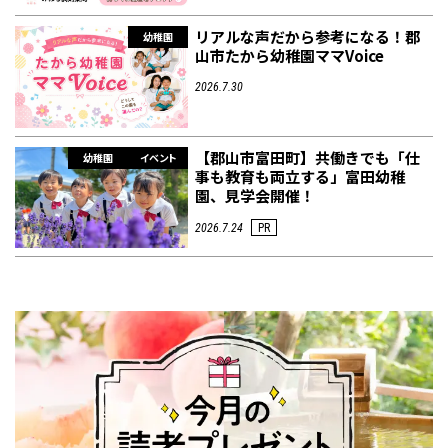
リアルな声だから参考になる！郡
幼稚園
山市たから幼稚園ママVoice
2026.7.30
【郡山市富田町】共働きでも「仕
幼稚園
イベント
事も教育も両立する」富田幼稚
園、見学会開催！
2026.7.24
PR