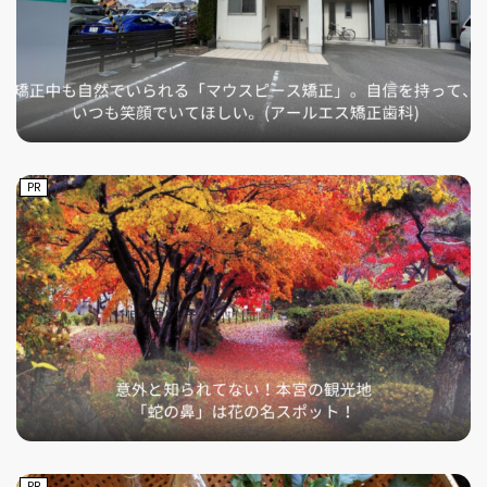
PR
PR