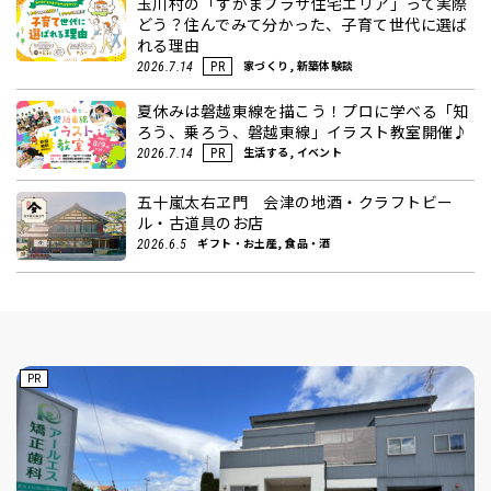
玉川村の「すがまプラザ住宅エリア」って実際
どう？住んでみて分かった、子育て世代に選ば
れる理由
家づくり, 新築体験談
2026.7.14
PR
夏休みは磐越東線を描こう！プロに学べる「知
ろう、乗ろう、磐越東線」イラスト教室開催♪
生活する, イベント
2026.7.14
PR
五十嵐太右ヱ門 会津の地酒・クラフトビー
ル・古道具のお店
ギフト・お土産, 食品・酒
2026.6.5
PR