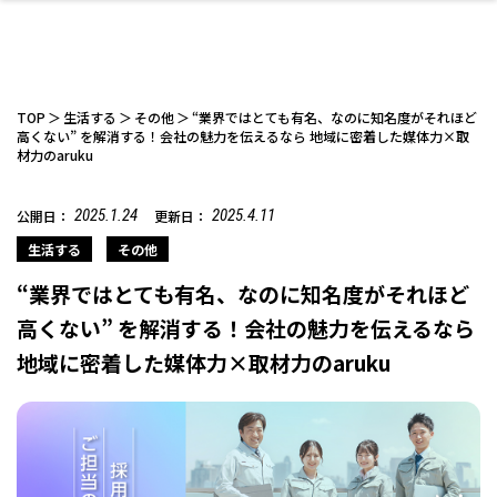
TOP
生活する
その他
“業界ではとても有名、なのに知名度がそれほど
高くない” を解消する！会社の魅力を伝えるなら 地域に密着した媒体力×取
材力のaruku
ファッション
開成山公園
お仕事探し
家づくり
カフェ
美容室
ネイルサロン
お金のこと
新築体験談
スイーツ
泊まる
雑貨
ウェディング・婚
住宅イベント
かわいい
ラーメン
家族で
エステ
2025.1.24
2025.4.11
公開日：
更新日：
活
生活する
その他
“業界ではとても有名、なのに知名度がそれほど
高くない” を解消する！会社の魅力を伝えるなら
地域に密着した媒体力×取材力のaruku
スポーツ・アウト
リフォーム・リノ
デート・友達と
美容アイテム
お酒
エイジングケア
ギフト・お土産
自治体インフォ
ひとりで
洋食
アウトドア
メンズ
キッズ
その他
中華
ベーション
ドア
保険
病院・クリニック
ペット