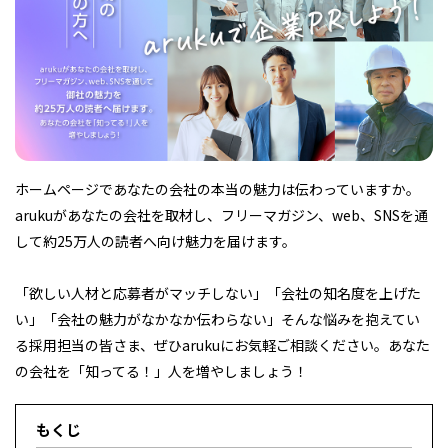
フィットネス・や
和食
温泉
鍼灸・整体・リラ
わんぱく
体験
福島ローカルグル
まつ毛サロン
名所
趣味・スキルアッ
インテリア
せたい
保育園・こども園
クゼーション
食品・酒
子どもの習い事・
生活を彩るモノ
メ
プ
塾
ホームページであなたの会社の本当の魅力は伝わっていますか。
arukuがあなたの会社を取材し、フリーマガジン、web、SNSを通
レジャー・スポー
非日常
イベントレポート
して約25万人の読者へ向け魅力を届けます。
ツ施設
その他
パン
脱毛
アジア・エスニッ
温活・サウナ
歯列矯正・審美歯
テイクアウト
幼稚園
教育
ク
ライフイベント
科
「欲しい人材と応募者がマッチしない」「会社の知名度を上げた
い」「会社の魅力がなかなか伝わらない」そんな悩みを抱えてい
る採用担当の皆さま、ぜひarukuにお気軽ご相談ください。あなた
の会社を「知ってる！」人を増やしましょう！
その他
もくじ
ランチ
その他
その他
その他