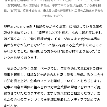
(左下)税理士法人 三部会計事務所。子育て中の女性が活躍している姿を掲
載。(右下)石井産業株式会社。東北最大級の建築資材や工具の品揃えを誇る会
社の魅力を紹介。
現在aruku moreの「福島のかがやく企業」に掲載している企業の
取材を進めていくと、“業界ではとても有名、なのに知名度はそれ
ほど高くない”、“働く環境が昔のイメージのままで会社の本当の
姿がなかなか伝わらない”という悩みを抱える企業が多くあること
がわかりました。採用担当の方からは“応募が昨年より減った”と
いう声も多くあります。
「福島のかがやく企業」ページでは、年間を通して主に6本の取材
記事を掲載し、SNSなどを組み合わせ常に読者に発信。徐々に会社
の知名度を上げ、企業のファンを醸成していくことをめざします。
記事の内容や媒体の組み合わせ方は企業様の課題に合わせてご提
案させていただきますので、まずはお気軽にご相談ください。あ
なたの会社のファンづくりを地域に密着したメディアで始めてみ
ませんか。