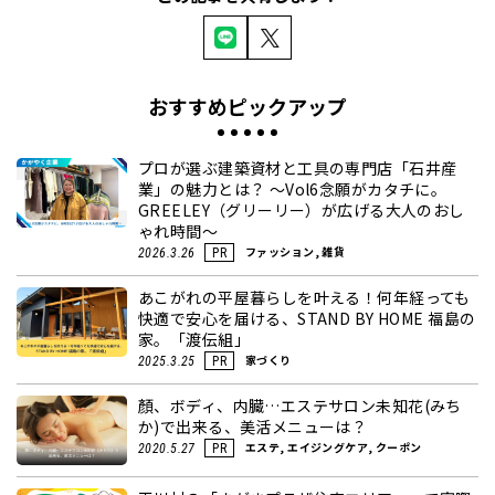
おすすめピックアップ
プロが選ぶ建築資材と工具の専門店「石井産
業」の魅力とは？ ～Vol6念願がカタチに。
GREELEY（グリーリー）が広げる大人のおし
ゃれ時間～
ファッション, 雑貨
2026.3.26
PR
あこがれの平屋暮らしを叶える！何年経っても
快適で安心を届ける、STAND BY HOME 福島の
家。「渡伝組」
家づくり
2025.3.25
PR
顏、ボディ、内臓…エステサロン未知花(みち
か)で出来る、美活メニューは？
エステ, エイジングケア, クーポン
2020.5.27
PR