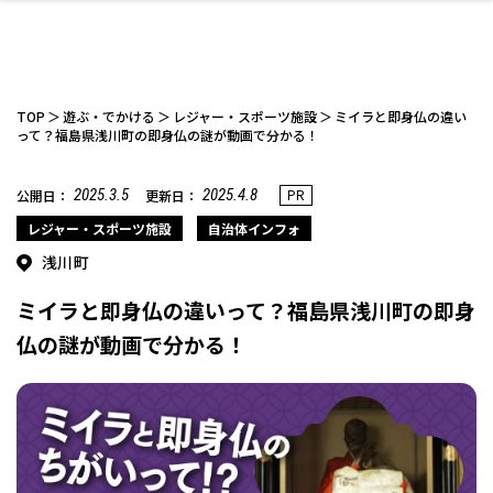
TOP
遊ぶ・でかける
レジャー・スポーツ施設
ミイラと即身仏の違い
って？福島県浅川町の即身仏の謎が動画で分かる！
2025.3.5
2025.4.8
PR
公開日：
更新日：
ファッション
開成山公園
お仕事探し
家づくり
カフェ
美容室
ネイルサロン
お金のこと
新築体験談
スイーツ
泊まる
雑貨
ウェディング・婚
住宅イベント
かわいい
ラーメン
家族で
エステ
活
レジャー・スポーツ施設
自治体インフォ
浅川町
ミイラと即身仏の違いって？福島県浅川町の即身
仏の謎が動画で分かる！
スポーツ・アウト
リフォーム・リノ
デート・友達と
美容アイテム
お酒
エイジングケア
ギフト・お土産
自治体インフォ
ひとりで
洋食
アウトドア
メンズ
キッズ
その他
中華
ベーション
ドア
保険
病院・クリニック
ペット