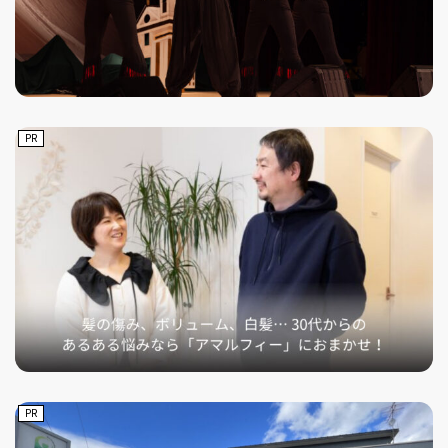
PR
PR