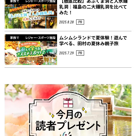
【徹底比較】あぶくま洞と入水鍾
家族で
レジャー・スポーツ施設
乳洞｜福島の二大鍾乳洞を比べて
みた！
2025.8.28
PR
ムシムシランドで夏体験！遊んで
家族で
レジャー・スポーツ施設
学べる、田村の夏休み親子旅
2025.7.29
PR