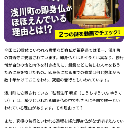
フィットネス・や
和食
温泉
鍼灸・整体・リラ
わんぱく
体験
福島ローカルグル
まつ毛サロン
名所
趣味・スキルアッ
インテリア
せたい
保育園・こども園
クゼーション
食品・酒
子どもの習い事・
生活を彩るモノ
メ
プ
塾
全国に20数体といわれる貴重な即身仏が福島県では唯一、浅川町
の貫秀寺に安置されています。即身仏とはミイラとは異なり、修行
僧が自分の命と肉体を引き換えに、飢餓などに苦しむ人々を救う
レジャー・スポー
非日常
イベントレポート
ツ施設
その他
パン
脱毛
アジア・エスニッ
温活・サウナ
歯列矯正・審美歯
テイクアウト
ために身を捧げたもの。即身仏になるまでの修業は何と数年から
幼稚園
教育
ク
ライフイベント
科
数十年かけておこなわれ、究極の苦行ともいわれています。
浅川町に安置されている「弘智法印 宥貞（こうちほういん ゆうて
い）」は、希少といわれる即身仏の中でもさらに全国で唯一とい
われている理由があります。その理由って？
その他
また、究極の苦行といわれる過程を経た即身仏がなぜほほえんでい
ランチ
その他
その他
その他