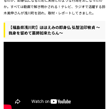
るのか、即身仏になるために実際どのような行為をおこなったの
か。すべては動画で解き明かされる！テレビ、ラジオで活躍する鈴
木美伸さんが浅川町を訪れ、取材・レポートしてきました。
【福島県浅川町】ほほえみの即身仏 弘智法印宥貞 ～
我身を留めて薬師如来たらん～