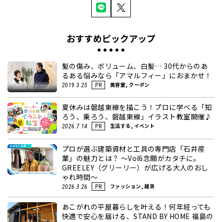
おすすめピックアップ
髪の傷み、ボリューム、白髪… 30代からのあ
るある悩みなら「アマルフィー」におまかせ！
美容室, クーポン
2019.3.25
PR
夏休みは磐越東線を描こう！プロに学べる「知
ろう、乗ろう、磐越東線」イラスト教室開催♪
生活する, イベント
2026.7.14
PR
プロが選ぶ建築資材と工具の専門店「石井産
業」の魅力とは？ ～Vol6念願がカタチに。
GREELEY（グリーリー）が広げる大人のおし
ゃれ時間～
ファッション, 雑貨
2026.3.26
PR
あこがれの平屋暮らしを叶える！何年経っても
快適で安心を届ける、STAND BY HOME 福島の