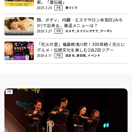
家。「渡伝組」
家づくり
2025.3.25
PR
顏、ボディ、内臓…エステサロン未知花(みち
か)で出来る、美活メニューは？
エステ, エイジングケア, クーポン
2020.5.27
PR
「花火の里」福島県浅川町！300年続く花火に
グルメ・伝統文化を楽しむ1泊2日ツアー
泊まる, 非日常, イベント
2026.6.11
PR
PR