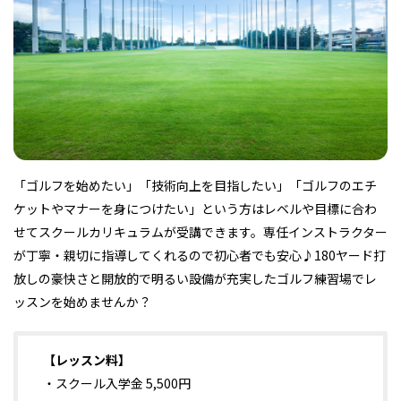
フィットネス・や
和食
温泉
鍼灸・整体・リラ
わんぱく
体験
福島ローカルグル
まつ毛サロン
名所
趣味・スキルアッ
インテリア
せたい
保育園・こども園
クゼーション
食品・酒
子どもの習い事・
生活を彩るモノ
メ
プ
塾
「ゴルフを始めたい」「技術向上を目指したい」「ゴルフのエチ
ケットやマナーを身につけたい」という方はレベルや目標に合わ
レジャー・スポー
非日常
イベントレポート
ツ施設
その他
パン
脱毛
アジア・エスニッ
温活・サウナ
歯列矯正・審美歯
テイクアウト
せてスクールカリキュラムが受講できます。専任インストラクター
幼稚園
教育
ク
ライフイベント
科
が丁寧・親切に指導してくれるので初心者でも安心♪180ヤード打
放しの豪快さと開放的で明るい設備が充実したゴルフ練習場でレ
ッスンを始めませんか？
【レッスン料】
その他
・スクール入学金 5,500円
ランチ
その他
その他
その他