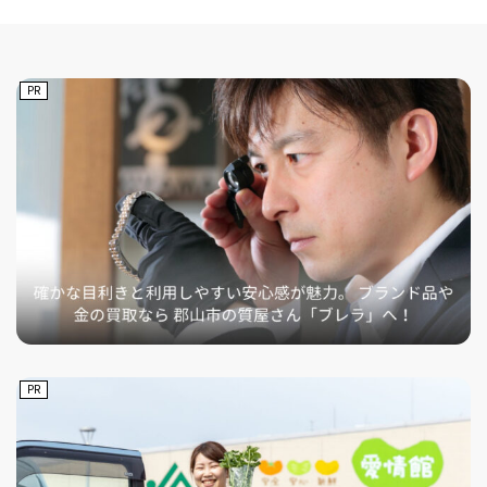
PR
PR