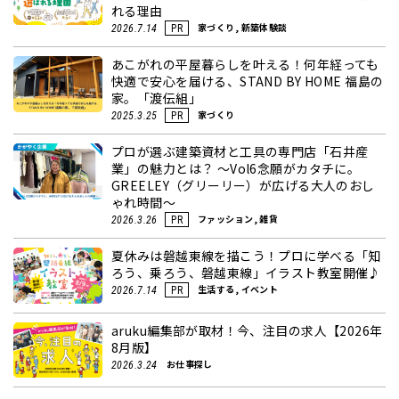
れる理由
家づくり, 新築体験談
2026.7.14
PR
あこがれの平屋暮らしを叶える！何年経っても
快適で安心を届ける、STAND BY HOME 福島の
家。「渡伝組」
家づくり
2025.3.25
PR
プロが選ぶ建築資材と工具の専門店「石井産
業」の魅力とは？ ～Vol6念願がカタチに。
GREELEY（グリーリー）が広げる大人のおし
ゃれ時間～
ファッション, 雑貨
2026.3.26
PR
夏休みは磐越東線を描こう！プロに学べる「知
ろう、乗ろう、磐越東線」イラスト教室開催♪
生活する, イベント
2026.7.14
PR
aruku編集部が取材！今、注目の求人【2026年
8月版】
お仕事探し
2026.3.24