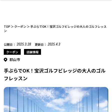
TOP
クーポン
手ぶらでOK！宝沢ゴルフビレッジの大人のゴルフレッス
ン
2025.3.28
2025.4.3
公開日：
更新日：
ファッション
開成山公園
お仕事探し
家づくり
カフェ
美容室
ネイルサロン
お金のこと
新築体験談
スイーツ
泊まる
雑貨
ウェディング・婚
住宅イベント
かわいい
ラーメン
家族で
エステ
活
クーポン
店舗情報
郡山市
手ぶらでOK！宝沢ゴルフビレッジの大人のゴル
フレッスン
スポーツ・アウト
リフォーム・リノ
デート・友達と
美容アイテム
お酒
エイジングケア
ギフト・お土産
自治体インフォ
ひとりで
洋食
アウトドア
メンズ
キッズ
その他
中華
ベーション
ドア
保険
病院・クリニック
ペット