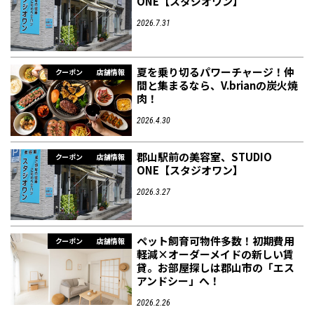
ONE【スタジオワン】
2026.7.31
夏を乗り切るパワーチャージ！仲
クーポン
店舗情報
間と集まるなら、V.brianの炭火焼
肉！
2026.4.30
郡山駅前の美容室、STUDIO
クーポン
店舗情報
ONE【スタジオワン】
2026.3.27
ペット飼育可物件多数！初期費用
クーポン
店舗情報
軽減×オーダーメイドの新しい賃
貸。お部屋探しは郡山市の「エス
アンドシー」へ！
2026.2.26