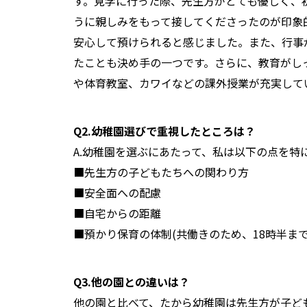
す。見学に行った際、先生方がとても優しく、
うに親しみをもって接してくださったのが印象
安心して預けられると感じました。また、行事
たことも決め手の一つです。さらに、教育がしっ
や体育教室、カワイなどの課外授業が充実して
Q2.幼稚園選びで重視したところは？
A.幼稚園を選ぶにあたって、私は以下の点を特
■先生方の子どもたちへの関わり方
■安全面への配慮
■自宅からの距離
■預かり保育の体制(共働きのため、18時半ま
Q3.他の園との違いは？
他の園と比べて、たから幼稚園は先生方が子ど