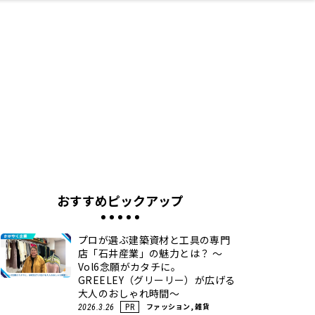
ネス・や
キルアッ
テリア
食
泉
鍼灸・整体・リラ
保育園・こども園
わんぱく
食品・酒
体験
福島ローカルグル
子どもの習い事・
生活を彩るモノ
まつ毛サロン
名所
たい
プ
クゼーション
メ
塾
おすすめピックアップ
プロが選ぶ建築資材と工具の専門
店「石井産業」の魅力とは？ ～
Vol6念願がカタチに。
GREELEY（グリーリー）が広げる
大人のおしゃれ時間～
ファッション, 雑貨
2026.3.26
PR