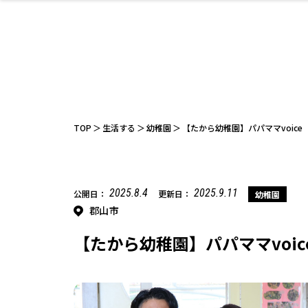
ファッション
開成山公園
お仕事探し
家づくり
カフェ
美容室
ネイルサロン
お金のこと
新築体験談
スイーツ
泊まる
雑貨
ウェディング
住宅イベン
かわいい
ラーメン
家族で
エステ
活
TOP
生活する
幼稚園
【たから幼稚園】パパママvoice
2025.8.4
2025.9.11
公開日：
更新日：
幼稚園
郡山市
レジャー・スポー
非日常
イベントレポ
ツ施設
その他
幼稚園
パン
脱毛
アジア・エスニッ
温活・サウナ
教育
歯列矯正・審
ライフイベ
テイクアウ
ク
科
【たから幼稚園】パパママvoic