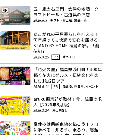
五十嵐太右ヱ門 会津の地酒・ク
ラフトビール・古道具のお店
ギフト・お土産, 食品・酒
2026.6.5
あこがれの平屋暮らしを叶える！
何年経っても快適で安心を届ける、
STAND BY HOME 福島の家。「渡
伝組」
家づくり
2025.3.25
PR
「花火の里」福島県浅川町！300年
続く花火にグルメ・伝統文化を楽
しむ1泊2日ツアー
泊まる, 非日常, イベント
2026.6.11
PR
aruku編集部が取材！今、注目の求
人【2026年8月版】
お仕事探し
2026.3.24
夏休みは磐越東線を描こう！プロ
に学べる「知ろう、乗ろう、磐越