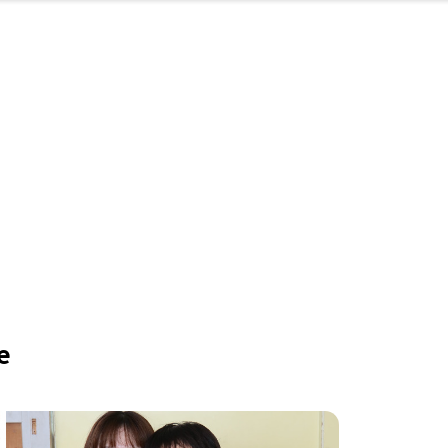
・婚
ト
スポーツ・アウト
リフォーム・リノ
デート・友達と
美容アイテム
お酒
保険
病院・クリニック
エイジングケア
ギフト・お土産
自治体インフォ
ひとりで
洋食
アウトドア
メンズ
キッズ
ペット
その他
中華
フィット
趣味・ス
イン
和
温
ベーション
ドア
せ
ート
その他
美歯
ント
ト
ランチ
その他
その他
その他
e