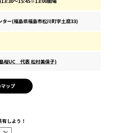
13:30～15:45※13:00開場
ター(福島県福島市松川町字土腐33)
4(福島桜UC 代表 松村美保子)
leマップ
共有しよう！