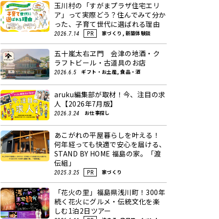
玉川村の「すがまプラザ住宅エリ
ア」って実際どう？住んでみて分か
った、子育て世代に選ばれる理由
家づくり, 新築体験談
2026.7.14
PR
五十嵐太右ヱ門 会津の地酒・ク
ラフトビール・古道具のお店
ギフト・お土産, 食品・酒
2026.6.5
aruku編集部が取材！今、注目の求
人【2026年7月版】
お仕事探し
2026.3.24
あこがれの平屋暮らしを叶える！
何年経っても快適で安心を届ける、
STAND BY HOME 福島の家。「渡
伝組」
家づくり
2025.3.25
PR
「花火の里」福島県浅川町！300年
続く花火にグルメ・伝統文化を楽
しむ1泊2日ツアー