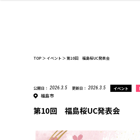
ファッション
開成山公園
お仕事探し
家づくり
カフェ
美容室
ネイルサロン
お金のこと
新築体験談
スイーツ
泊まる
雑貨
ウェディング
住宅イベン
かわいい
ラーメン
家族で
エステ
活
TOP
イベント
第10回 福島桜UC発表会
2026.3.5
2026.3.5
公開日：
更新日：
イベント
福島市
レジャー・スポー
非日常
イベントレポ
ツ施設
その他
幼稚園
パン
脱毛
アジア・エスニッ
温活・サウナ
教育
歯列矯正・審
ライフイベ
テイクアウ
ク
科
第10回 福島桜UC発表会