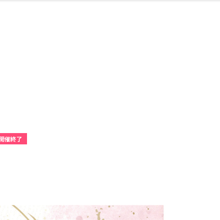
・婚
ト
スポーツ・アウト
リフォーム・リノ
デート・友達と
美容アイテム
お酒
保険
病院・クリニック
エイジングケア
ギフト・お土産
自治体インフォ
ひとりで
洋食
アウトドア
メンズ
キッズ
ペット
その他
中華
フィット
趣味・ス
イン
和
温
ベーション
ドア
せ
開催終了
ート
その他
美歯
ント
ト
ランチ
その他
その他
その他