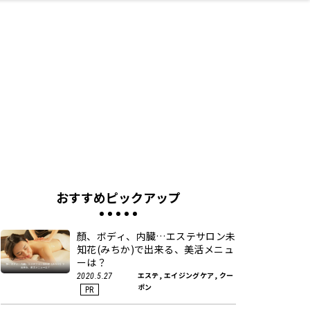
ネス・や
キルアッ
テリア
食
泉
鍼灸・整体・リラ
保育園・こども園
わんぱく
食品・酒
体験
福島ローカルグル
子どもの習い事・
生活を彩るモノ
まつ毛サロン
名所
たい
プ
クゼーション
メ
塾
おすすめピックアップ
顏、ボディ、内臓…エステサロン未
知花(みちか)で出来る、美活メニュ
ーは？
エステ, エイジングケア, クー
2020.5.27
ポン
PR