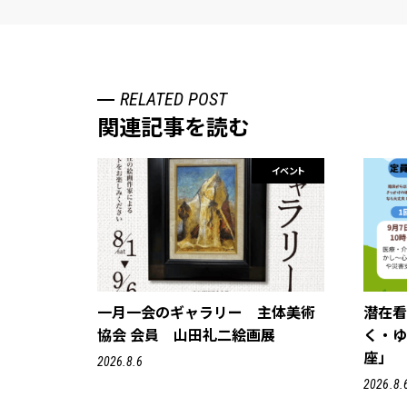
RELATED POST
関連記事を読む
イベント
一月一会のギャラリー 主体美術
潜在
協会 会員 山田礼二絵画展
く・
座」
2026.8.6
2026.8.