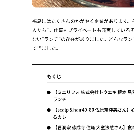
福島にはたくさんのかがやく企業があります。
人たち”。仕事もプライベートも充実している
ない”ランチ”の存在がありました。どんなラ
てきました。
もくじ
【ミニリフォ 株式会社トウエキ 根本 
ランチ
【scalp＆hair40-80 佐原奈津
るカレー
【曹洞宗 徳成寺 住職 大童法慧さん】