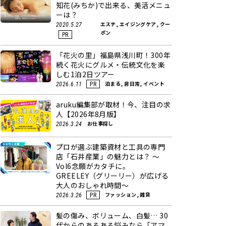
知花(みちか)で出来る、美活メニュ
ーは？
エステ, エイジングケア, クー
2020.5.27
ポン
PR
「花火の里」福島県浅川町！300年
続く花火にグルメ・伝統文化を楽
しむ1泊2日ツアー
泊まる, 非日常, イベント
2026.6.11
PR
aruku編集部が取材！今、注目の求
人【2026年8月版】
お仕事探し
2026.3.24
プロが選ぶ建築資材と工具の専門
店「石井産業」の魅力とは？ ～
Vol6念願がカタチに。
GREELEY（グリーリー）が広げる
大人のおしゃれ時間～
ファッション, 雑貨
2026.3.26
PR
髪の傷み、ボリューム、白髪… 30
代からのあるある悩みなら「アマ