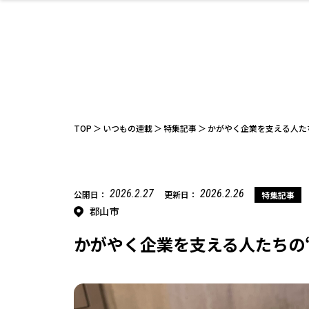
ファッション
開成山公園
お仕事探し
家づくり
カフェ
美容室
ネイルサロン
お金のこと
新築体験談
スイーツ
泊まる
雑貨
ウェディング
住宅イベン
かわいい
ラーメン
家族で
エステ
活
TOP
いつもの連載
特集記事
かがやく企業を支える人たちの
2026.2.27
2026.2.26
公開日：
更新日：
特集記事
郡山市
レジャー・スポー
非日常
イベントレポ
ツ施設
その他
幼稚園
パン
脱毛
アジア・エスニッ
温活・サウナ
教育
歯列矯正・審
ライフイベ
テイクアウ
ク
科
かがやく企業を支える人たちの“か