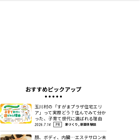
ネス・や
キルアッ
テリア
食
泉
鍼灸・整体・リラ
保育園・こども園
わんぱく
食品・酒
体験
福島ローカルグル
子どもの習い事・
生活を彩るモノ
まつ毛サロン
名所
たい
プ
クゼーション
メ
塾
おすすめピックアップ
玉川村の「すがまプラザ住宅エリ
ア」って実際どう？住んでみて分か
った、子育て世代に選ばれる理由
家づくり, 新築体験談
2026.7.14
PR
顏、ボディ、内臓…エステサロン未