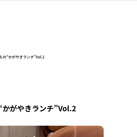
・婚
ト
スポーツ・アウト
リフォーム・リノ
デート・友達と
美容アイテム
お酒
保険
病院・クリニック
エイジングケア
ギフト・お土産
自治体インフォ
ひとりで
洋食
アウトドア
メンズ
キッズ
ペット
その他
中華
フィット
趣味・ス
イン
和
温
ベーション
ドア
せ
“かがやきランチ”Vol.2
ート
その他
美歯
ント
ト
ランチ
その他
その他
その他
がやきランチ”Vol.2