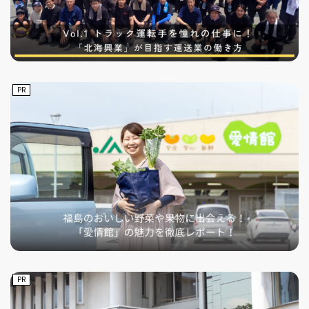
PR
PR