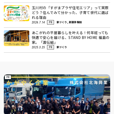
玉川村の「すがまプラザ住宅エリア」って実際
どう？住んでみて分かった、子育て世代に選ば
れる理由
家づくり, 新築体験談
2026.7.14
PR
あこがれの平屋暮らしを叶える！何年経っても
快適で安心を届ける、STAND BY HOME 福島の
家。「渡伝組」
家づくり
2025.3.25
PR
PR