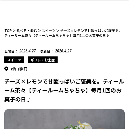
TOP
食べる・飲む
スイーツ
チーズ×レモンで甘酸っぱいご褒美を。
ティールーム茶々【ティールームちゃちゃ】毎月1回のお菓子の日♪
2026.4.27
2026.4.27
公開日：
更新日：
ファッション
開成山公園
お仕事探し
家づくり
カフェ
美容室
ネイルサロン
お金のこと
新築体験談
スイーツ
泊まる
雑貨
ウェディング・婚
住宅イベント
かわいい
ラーメン
家族で
エステ
活
スイーツ
ギフト・お土産
郡山駅前
チーズ×レモンで甘酸っぱいご褒美を。ティール
ーム茶々【ティールームちゃちゃ】毎月1回のお
菓子の日♪
スポーツ・アウト
リフォーム・リノ
デート・友達と
美容アイテム
お酒
エイジングケア
ギフト・お土産
自治体インフォ
ひとりで
洋食
アウトドア
メンズ
キッズ
その他
中華
ベーション
ドア
保険
病院・クリニック
ペット