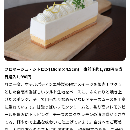
フィットネス・や
和食
温泉
鍼灸・整体・リラ
わんぱく
体験
福島ローカルグル
まつ毛サロン
名所
趣味・スキルアッ
インテリア
せたい
保育園・こども園
クゼーション
食品・酒
子どもの習い事・
生活を彩るモノ
メ
プ
塾
フロマージュ・シトロン
(18cm×4.5cm) 事前予約1,782円※当
レジャー・スポー
非日常
イベントレポート
ツ施設
その他
パン
脱毛
アジア・エスニッ
温活・サウナ
歯列矯正・審美歯
テイクアウト
日購入1,998円
幼稚園
教育
ク
ライフイベント
科
月に一度、ホテルパティシエ特製の限定スイーツを販売！サクッ
とした食感の香ばしいタルト生地をベースに、ふんわりと焼き上
げたスポンジ、そして口当たりなめらかなレアチーズムースを丁寧
に重ねています。甘酸っぱいレモンクリームと、香り高いレモンピ
ールを贅沢にトッピング。チーズのコクをレモンの清涼感が引き立
その他
てる、軽やかで上品な味わいに仕上げています。自分へのご褒美
ランチ
その他
その他
その他
や、大切な方へのギフトにもおすすめ。50個限定のため、ご予約