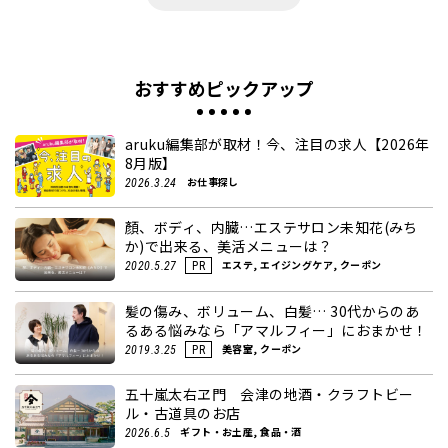
おすすめピックアップ
aruku編集部が取材！今、注目の求人【2026年
8月版】
お仕事探し
2026.3.24
顏、ボディ、内臓…エステサロン未知花(みち
か)で出来る、美活メニューは？
エステ, エイジングケア, クーポン
2020.5.27
PR
髪の傷み、ボリューム、白髪… 30代からのあ
るある悩みなら「アマルフィー」におまかせ！
美容室, クーポン
2019.3.25
PR
五十嵐太右ヱ門 会津の地酒・クラフトビー
ル・古道具のお店
ギフト・お土産, 食品・酒
2026.6.5