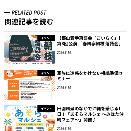
RELATED POST
関連記事を読む
【郡山若手落語会「こいらく」】
イベント
第8回公演 「春風亭朝枝 落語会」
2026.8.10
家族に迷惑をかけない相続準備セ
イベント
ミナー
2026.8.10
田園風景のなかで沖縄を感じる1
イベント
日！「あそらマルシェ ～みほた沖
縄フェア～」開催♪
2026.8.10