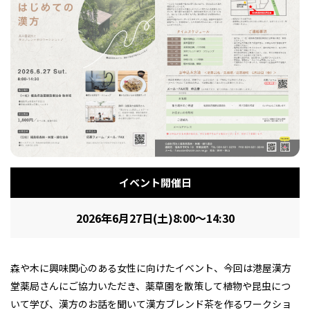
フィットネス・や
和食
温泉
鍼灸・整体・リラ
わんぱく
体験
福島ローカルグル
まつ毛サロン
名所
趣味・スキルアッ
インテリア
せたい
保育園・こども園
クゼーション
食品・酒
子どもの習い事・
生活を彩るモノ
メ
プ
塾
レジャー・スポー
非日常
イベントレポート
ツ施設
その他
パン
脱毛
アジア・エスニッ
温活・サウナ
歯列矯正・審美歯
テイクアウト
イベント開催日
幼稚園
教育
ク
ライフイベント
科
2026年6月27日(土)8:00～14:30
森や木に興味関心のある女性に向けたイベント、今回は港屋漢方
堂薬局さんにご協力いただき、薬草園を散策して植物や昆虫につ
その他
ランチ
その他
その他
その他
いて学び、漢方のお話を聞いて漢方ブレンド茶を作るワークショ