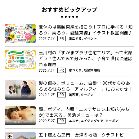
おすすめピックアップ
夏休みは磐越東線を描こう！プロに学べる「知
ろう、乗ろう、磐越東線」イラスト教室開催♪
生活する, イベント
2026.7.14
PR
玉川村の「すがまプラザ住宅エリア」って実際
どう？住んでみて分かった、子育て世代に選ば
れる理由
家づくり, 新築体験談
2026.7.14
PR
髪の傷み、ボリューム、白髪… 30代からのあ
るある悩みなら「アマルフィー」におまかせ！
美容室, クーポン
2019.3.25
PR
顏、ボディ、内臓…エステサロン未知花(みち
か)で出来る、美活メニューは？
エステ, エイジングケア, クーポン
2020.5.27
PR
五十嵐太右ヱ門 会津の地酒・クラフトビー