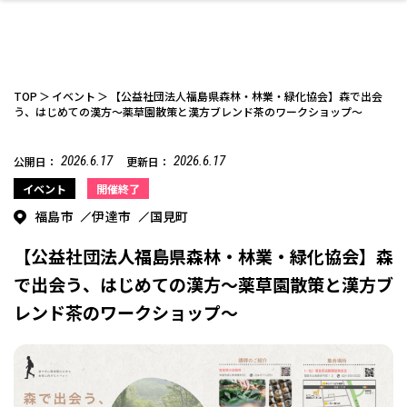
TOP
イベント
【公益社団法人福島県森林・林業・緑化協会】森で出会
う、はじめての漢方～薬草園散策と漢方ブレンド茶のワークショップ～
2026.6.17
2026.6.17
公開日：
更新日：
ファッション
開成山公園
お仕事探し
家づくり
カフェ
美容室
ネイルサロン
お金のこと
新築体験談
スイーツ
泊まる
雑貨
ウェディング・婚
住宅イベント
かわいい
ラーメン
家族で
エステ
活
イベント
開催終了
福島市
伊達市
国見町
【公益社団法人福島県森林・林業・緑化協会】森
で出会う、はじめての漢方～薬草園散策と漢方ブ
レンド茶のワークショップ～
スポーツ・アウト
リフォーム・リノ
デート・友達と
美容アイテム
お酒
エイジングケア
ギフト・お土産
自治体インフォ
ひとりで
洋食
アウトドア
メンズ
キッズ
その他
中華
ベーション
ドア
保険
病院・クリニック
ペット