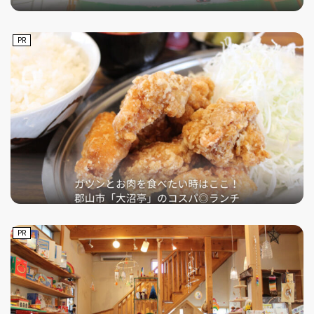
PR
PR