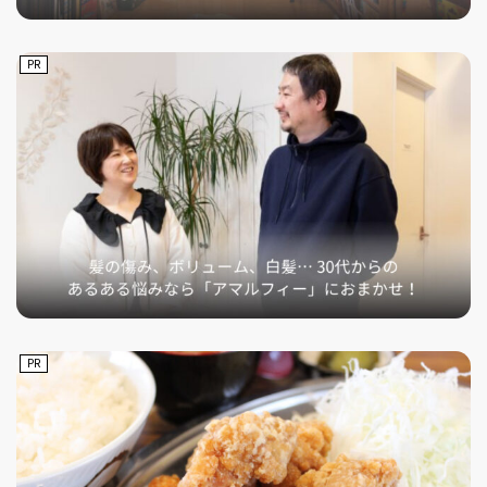
PR
PR