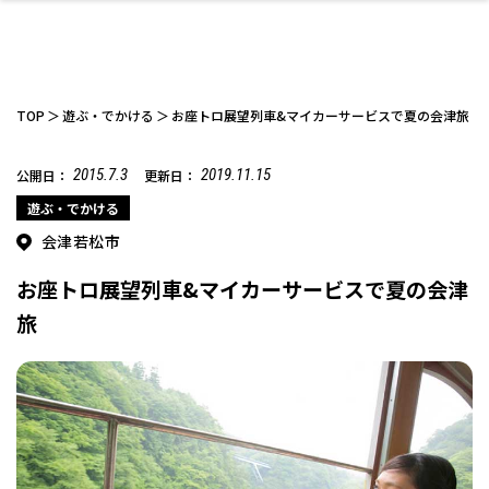
TOP
遊ぶ・でかける
お座トロ展望列車&マイカーサービスで夏の会津旅
2015.7.3
2019.11.15
公開日：
更新日：
ファッション
開成山公園
お仕事探し
家づくり
カフェ
美容室
ネイルサロン
お金のこと
新築体験談
スイーツ
泊まる
雑貨
ウェディング・婚
住宅イベント
かわいい
ラーメン
家族で
エステ
遊ぶ・でかける
活
会津若松市
お座トロ展望列車&マイカーサービスで夏の会津
旅
スポーツ・アウト
リフォーム・リノ
デート・友達と
美容アイテム
お酒
エイジングケア
ギフト・お土産
自治体インフォ
ひとりで
洋食
アウトドア
メンズ
キッズ
その他
中華
ベーション
ドア
保険
病院・クリニック
ペット