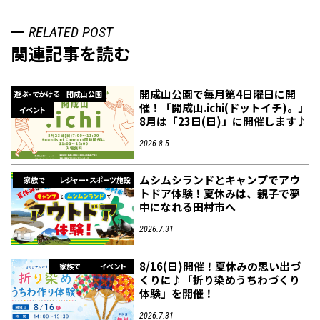
RELATED POST
関連記事を読む
開成山公園で毎月第4日曜日に開
遊ぶ・でかける
開成山公園
催！「開成山.ichi(ドットイチ)。」
イベント
8月は「23日(日)」に開催します♪
2026.8.5
ムシムシランドとキャンプでアウ
家族で
レジャー・スポーツ施設
トドア体験！夏休みは、親子で夢
中になれる田村市へ
2026.7.31
8/16(日)開催！夏休みの思い出づ
家族で
イベント
くりに♪「折り染めうちわづくり
体験」を開催！
2026.7.31