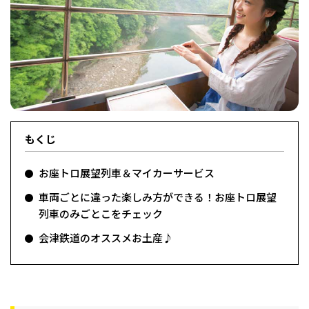
フィットネス・や
和食
温泉
鍼灸・整体・リラ
わんぱく
体験
福島ローカルグル
まつ毛サロン
名所
趣味・スキルアッ
インテリア
せたい
保育園・こども園
クゼーション
食品・酒
子どもの習い事・
生活を彩るモノ
メ
プ
塾
もくじ
レジャー・スポー
非日常
イベントレポート
お座トロ展望列車＆マイカーサービス
ツ施設
その他
パン
脱毛
アジア・エスニッ
温活・サウナ
歯列矯正・審美歯
テイクアウト
幼稚園
教育
ク
ライフイベント
科
車両ごとに違った楽しみ方ができる！お座トロ展望
列車のみごとこをチェック
会津鉄道のオススメお土産♪
その他
ランチ
その他
その他
その他