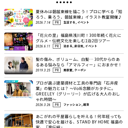
夏休みは磐越東線を描こう！プロに学べる「知
ろう、乗ろう、磐越東線」イラスト教室開催♪
生活する, イベント
2026.7.14
PR
「花火の里」福島県浅川町！300年続く花火に
グルメ・伝統文化を楽しむ1泊2日ツアー
泊まる, 非日常, イベント
2026.6.11
PR
髪の傷み、ボリューム、白髪… 30代からのあ
るある悩みなら「アマルフィー」におまかせ！
美容室, クーポン
2019.3.25
PR
プロが選ぶ建築資材と工具の専門店「石井産
業」の魅力とは？ ～Vol6念願がカタチに。
GREELEY（グリーリー）が広げる大人のおし
ゃれ時間～
ファッション, 雑貨
2026.3.26
PR
あこがれの平屋暮らしを叶える！何年経っても
快適で安心を届ける、STAND BY HOME 福島の
家。「渡伝組」