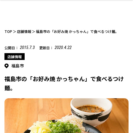
TOP
店舗情報
福島市の「お好み焼 かっちゃん」で食べるつけ麺。
2015.7.3
2020.4.22
公開日：
更新日：
ファッション
開成山公園
お仕事探し
家づくり
カフェ
美容室
ネイルサロン
お金のこと
新築体験談
スイーツ
泊まる
雑貨
ウェディング・婚
住宅イベント
かわいい
ラーメン
家族で
エステ
店舗情報
活
福島市
福島市の「お好み焼 かっちゃん」で食べるつけ
麺。
スポーツ・アウト
リフォーム・リノ
デート・友達と
美容アイテム
お酒
エイジングケア
ギフト・お土産
自治体インフォ
ひとりで
洋食
アウトドア
メンズ
キッズ
その他
中華
ベーション
ドア
保険
病院・クリニック
ペット