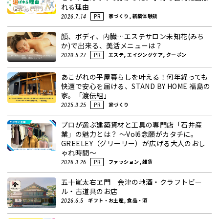
れる理由
家づくり, 新築体験談
2026.7.14
PR
顏、ボディ、内臓…エステサロン未知花(みち
か)で出来る、美活メニューは？
エステ, エイジングケア, クーポン
2020.5.27
PR
あこがれの平屋暮らしを叶える！何年経っても
快適で安心を届ける、STAND BY HOME 福島の
家。「渡伝組」
家づくり
2025.3.25
PR
プロが選ぶ建築資材と工具の専門店「石井産
業」の魅力とは？ ～Vol6念願がカタチに。
GREELEY（グリーリー）が広げる大人のおし
ゃれ時間～
ファッション, 雑貨
2026.3.26
PR
五十嵐太右ヱ門 会津の地酒・クラフトビー
ル・古道具のお店
ギフト・お土産, 食品・酒
2026.6.5