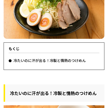
フィットネス・や
和食
温泉
鍼灸・整体・リラ
わんぱく
体験
福島ローカルグル
まつ毛サロン
名所
趣味・スキルアッ
インテリア
せたい
保育園・こども園
クゼーション
食品・酒
子どもの習い事・
生活を彩るモノ
メ
プ
塾
もくじ
レジャー・スポー
非日常
イベントレポート
冷たいのに汗が出る！冷製と情熱のつけめん
ツ施設
その他
パン
脱毛
アジア・エスニッ
温活・サウナ
歯列矯正・審美歯
テイクアウト
幼稚園
教育
ク
ライフイベント
科
冷たいのに汗が出る！冷製と情熱のつけめん
その他
ランチ
その他
その他
その他