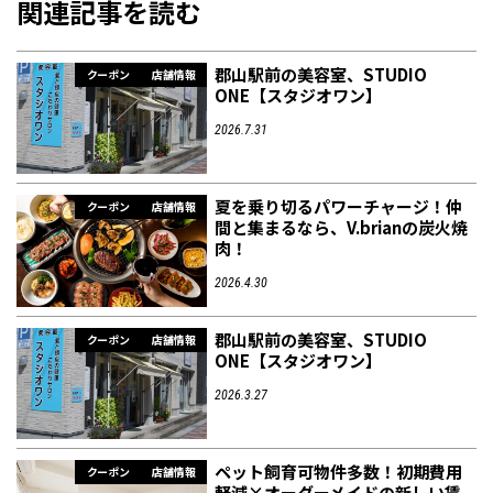
関連記事を読む
郡山駅前の美容室、STUDIO
クーポン
店舗情報
ONE【スタジオワン】
2026.7.31
夏を乗り切るパワーチャージ！仲
クーポン
店舗情報
間と集まるなら、V.brianの炭火焼
肉！
2026.4.30
郡山駅前の美容室、STUDIO
クーポン
店舗情報
ONE【スタジオワン】
2026.3.27
ペット飼育可物件多数！初期費用
クーポン
店舗情報
軽減×オーダーメイドの新しい賃