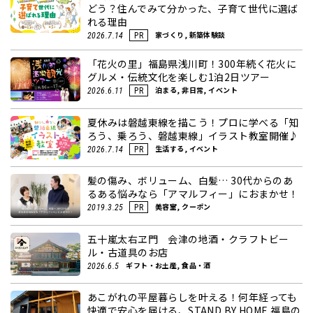
どう？住んでみて分かった、子育て世代に選ば
れる理由
家づくり, 新築体験談
2026.7.14
PR
「花火の里」福島県浅川町！300年続く花火に
グルメ・伝統文化を楽しむ1泊2日ツアー
泊まる, 非日常, イベント
2026.6.11
PR
夏休みは磐越東線を描こう！プロに学べる「知
ろう、乗ろう、磐越東線」イラスト教室開催♪
生活する, イベント
2026.7.14
PR
髪の傷み、ボリューム、白髪… 30代からのあ
るある悩みなら「アマルフィー」におまかせ！
美容室, クーポン
2019.3.25
PR
五十嵐太右ヱ門 会津の地酒・クラフトビー
ル・古道具のお店
ギフト・お土産, 食品・酒
2026.6.5
あこがれの平屋暮らしを叶える！何年経っても
快適で安心を届ける、STAND BY HOME 福島の