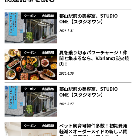
郡山駅前の美容室、STUDIO
クーポン
店舗情報
ONE【スタジオワン】
2026.7.31
夏を乗り切るパワーチャージ！仲
クーポン
店舗情報
間と集まるなら、V.brianの炭火焼
肉！
2026.4.30
郡山駅前の美容室、STUDIO
クーポン
店舗情報
ONE【スタジオワン】
2026.3.27
ペット飼育可物件多数！初期費用
クーポン
店舗情報
軽減×オーダーメイドの新しい賃