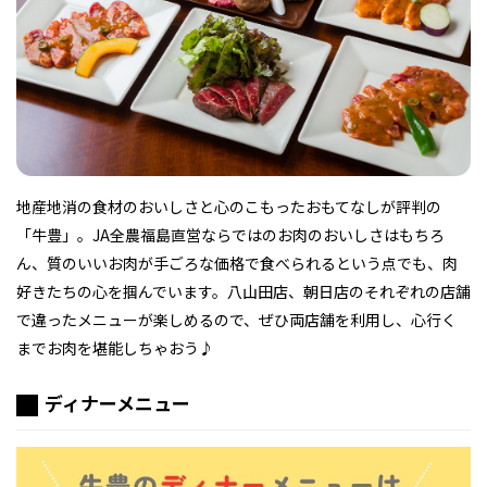
フィットネス・や
和食
温泉
鍼灸・整体・リラ
わんぱく
体験
福島ローカルグル
まつ毛サロン
名所
趣味・スキルアッ
インテリア
せたい
保育園・こども園
クゼーション
食品・酒
子どもの習い事・
生活を彩るモノ
メ
プ
塾
地産地消の食材のおいしさと心のこもったおもてなしが評判の
「牛豊」。JA全農福島直営ならではのお肉のおいしさはもちろ
レジャー・スポー
非日常
イベントレポート
ん、質のいいお肉が手ごろな価格で食べられるという点でも、肉
ツ施設
その他
パン
脱毛
アジア・エスニッ
温活・サウナ
歯列矯正・審美歯
テイクアウト
幼稚園
教育
ク
ライフイベント
科
好きたちの心を掴んでいます。八山田店、朝日店のそれぞれの店舗
で違ったメニューが楽しめるので、ぜひ両店舗を利用し、心行く
までお肉を堪能しちゃおう♪
ディナーメニュー
その他
ランチ
その他
その他
その他