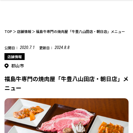
TOP
店舗情報
福島牛専門の焼肉屋「牛豊八山田店・朝日店」メニュー
2020.7.1
2024.8.8
公開日：
更新日：
ファッション
開成山公園
お仕事探し
家づくり
カフェ
美容室
ネイルサロン
お金のこと
新築体験談
スイーツ
泊まる
雑貨
ウェディング・婚
住宅イベント
かわいい
ラーメン
家族で
エステ
店舗情報
活
郡山市
福島牛専門の焼肉屋「牛豊八山田店・朝日店」メ
ニュー
スポーツ・アウト
リフォーム・リノ
デート・友達と
美容アイテム
お酒
エイジングケア
ギフト・お土産
自治体インフォ
ひとりで
洋食
アウトドア
メンズ
キッズ
その他
中華
ベーション
ドア
保険
病院・クリニック
ペット