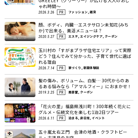
GREELEY（グリーリー）が広げる大人のおし
ゃれ時間～
ファッション, 雑貨
2026.3.26
PR
顏、ボディ、内臓…エステサロン未知花(みち
か)で出来る、美活メニューは？
エステ, エイジングケア, クーポン
2020.5.27
PR
玉川村の「すがまプラザ住宅エリア」って実際
どう？住んでみて分かった、子育て世代に選ば
れる理由
家づくり, 新築体験談
2026.7.14
PR
髪の傷み、ボリューム、白髪… 30代からのあ
るある悩みなら「アマルフィー」におまかせ！
美容室, クーポン
2019.3.25
PR
「花火の里」福島県浅川町！300年続く花火に
グルメ・伝統文化を楽しむ1泊2日ツアー
泊まる, 非日常, イベント
2026.6.11
PR
五十嵐太右ヱ門 会津の地酒・クラフトビー
ル・古道具のお店