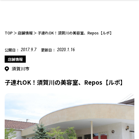
TOP
店舗情報
子連れOK！須賀川の美容室、Repos【ルポ】
2017.9.7
2020.1.16
公開日：
更新日：
ファッション
開成山公園
お仕事探し
家づくり
カフェ
美容室
ネイルサロン
お金のこと
新築体験談
スイーツ
泊まる
雑貨
ウェディング・婚
住宅イベント
かわいい
ラーメン
家族で
エステ
店舗情報
活
須賀川市
子連れOK！須賀川の美容室、Repos【ルポ】
スポーツ・アウト
リフォーム・リノ
デート・友達と
美容アイテム
お酒
エイジングケア
ギフト・お土産
自治体インフォ
ひとりで
洋食
アウトドア
メンズ
キッズ
その他
中華
ベーション
ドア
保険
病院・クリニック
ペット