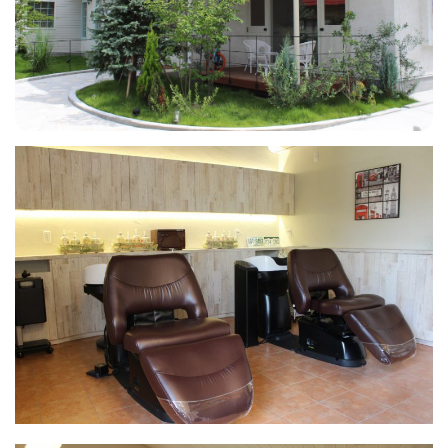
フィットネス・や
和食
温泉
鍼灸・整体・リラ
わんぱく
体験
福島ローカルグル
まつ毛サロン
名所
趣味・スキルアッ
インテリア
せたい
保育園・こども園
クゼーション
食品・酒
子どもの習い事・
生活を彩るモノ
メ
プ
塾
レジャー・スポー
非日常
イベントレポート
ツ施設
その他
パン
脱毛
アジア・エスニッ
温活・サウナ
歯列矯正・審美歯
テイクアウト
幼稚園
教育
ク
ライフイベント
科
その他
ランチ
その他
その他
その他