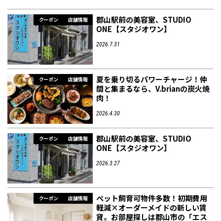
郡山駅前の美容室、STUDIO
クーポン
店舗情報
ONE【スタジオワン】
2026.7.31
夏を乗り切るパワーチャージ！仲
クーポン
店舗情報
間と集まるなら、V.brianの炭火焼
肉！
2026.4.30
郡山駅前の美容室、STUDIO
クーポン
店舗情報
ONE【スタジオワン】
2026.3.27
ペット飼育可物件多数！初期費用
クーポン
店舗情報
軽減×オーダーメイドの新しい賃
貸。お部屋探しは郡山市の「エス