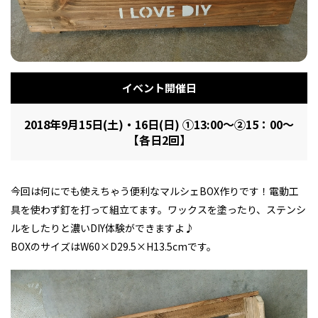
フィットネス・や
和食
温泉
鍼灸・整体・リラ
わんぱく
体験
福島ローカルグル
まつ毛サロン
名所
趣味・スキルアッ
インテリア
せたい
保育園・こども園
クゼーション
食品・酒
子どもの習い事・
生活を彩るモノ
メ
プ
塾
イベント開催日
2018年9月15日(土)・16日(日) ①13:00～②15：00～
【各日2回】
レジャー・スポー
非日常
イベントレポート
ツ施設
その他
パン
脱毛
アジア・エスニッ
温活・サウナ
歯列矯正・審美歯
テイクアウト
幼稚園
教育
ク
ライフイベント
科
今回は何にでも使えちゃう便利なマルシェBOX作りです！電動工
具を使わず釘を打って組立てます。ワックスを塗ったり、ステンシ
ルをしたりと濃いDIY体験ができますよ♪
BOXのサイズはW60×D29.5×H13.5cmです。
その他
ランチ
その他
その他
その他