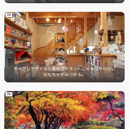
PR
PR