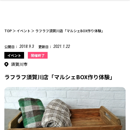
TOP
イベント
ラフラフ須賀川店「マルシェBOX作り体験」
2018.9.3
2021.1.22
公開日：
更新日：
ファッション
開成山公園
お仕事探し
家づくり
カフェ
美容室
ネイルサロン
お金のこと
新築体験談
スイーツ
泊まる
雑貨
ウェディング・婚
住宅イベント
かわいい
ラーメン
家族で
エステ
イベント
開催終了
活
須賀川市
ラフラフ須賀川店「マルシェBOX作り体験」
スポーツ・アウト
リフォーム・リノ
デート・友達と
美容アイテム
お酒
エイジングケア
ギフト・お土産
自治体インフォ
ひとりで
洋食
アウトドア
メンズ
キッズ
その他
中華
ベーション
ドア
保険
病院・クリニック
ペット