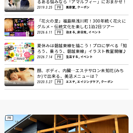
るある悩みなら「アマルフィー」におまかせ！
美容室, クーポン
2019.3.25
PR
「花火の里」福島県浅川町！300年続く花火に
グルメ・伝統文化を楽しむ1泊2日ツアー
泊まる, 非日常, イベント
2026.6.11
PR
夏休みは磐越東線を描こう！プロに学べる「知
ろう、乗ろう、磐越東線」イラスト教室開催♪
生活する, イベント
2026.7.14
PR
顏、ボディ、内臓…エステサロン未知花(みち
か)で出来る、美活メニューは？
エステ, エイジングケア, クーポン
2020.5.27
PR
PR