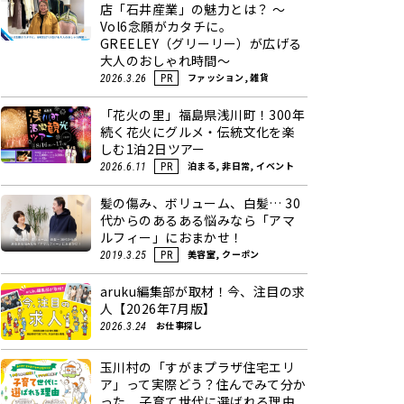
店「石井産業」の魅力とは？ ～
Vol6念願がカタチに。
GREELEY（グリーリー）が広げる
大人のおしゃれ時間～
ファッション, 雑貨
2026.3.26
PR
「花火の里」福島県浅川町！300年
続く花火にグルメ・伝統文化を楽
しむ1泊2日ツアー
泊まる, 非日常, イベント
2026.6.11
PR
髪の傷み、ボリューム、白髪… 30
代からのあるある悩みなら「アマ
ルフィー」におまかせ！
美容室, クーポン
2019.3.25
PR
aruku編集部が取材！今、注目の求
人【2026年7月版】
お仕事探し
2026.3.24
玉川村の「すがまプラザ住宅エリ
ア」って実際どう？住んでみて分か
った、子育て世代に選ばれる理由