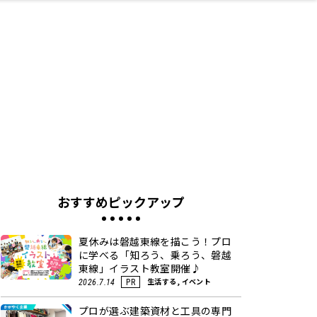
ネス・や
キルアッ
テリア
食
泉
鍼灸・整体・リラ
保育園・こども園
わんぱく
食品・酒
体験
福島ローカルグル
子どもの習い事・
生活を彩るモノ
まつ毛サロン
名所
たい
プ
クゼーション
メ
塾
おすすめピックアップ
夏休みは磐越東線を描こう！プロ
に学べる「知ろう、乗ろう、磐越
東線」イラスト教室開催♪
生活する, イベント
2026.7.14
PR
プロが選ぶ建築資材と工具の専門