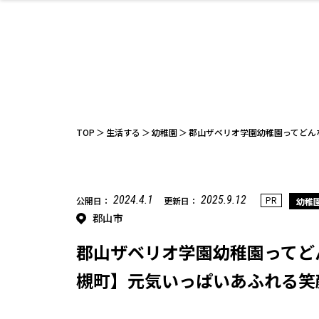
ファッション
開成山公園
お仕事探し
家づくり
カフェ
美容室
ネイルサロン
お金のこと
新築体験談
スイーツ
泊まる
雑貨
ウェディング
住宅イベン
かわいい
ラーメン
家族で
エステ
活
TOP
生活する
幼稚園
郡山ザベリオ学園幼稚園ってどん
2024.4.1
2025.9.12
PR
公開日：
更新日：
幼稚
郡山市
レジャー・スポー
非日常
イベントレポ
ツ施設
その他
幼稚園
パン
脱毛
アジア・エスニッ
温活・サウナ
教育
歯列矯正・審
ライフイベ
テイクアウ
ク
科
郡山ザベリオ学園幼稚園ってど
槻町】元気いっぱいあふれる笑