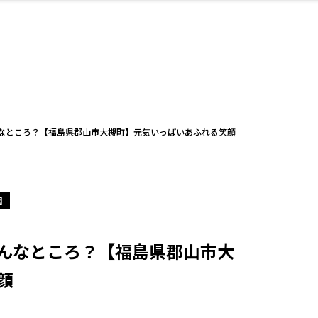
・婚
ト
スポーツ・アウト
リフォーム・リノ
デート・友達と
美容アイテム
お酒
保険
病院・クリニック
エイジングケア
ギフト・お土産
自治体インフォ
ひとりで
洋食
アウトドア
メンズ
キッズ
ペット
その他
中華
フィット
趣味・ス
イン
和
温
ベーション
ドア
せ
なところ？【福島県郡山市大槻町】元気いっぱいあふれる笑顔
園
ート
その他
美歯
ント
ト
ランチ
その他
その他
その他
んなところ？【福島県郡山市大
顔