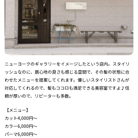
フィットネス・や
和食
温泉
鍼灸・整体・リラ
わんぱく
体験
福島ローカルグル
まつ毛サロン
名所
趣味・スキルアッ
インテリア
せたい
保育園・こども園
クゼーション
食品・酒
子どもの習い事・
生活を彩るモノ
メ
プ
塾
ニューヨークのギャラリーをイメージしたという店内。スタイリ
ッシュなのに、居心地の良さも感じる空間で、その髪の状態に合
レジャー・スポー
非日常
イベントレポート
ツ施設
その他
パン
脱毛
アジア・エスニッ
温活・サウナ
歯列矯正・審美歯
テイクアウト
わせたメニューを提案してくれます。優しいスタイリストさんが
幼稚園
教育
ク
ライフイベント
科
対応してくれるので、髪もココロも満足できる美容室ですよ♪信
頼が厚いので、リピーターも多数。
【メニュー】
カット4,000円～
カラー6,000円～
その他
ランチ
その他
その他
その他
パーマ6,000円～