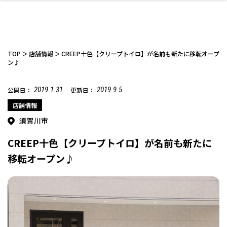
TOP
店舗情報
CREEP十色【クリープトイロ】が名前も新たに移転オープ
ン♪
2019.1.31
2019.9.5
公開日：
更新日：
ファッション
開成山公園
お仕事探し
家づくり
カフェ
美容室
ネイルサロン
お金のこと
新築体験談
スイーツ
泊まる
雑貨
ウェディング・婚
住宅イベント
かわいい
ラーメン
家族で
エステ
活
店舗情報
須賀川市
CREEP十色【クリープトイロ】が名前も新たに
移転オープン♪
スポーツ・アウト
リフォーム・リノ
デート・友達と
美容アイテム
お酒
エイジングケア
ギフト・お土産
自治体インフォ
ひとりで
洋食
アウトドア
メンズ
キッズ
その他
中華
ベーション
ドア
保険
病院・クリニック
ペット