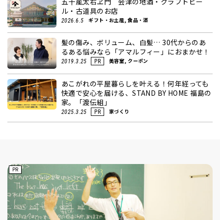
五十嵐太右ヱ門 会津の地酒・クラフトビー
ル・古道具のお店
ギフト・お土産, 食品・酒
2026.6.5
髪の傷み、ボリューム、白髪… 30代からのあ
るある悩みなら「アマルフィー」におまかせ！
美容室, クーポン
2019.3.25
PR
あこがれの平屋暮らしを叶える！何年経っても
快適で安心を届ける、STAND BY HOME 福島の
家。「渡伝組」
家づくり
2025.3.25
PR
PR