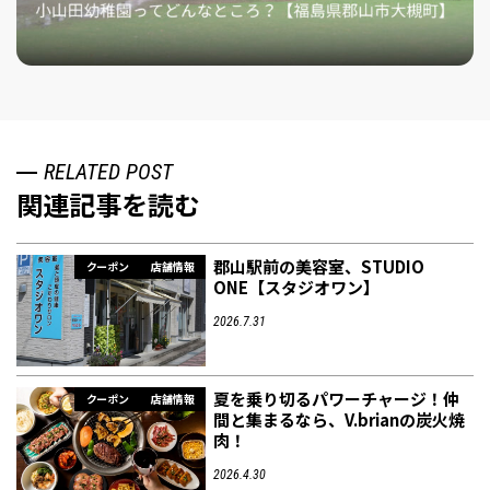
RELATED POST
関連記事を読む
郡山駅前の美容室、STUDIO
クーポン
店舗情報
ONE【スタジオワン】
2026.7.31
夏を乗り切るパワーチャージ！仲
クーポン
店舗情報
間と集まるなら、V.brianの炭火焼
肉！
2026.4.30