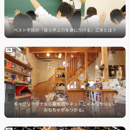
PR
PR