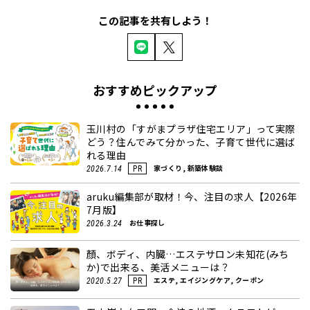
この記事を共有しよう！
おすすめピックアップ
玉川村の「すがまプラザ住宅エリア」って実際
どう？住んでみて分かった、子育て世代に選ば
れる理由
家づくり, 新築体験談
2026.7.14
PR
aruku編集部が取材！今、注目の求人【2026年
7月版】
お仕事探し
2026.3.24
顏、ボディ、内臓…エステサロン未知花(みち
か)で出来る、美活メニューは？
エステ, エイジングケア, クーポン
2020.5.27
PR