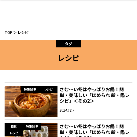
TOP
レシピ
タグ
レシピ
ファッション
開成山公園
お仕事探し
家づくり
カフェ
美容室
ネイルサロン
お金のこと
新築体験談
スイーツ
泊まる
雑貨
ウェディング・婚
住宅イベント
かわいい
ラーメン
家族で
エステ
活
さむ～い冬はやっぱりお鍋！簡
特集記事
レシピ
単・美味しい「ほめられ 新・鍋レ
シピ」＜その2＞
スポーツ・アウト
リフォーム・リノ
デート・友達と
美容アイテム
お酒
エイジングケア
ギフト・お土産
自治体インフォ
ひとりで
洋食
アウトドア
メンズ
キッズ
その他
中華
2024.12.7
ベーション
ドア
保険
病院・クリニック
ペット
さむ～い冬はやっぱりお鍋！簡
和食
特集記事
単・美味しい「ほめられ 新・鍋レ
レシピ