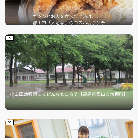
PR
PR