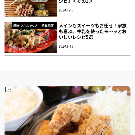
シピ」＜その1＞
2024.12.5
フィットネス・や
和食
温泉
鍼灸・整体・リラ
わんぱく
体験
福島ローカルグル
まつ毛サロン
名所
メインもスイーツもお任せ！家族
趣味・スキルアッ
インテリア
せたい
保育園・こども園
クゼーション
食品・酒
子どもの習い事・
生活を彩るモノ
メ
趣味・スキルアップ
特集記事
プ
塾
も喜ぶ、牛乳を使ったモ～ッとお
いしいレシピ5選
2024.6.13
レジャー・スポー
非日常
イベントレポート
ツ施設
その他
パン
脱毛
アジア・エスニッ
温活・サウナ
歯列矯正・審美歯
テイクアウト
幼稚園
教育
ク
ライフイベント
科
PR
その他
ランチ
その他
その他
その他