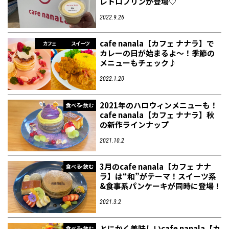
レトロプリンが登場♡
2022.9.26
フィットネス・や
和食
温泉
鍼灸・整体・リラ
わんぱく
体験
福島ローカルグル
まつ毛サロン
名所
cafe nanala【カフェ ナナラ】で
趣味・スキルアッ
インテリア
せたい
保育園・こども園
クゼーション
食品・酒
子どもの習い事・
生活を彩るモノ
メ
カフェ
スイーツ
プ
塾
カレーの日が始まるよ～！季節の
メニューもチェック♪
2022.1.20
2021年のハロウィンメニューも！
食べる・飲む
cafe nanala【カフェ ナナラ】秋
レジャー・スポー
非日常
イベントレポート
の新作ラインナップ
ツ施設
その他
パン
脱毛
アジア・エスニッ
温活・サウナ
歯列矯正・審美歯
テイクアウト
幼稚園
教育
ク
ライフイベント
科
2021.10.2
3月のcafe nanala【カフェ ナナ
食べる・飲む
ラ】は“和”がテーマ！スイーツ系
&食事系パンケーキが同時に登場！
2021.3.2
その他
ランチ
その他
その他
その他
とにかく美味しいcafe nanala【カ
食べる・飲む