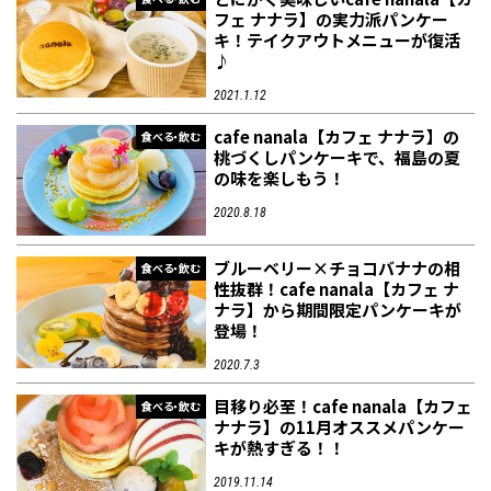
フェ ナナラ】の実力派パンケー
キ！テイクアウトメニューが復活
♪
2021.1.12
cafe nanala【カフェ ナナラ】の
食べる・飲む
桃づくしパンケーキで、福島の夏
の味を楽しもう！
2020.8.18
ブルーベリー×チョコバナナの相
食べる・飲む
性抜群！cafe nanala【カフェ ナ
ナラ】から期間限定パンケーキが
登場！
2020.7.3
目移り必至！cafe nanala【カフェ
食べる・飲む
ナナラ】の11月オススメパンケー
キが熱すぎる！！
2019.11.14