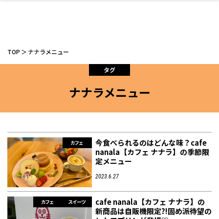
TOP
ナナラメニュー
タグ
ナナラメニュー
ファッション
開成山公園
お仕事探し
家づくり
カフェ
美容室
ネイルサロン
お金のこと
新築体験談
スイーツ
泊まる
雑貨
ウェディング・婚
住宅イベント
かわいい
ラーメン
家族で
エステ
活
今食べられるのはどんな味？cafe
カフェ
nanala【カフェ ナナラ】の季節限
定メニュー
スポーツ・アウト
リフォーム・リノ
デート・友達と
美容アイテム
お酒
エイジングケア
ギフト・お土産
自治体インフォ
ひとりで
洋食
アウトドア
メンズ
キッズ
その他
中華
2023.6.27
ベーション
ドア
保険
病院・クリニック
ペット
cafe nanala【カフェ ナナラ】の
カフェ
スイーツ
新商品は自販機限定?!固め派待望の