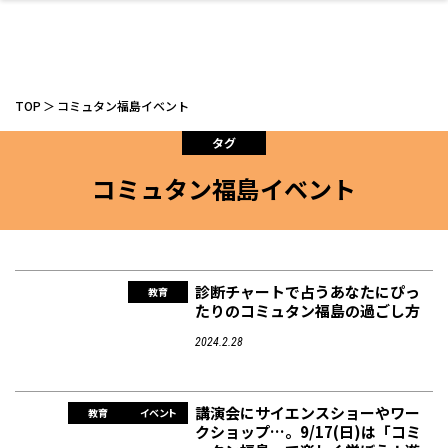
TOP
コミュタン福島イベント
タグ
コミュタン福島イベント
ファッション
開成山公園
お仕事探し
家づくり
カフェ
美容室
ネイルサロン
お金のこと
新築体験談
スイーツ
泊まる
雑貨
ウェディング・婚
住宅イベント
かわいい
ラーメン
家族で
エステ
活
診断チャートで占うあなたにぴっ
教育
たりのコミュタン福島の過ごし方
2024.2.28
スポーツ・アウト
リフォーム・リノ
デート・友達と
美容アイテム
お酒
エイジングケア
ギフト・お土産
自治体インフォ
ひとりで
洋食
アウトドア
メンズ
キッズ
その他
中華
ベーション
ドア
保険
病院・クリニック
ペット
講演会にサイエンスショーやワー
教育
イベント
クショップ…。9/17(日)は「コミ