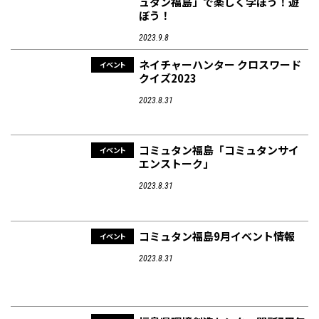
ュタン福島」で楽しく学ぼう！遊
ぼう！
2023.9.8
フィットネス・や
和食
温泉
鍼灸・整体・リラ
わんぱく
体験
福島ローカルグル
まつ毛サロン
名所
趣味・スキルアッ
インテリア
せたい
保育園・こども園
クゼーション
食品・酒
子どもの習い事・
生活を彩るモノ
メ
ネイチャーハンター クロスワード
イベント
プ
塾
クイズ2023
2023.8.31
コミュタン福島「コミュタンサイ
イベント
エンストーク」
レジャー・スポー
非日常
イベントレポート
ツ施設
その他
パン
脱毛
アジア・エスニッ
温活・サウナ
歯列矯正・審美歯
テイクアウト
2023.8.31
幼稚園
教育
ク
ライフイベント
科
コミュタン福島9月イベント情報
イベント
2023.8.31
その他
ランチ
その他
その他
その他