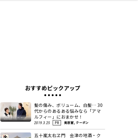
ネス・や
キルアッ
テリア
食
泉
鍼灸・整体・リラ
保育園・こども園
わんぱく
食品・酒
体験
福島ローカルグル
子どもの習い事・
生活を彩るモノ
まつ毛サロン
名所
たい
プ
クゼーション
メ
塾
おすすめピックアップ
髪の傷み、ボリューム、白髪… 30
代からのあるある悩みなら「アマ
ルフィー」におまかせ！
美容室, クーポン
2019.3.25
PR
五十嵐太右ヱ門 会津の地酒・ク