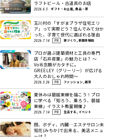
ラフトビール・古道具のお店
ギフト・お土産, 食品・酒
2026.6.5
玉川村の「すがまプラザ住宅エリ
ア」って実際どう？住んでみて分か
った、子育て世代に選ばれる理由
家づくり, 新築体験談
2026.7.14
PR
プロが選ぶ建築資材と工具の専門
店「石井産業」の魅力とは？ ～
Vol6念願がカタチに。
GREELEY（グリーリー）が広げる
大人のおしゃれ時間～
ファッション, 雑貨
2026.3.26
PR
夏休みは磐越東線を描こう！プロ
に学べる「知ろう、乗ろう、磐越
東線」イラスト教室開催♪
生活する, イベント
2026.7.14
PR
顏、ボディ、内臓…エステサロン未
知花(みちか)で出来る、美活メニュ
ーは？