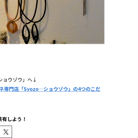
―ショウゾウ」へ↓
専門店「Syozo―ショウゾウ」の4つのこだ
共有しよう！