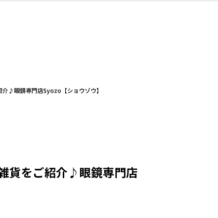
・婚
ト
スポーツ・アウト
リフォーム・リノ
デート・友達と
美容アイテム
お酒
保険
病院・クリニック
エイジングケア
ギフト・お土産
自治体インフォ
ひとりで
洋食
アウトドア
メンズ
キッズ
ペット
その他
中華
フィット
趣味・ス
イン
和
温
ベーション
ドア
せ
介♪眼鏡専門店Syozo【ショウゾウ】
ート
その他
美歯
ント
ト
ランチ
その他
その他
その他
雑貨をご紹介♪眼鏡専門店