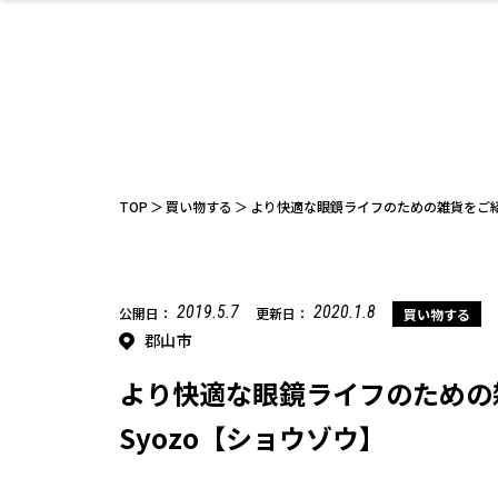
ファッション
開成山公園
お仕事探し
家づくり
カフェ
美容室
ネイルサロン
お金のこと
新築体験談
スイーツ
泊まる
雑貨
ウェディング
住宅イベン
かわいい
ラーメン
家族で
エステ
活
TOP
買い物する
より快適な眼鏡ライフのための雑貨をご紹
2019.5.7
2020.1.8
公開日：
更新日：
買い物する
郡山市
レジャー・スポー
非日常
イベントレポ
ツ施設
その他
幼稚園
パン
脱毛
アジア・エスニッ
温活・サウナ
教育
歯列矯正・審
ライフイベ
テイクアウ
ク
科
より快適な眼鏡ライフのための
Syozo【ショウゾウ】