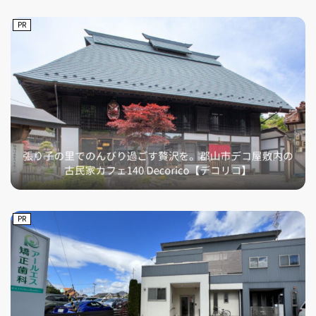
PR
PR