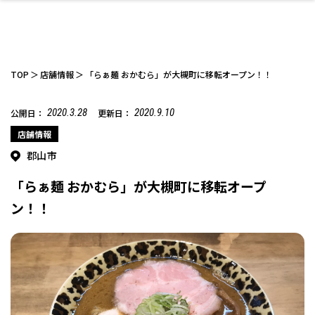
TOP
店舗情報
「らぁ麺 おかむら」が大槻町に移転オープン！！
2020.3.28
2020.9.10
公開日：
更新日：
ファッション
開成山公園
お仕事探し
家づくり
カフェ
美容室
ネイルサロン
お金のこと
新築体験談
スイーツ
泊まる
雑貨
ウェディング・婚
住宅イベント
かわいい
ラーメン
家族で
エステ
店舗情報
活
郡山市
「らぁ麺 おかむら」が大槻町に移転オープ
ン！！
スポーツ・アウト
リフォーム・リノ
デート・友達と
美容アイテム
お酒
エイジングケア
ギフト・お土産
自治体インフォ
ひとりで
洋食
アウトドア
メンズ
キッズ
その他
中華
ベーション
ドア
保険
病院・クリニック
ペット