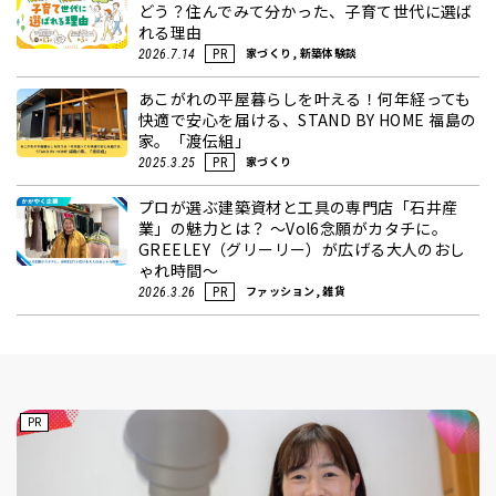
どう？住んでみて分かった、子育て世代に選ば
れる理由
家づくり, 新築体験談
2026.7.14
PR
あこがれの平屋暮らしを叶える！何年経っても
快適で安心を届ける、STAND BY HOME 福島の
家。「渡伝組」
家づくり
2025.3.25
PR
プロが選ぶ建築資材と工具の専門店「石井産
業」の魅力とは？ ～Vol6念願がカタチに。
GREELEY（グリーリー）が広げる大人のおし
ゃれ時間～
ファッション, 雑貨
2026.3.26
PR
PR