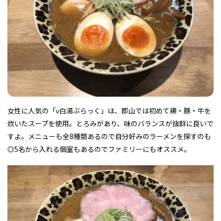
フィットネス・や
和食
温泉
鍼灸・整体・リラ
わんぱく
体験
福島ローカルグル
まつ毛サロン
名所
趣味・スキルアッ
インテリア
せたい
保育園・こども園
クゼーション
食品・酒
子どもの習い事・
生活を彩るモノ
メ
プ
塾
女性に人気の「ν白湯ぶらっく」は、郡山では初めて鶏・豚・牛を
レジャー・スポー
非日常
イベントレポート
炊いたスープを使用。とろみがあり、味のバランスが抜群に良いで
ツ施設
その他
パン
脱毛
アジア・エスニッ
温活・サウナ
歯列矯正・審美歯
テイクアウト
幼稚園
教育
ク
ライフイベント
科
すよ。メニューも全8種類あるので自分好みのラーメンを探すのも
◎5名から入れる個室もあるのでファミリーにもオススメ。
その他
ランチ
その他
その他
その他