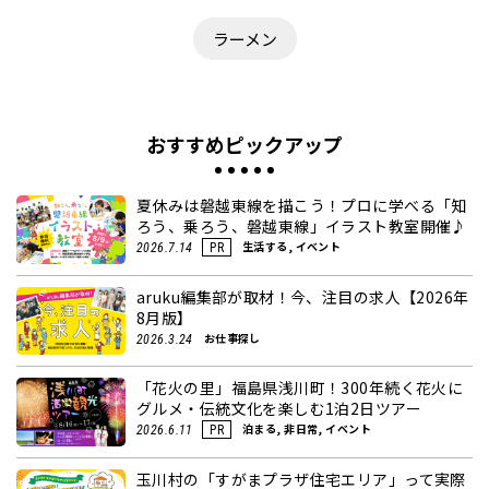
ラーメン
おすすめピックアップ
夏休みは磐越東線を描こう！プロに学べる「知
ろう、乗ろう、磐越東線」イラスト教室開催♪
生活する, イベント
2026.7.14
PR
aruku編集部が取材！今、注目の求人【2026年
8月版】
お仕事探し
2026.3.24
「花火の里」福島県浅川町！300年続く花火に
グルメ・伝統文化を楽しむ1泊2日ツアー
泊まる, 非日常, イベント
2026.6.11
PR
玉川村の「すがまプラザ住宅エリア」って実際