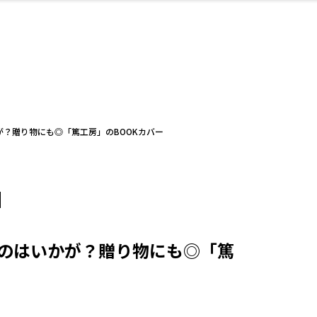
・婚
ト
スポーツ・アウト
リフォーム・リノ
デート・友達と
美容アイテム
お酒
保険
病院・クリニック
エイジングケア
ギフト・お土産
自治体インフォ
ひとりで
洋食
アウトドア
メンズ
キッズ
ペット
その他
中華
フィット
趣味・ス
イン
和
温
ベーション
ドア
せ
？贈り物にも◎「篤工房」のBOOKカバー
ート
その他
美歯
ント
ト
ランチ
その他
その他
その他
のはいかが？贈り物にも◎「篤