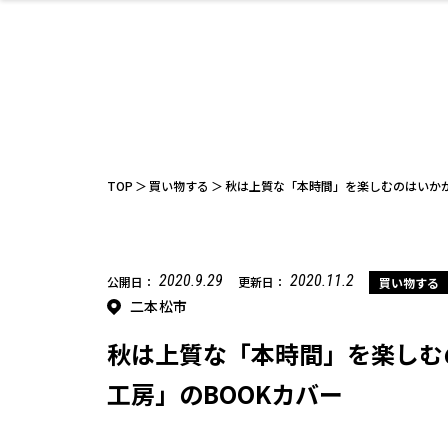
ファッション
開成山公園
お仕事探し
家づくり
カフェ
美容室
ネイルサロン
お金のこと
新築体験談
スイーツ
泊まる
雑貨
ウェディング
住宅イベン
かわいい
ラーメン
家族で
エステ
活
TOP
買い物する
秋は上質な「本時間」を楽しむのはいかが
2020.9.29
2020.11.2
公開日：
更新日：
買い物する
二本松市
レジャー・スポー
非日常
イベントレポ
ツ施設
その他
幼稚園
パン
脱毛
アジア・エスニッ
温活・サウナ
教育
歯列矯正・審
ライフイベ
テイクアウ
ク
科
秋は上質な「本時間」を楽しむ
工房」のBOOKカバー