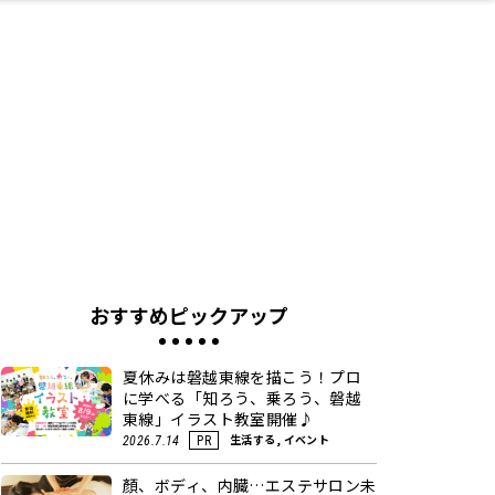
ネス・や
キルアッ
テリア
食
泉
鍼灸・整体・リラ
保育園・こども園
わんぱく
食品・酒
体験
福島ローカルグル
子どもの習い事・
生活を彩るモノ
まつ毛サロン
名所
たい
プ
クゼーション
メ
塾
おすすめピックアップ
夏休みは磐越東線を描こう！プロ
に学べる「知ろう、乗ろう、磐越
東線」イラスト教室開催♪
生活する, イベント
2026.7.14
PR
顏、ボディ、内臓…エステサロン未