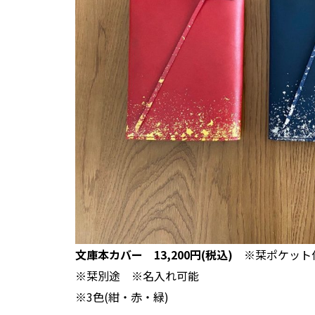
文庫本カバー 13,200円(税込)
※栞ポケッ
※栞別途 ※名入れ可能
※3色(紺・赤・緑)