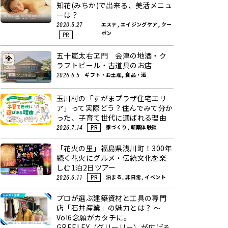
知花(みちか)で出来る、美活メニュ
ーは？
エステ, エイジングケア, クー
2020.5.27
ポン
PR
五十嵐太右ヱ門 会津の地酒・ク
ラフトビール・古道具のお店
ギフト・お土産, 食品・酒
2026.6.5
玉川村の「すがまプラザ住宅エリ
ア」って実際どう？住んでみて分か
った、子育て世代に選ばれる理由
家づくり, 新築体験談
2026.7.14
PR
「花火の里」福島県浅川町！300年
続く花火にグルメ・伝統文化を楽
しむ1泊2日ツアー
泊まる, 非日常, イベント
2026.6.11
PR
プロが選ぶ建築資材と工具の専門
店「石井産業」の魅力とは？ ～
Vol6念願がカタチに。
GREELEY（グリーリー）が広げる